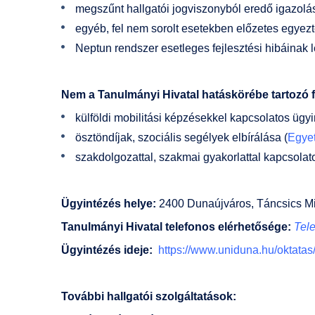
megszűnt hallgatói jogviszonyból eredő igazolá
egyéb, fel nem sorolt esetekben előzetes egyezt
Neptun rendszer esetleges fejlesztési hibáinak le
Nem a Tanulmányi Hivatal hatáskörébe tartozó f
külföldi mobilitási képzésekkel kapcsolatos ügyi
ösztöndíjak, szociális segélyek elbírálása (
Egye
szakdolgozattal, szakmai gyakorlattal kapcsolat
Ügyintézés helye:
2400 Dunaújváros, Táncsics Mih
Tanulmányi Hivatal telefonos elérhetősége:
Tel
Ügyintézés ideje:
https://www.uniduna.hu/oktatas
További hallgatói szolgáltatások: