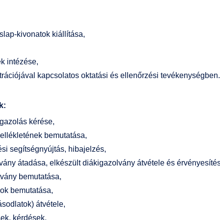
slap-kivonatok kiállítása,
k intézése,
ációjával kapcsolatos oktatási és ellenőrzési tevékenységben.
k:
 igazolás kérése,
ellékletének bemutatása,
si segítségnyújtás, hibajelzés,
vány átadása, elkészült diákigazolvány átvétele és érvényesíté
ítvány bemutatása,
mok bemutatása,
ásodlatok) átvétele,
sek, kérdések.