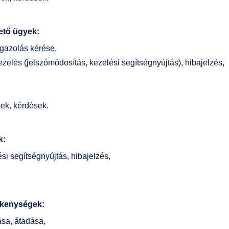
hető ügyek:
 igazolás kérése,
zelés (jelszómódosítás, kezelési segítségnyújtás), hibajelzés,
sek, kérdések.
k:
si segítségnyújtás, hibajelzés,
ékenységek:
tása, átadása,