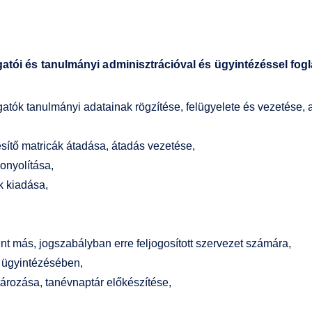
gatói és tanulmányi adminisztrációval és ügyintézéssel fogl
gatók tanulmányi adatainak rögzítése, felügyelete és vezetése, 
sítő matricák átadása, átadás vezetése,
bonyolítása,
k kiadása,
nt más, jogszabályban erre feljogosított szervezet számára,
k ügyintézésében,
ározása, tanévnaptár előkészítése,