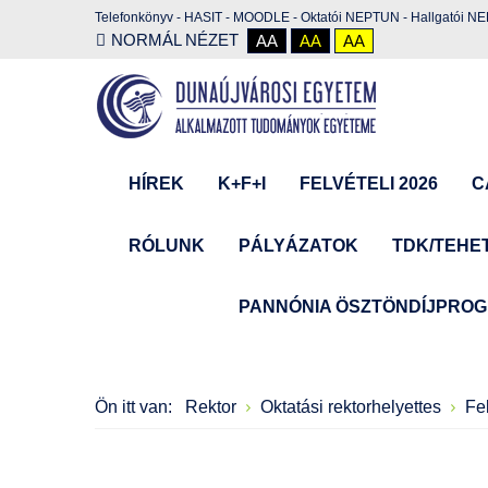
Telefonkönyv
-
HASIT
-
MOODLE
-
Oktatói NEPTUN
-
Hallgatói N
NORMÁL NÉZET
AA
AA
AA
HÍREK
K+F+I
FELVÉTELI 2026
C
RÓLUNK
PÁLYÁZATOK
TDK/TEHE
PANNÓNIA ÖSZTÖNDÍJPRO
Ön itt van:
Rektor
Oktatási rektorhelyettes
Fe