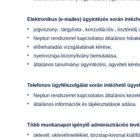
Elektronikus (e-mailes) ügyintézés során intéz
jogviszony-, tárgylista-, konzultációs-, ösztöndíj
Neptun rendszerrel kapcsolatos általános hibake
előrehaladás vizsgálatának kérése,
nyelvvizsga-bizonyítvány bemutatása,
általános tanulmányi ügyintézési, ügyviteli kéré
Telefonos ügyfélszolgálat során intézhető ügye
Neptun rendszerrel kapcsolatos általános kezelé
általános információk és tájékoztatások adása.
Több munkanapot igénylő adminisztrációs tev
oklevél, oklevélmelléklet, törzslap-kivonat kiállí