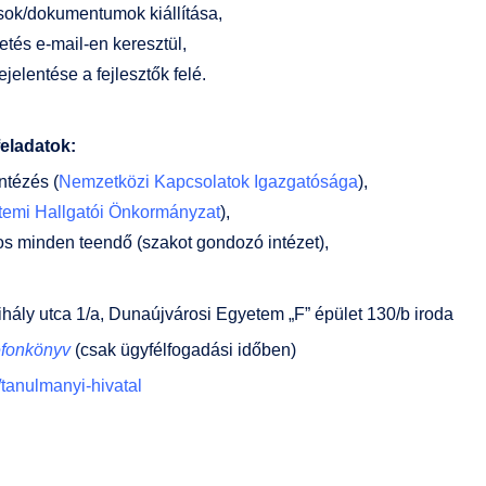
sok/dokumentumok kiállítása,
etés e-mail-en keresztül,
jelentése a fejlesztők felé.
eladatok:
ntézés (
Nemzetközi Kapcsolatok Igazgatósága
),
temi Hallgatói Önkormányzat
),
os minden teendő (szakot gondozó intézet),
ály utca 1/a, Dunaújvárosi Egyetem „F” épület 130/b iroda
efonkönyv
(csak ügyfélfogadási időben)
/tanulmanyi-hivatal