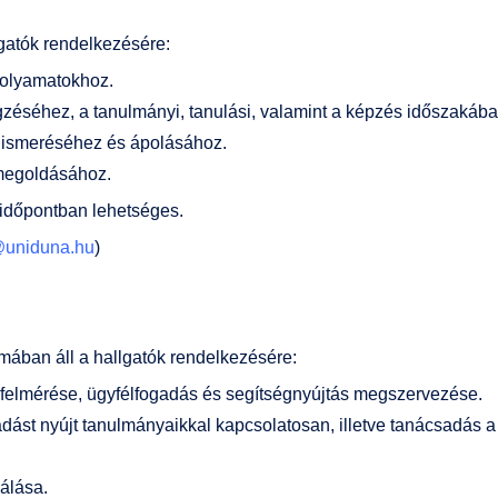
lgatók rendelkezésére:
folyamatokhoz.
gzéséhez, a tanulmányi, tanulási, valamint a képzés időszaká
ismeréséhez és ápolásához.
 megoldásához.
 időpontban lehetséges.
uniduna.hu
)
mában áll a hallgatók rendelkezésére:
k felmérése, ügyfélfogadás és segítségnyújtás megszervezése.
dást nyújt tanulmányaikkal kapcsolatosan, illetve tanácsadás a 
nálása.