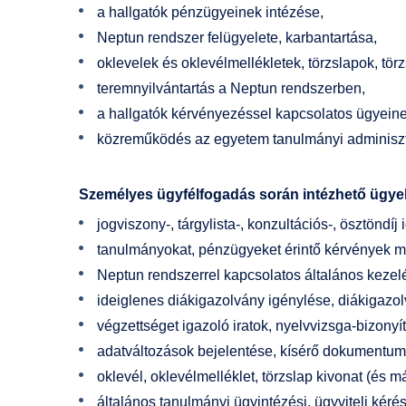
a hallgatók pénzügyeinek intézése,
Neptun rendszer felügyelete, karbantartása,
oklevelek és oklevélmellékletek, törzslapok, törz
teremnyilvántartás a Neptun rendszerben,
a hallgatók kérvényezéssel kapcsolatos ügyeine
közreműködés az egyetem tanulmányi adminisztr
Személyes ügyfélfogadás során intézhető ügye
jogviszony-, tárgylista-, konzultációs-, ösztöndíj
tanulmányokat, pénzügyeket érintő kérvények m
Neptun rendszerrel kapcsolatos általános kezelé
ideiglenes diákigazolvány igénylése, diákigazol
végzettséget igazoló iratok, nyelvvizsga-bizony
adatváltozások bejelentése, kísérő dokumentu
oklevél, oklevélmelléklet, törzslap kivonat (és m
általános tanulmányi ügyintézési, ügyviteli kéré