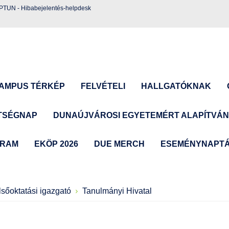
EPTUN
-
Hibabejelentés-helpdesk
AMPUS TÉRKÉP
FELVÉTELI
HALLGATÓKNAK
TSÉGNAP
DUNAÚJVÁROSI EGYETEMÉRT ALAPÍTVÁ
GRAM
EKÖP 2026
DUE MERCH
ESEMÉNYNAPT
lsőoktatási igazgató
Tanulmányi Hivatal