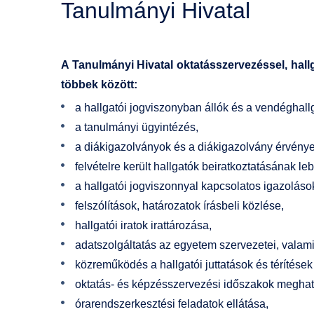
Tanulmányi Hivatal
A Tanulmányi Hivatal oktatásszervezéssel, hall
többek között:
a hallgatói jogviszonyban állók és a vendéghall
a tanulmányi ügyintézés,
a diákigazolványok és a diákigazolvány érvénye
felvételre került hallgatók beiratkoztatásának le
a hallgatói jogviszonnyal kapcsolatos igazoláso
felszólítások, határozatok írásbeli közlése,
hallgatói iratok irattározása,
adatszolgáltatás az egyetem szervezetei, valami
közreműködés a hallgatói juttatások és térítése
oktatás- és képzésszervezési időszakok meghat
órarendszerkesztési feladatok ellátása,