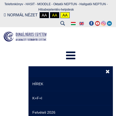
Telefonkönyv
-
HASIT
-
MOODLE
-
Oktatói NEPTUN
-
Hallgatói NEPTUN
-
Hibabejelentés-helpdesk
NORMÁL NÉZET
AA
AA
AA
HÍREK
K+F+I
Hírek
Felvételi 2026
Események