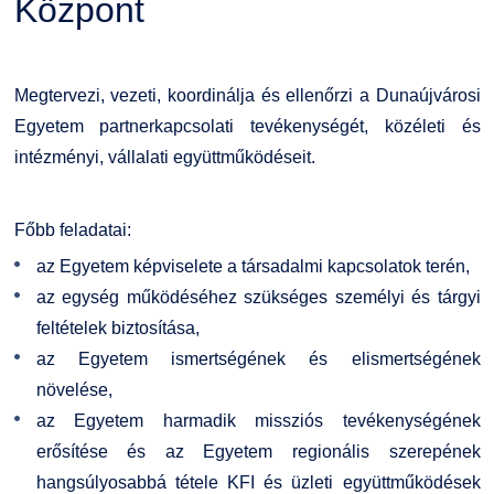
Központ
Családbarát Szolgáltató
Origó nyelvvizsga
Kapcsolat
EHÖK
HASIT
Telefonkönyv
Megtervezi, vezeti, koordinálja és ellenőrzi a Dunaújvárosi
Egyetem partnerkapcsolati tevékenységét, közéleti és
Hallgatókra érvényes szabályzatok
Neptun
Minőségirányítás
intézményi, vállalati együttműködéseit.
Ösztöndíjak
Moodle
Intézményi és Tanulmányi Tájékoztató
Főbb feladatai:
az Egyetem képviselete a társadalmi kapcsolatok terén,
Kiemelt ösztöndíjak
K+F+I
Együttműködő partnereink
az egység működéséhez szükséges személyi és tárgyi
feltételek biztosítása,
Nemzetközi Lehetőségek
Átjelentkezőknek
az Egyetem ismertségének és elismertségének
növelése,
Szolgáltatások
Kapcsolat
az Egyetem harmadik missziós tevékenységének
erősítése és az Egyetem regionális szerepének
Fordítási Szolgáltatások
TDK/Tehetségnap
hangsúlyosabbá tétele KFI és üzleti együttműködések