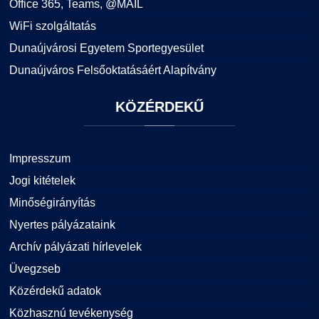
Office 365, Teams, @MAIL
WiFi szolgáltatás
Dunaújvárosi Egyetem Sportegyesület
Dunaújváros Felsőoktatásáért Alapítvány
KÖZÉRDEKŰ
Impresszum
Jogi kitételek
Minőségirányítás
Nyertes pályázataink
Archív pályázati hírlevelek
Üvegzseb
Közérdekű adatok
Közhasznú tevékenység