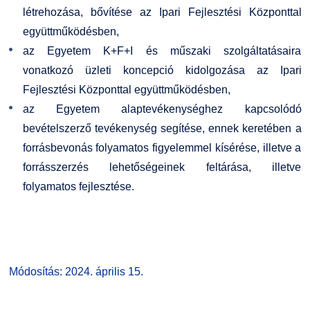
GY.I.K.
Online Studium
létrehozása, bővítése az Ipari Fejlesztési Központtal
együttműködésben,
DUE Hallgatói laptop használati segédlet
Képzési Életpályamodell
az Egyetem K+F+I és műszaki szolgáltatásaira
vonatkozó üzleti koncepció kidolgozása az Ipari
Kerpely Antal Szakkollégium KASZK
Atomerőművi Képzési Bázis
Fejlesztési Központtal együttműködésben,
az Egyetem alaptevékenységhez kapcsolódó
bevételszerző tevékenység segítése, ennek keretében a
forrásbevonás folyamatos figyelemmel kísérése, illetve a
forrásszerzés lehetőségeinek feltárása, illetve
folyamatos fejlesztése.
Módosítás: 2024. április 15.