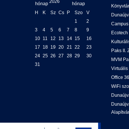
2026
Könyvtá
H
K
Sz
Cs
P
Szo
V
Dunaújv
1
2
Campus 
3
4
5
6
7
8
9
Ecotech 
10
11
12
13
14
15
16
Kulturál
17
18
19
20
21
22
23
Paks II. Z
24
25
26
27
28
29
30
MVM Pak
31
Virtuális
Office 
WiFi szo
Dunaújv
Dunaújvá
Alapítvá