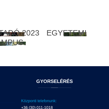
TADÓ 2023
EGYETEMI
AMPUS
GYORSELÉRÉS
Központi telefonunk:
+36 (30) 011-1018