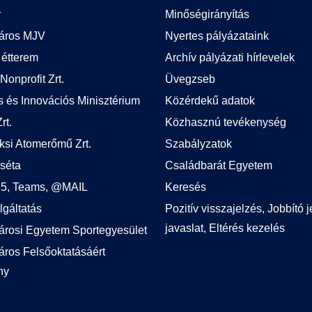
r
Minőségirányítás
áros MJV
Nyertes pályázataink
étterem
Archív pályázati hírlevelek
Nonprofit Zrt.
Üvegzseb
is és Innovációs Minisztérium
Közérdekű adatok
rt.
Közhasznú tevékenység
si Atomerőmű Zrt.
Szabályzatok
 séta
Családbarát Egyetem
365, Teams, @MAIL
Keresés
lgáltatás
Pozitív visszajelzés, Jobbító j
javaslat, Eltérés kezelés
árosi Egyetem Sportegyesület
ros Felsőoktatásáért
ny