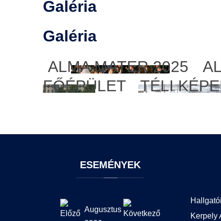
Galéria
Galéria
ALMA MATER 2025
A
FŐÉPÜLET
TÉLI KÉP
ESEMÉNYEK
Hallgató
Augusztus
Kerpely 