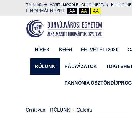
Telefonkönyv
-
HASIT
-
MOODLE
-
Oktatói NEPTUN
-
Hallgatói N
NORMÁL NÉZET
AA
AA
AA
HÍREK
K+F+I
FELVÉTELI 2026
C
RÓLUNK
PÁLYÁZATOK
TDK/TEHE
PANNÓNIA ÖSZTÖNDÍJPRO
Ön itt van:
RÓLUNK
Galéria