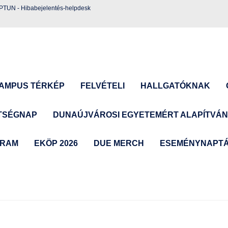
EPTUN
-
Hibabejelentés-helpdesk
AMPUS TÉRKÉP
FELVÉTELI
HALLGATÓKNAK
TSÉGNAP
DUNAÚJVÁROSI EGYETEMÉRT ALAPÍTVÁ
GRAM
EKÖP 2026
DUE MERCH
ESEMÉNYNAPT