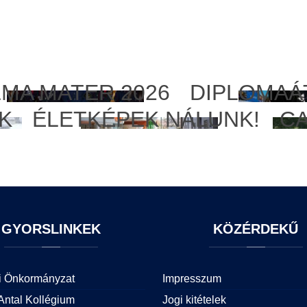
LMA MATER 2026
DIPLOMAÁ
EK
ÉLETKÉPEK NÁLUNK!
C
GYORSLINKEK
KÖZÉRDEKŰ
i Önkormányzat
Impresszum
Antal Kollégium
Jogi kitételek