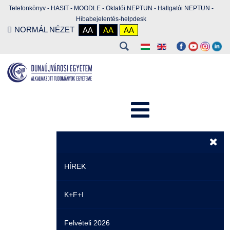
Telefonkönyv
-
HASIT
-
MOODLE
-
Oktatói NEPTUN
-
Hallgatói NEPTUN
-
Hibabejelentés-helpdesk
NORMÁL NÉZET
AA
AA
AA
HÍREK
K+F+I
Hírek
Felvételi 2026
Események