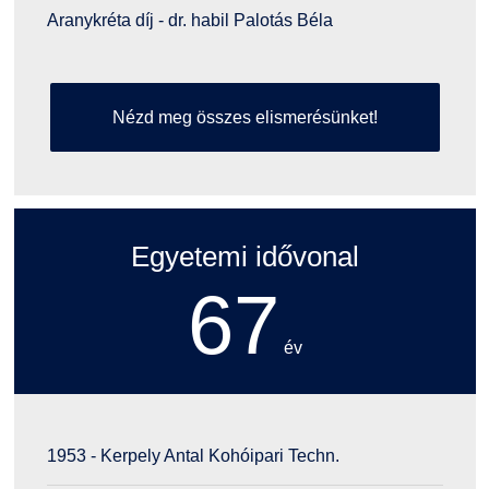
Aranykréta díj - dr. habil Palotás Béla
Nézd meg összes elismerésünket!
Egyetemi idővonal
67
év
1953 - Kerpely Antal Kohóipari Techn.