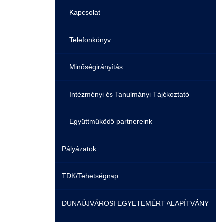
Családbarát Szolgáltató
Origó nyelvvizsga
Kapcsolat
EHÖK
HASIT
Telefonkönyv
Hallgatókra érvényes szabályzatok
Neptun
Minőségirányítás
Ösztöndíjak
Moodle
Intézményi és Tanulmányi Tájékoztató
Kiemelt ösztöndíjak
K+F+I
Együttműködő partnereink
Pályázatok
Nemzetközi Lehetőségek
Átjelentkezőknek
TDK/Tehetségnap
Szolgáltatások
Kapcsolat
DUNAÚJVÁROSI EGYETEMÉRT ALAPÍTVÁNY
Fordítási Szolgáltatások
TDK/Tehetségnap