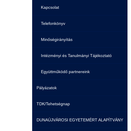
Családbarát Szolgáltató
Origó nyelvvizsga
Kapcsolat
EHÖK
HASIT
Telefonkönyv
Hallgatókra érvényes szabályzatok
Neptun
Minőségirányítás
Ösztöndíjak
Moodle
Intézményi és Tanulmányi Tájékoztató
Kiemelt ösztöndíjak
K+F+I
Együttműködő partnereink
Pályázatok
Nemzetközi Lehetőségek
Átjelentkezőknek
TDK/Tehetségnap
Szolgáltatások
Kapcsolat
DUNAÚJVÁROSI EGYETEMÉRT ALAPÍTVÁNY
Fordítási Szolgáltatások
TDK/Tehetségnap