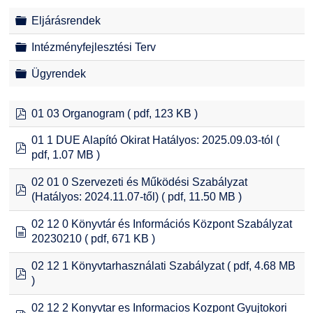
Folder
Eljárásrendek
Folder
Intézményfejlesztési Terv
Folder
Ügyrendek
pdf
01 03 Organogram
( pdf, 123 KB )
01 1 DUE Alapító Okirat Hatályos: 2025.09.03-tól
(
pdf
pdf, 1.07 MB )
02 01 0 Szervezeti és Működési Szabályzat
pdf
(Hatályos: 2024.11.07-től)
( pdf, 11.50 MB )
02 12 0 Könyvtár és Információs Központ Szabályzat
document
20230210
( pdf, 671 KB )
02 12 1 Könyvtarhasználati Szabályzat
( pdf, 4.68 MB
pdf
)
02 12 2 Konyvtar es Informacios Kozpont Gyujtokori