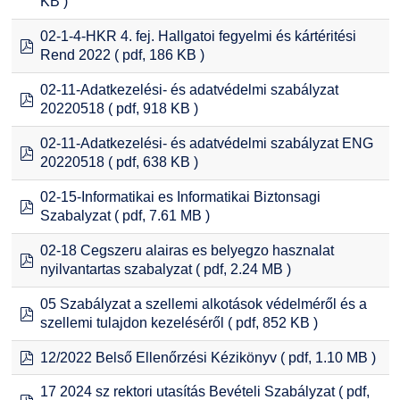
KB )
02-1-4-HKR 4. fej. Hallgatoi fegyelmi és kártéritési
pdf
Rend 2022
( pdf, 186 KB )
02-11-Adatkezelési- és adatvédelmi szabályzat
pdf
20220518
( pdf, 918 KB )
02-11-Adatkezelési- és adatvédelmi szabályzat ENG
pdf
20220518
( pdf, 638 KB )
02-15-Informatikai es Informatikai Biztonsagi
pdf
Szabalyzat
( pdf, 7.61 MB )
02-18 Cegszeru alairas es belyegzo hasznalat
pdf
nyilvantartas szabalyzat
( pdf, 2.24 MB )
05 Szabályzat a szellemi alkotások védelméről és a
pdf
szellemi tulajdon kezeléséről
( pdf, 852 KB )
pdf
12/2022 Belső Ellenőrzési Kézikönyv
( pdf, 1.10 MB )
17 2024 sz rektori utasítás Bevételi Szabályzat
( pdf,
pdf