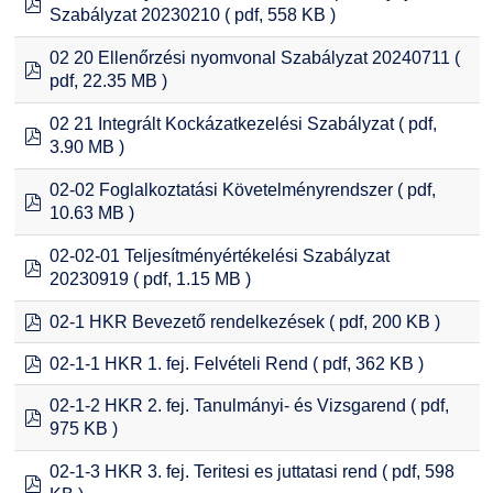
pdf
Szabályzat 20230210
( pdf, 558 KB )
02 20 Ellenőrzési nyomvonal Szabályzat 20240711
(
pdf
pdf, 22.35 MB )
02 21 Integrált Kockázatkezelési Szabályzat
( pdf,
pdf
3.90 MB )
02-02 Foglalkoztatási Követelményrendszer
( pdf,
pdf
10.63 MB )
02-02-01 Teljesítményértékelési Szabályzat
pdf
20230919
( pdf, 1.15 MB )
pdf
02-1 HKR Bevezető rendelkezések
( pdf, 200 KB )
pdf
02-1-1 HKR 1. fej. Felvételi Rend
( pdf, 362 KB )
02-1-2 HKR 2. fej. Tanulmányi- és Vizsgarend
( pdf,
pdf
975 KB )
02-1-3 HKR 3. fej. Teritesi es juttatasi rend
( pdf, 598
pdf