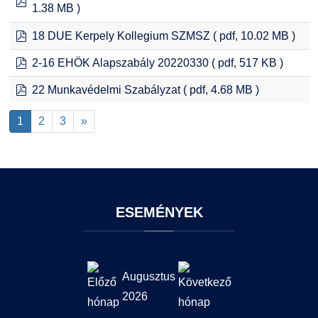
1.38 MB )
pdf
18 DUE Kerpely Kollegium SZMSZ
( pdf, 10.02 MB )
pdf
2-16 EHÖK Alapszabály 20220330
( pdf, 517 KB )
pdf
22 Munkavédelmi Szabályzat
( pdf, 4.68 MB )
1
2
3
»
ESEMÉNYEK
Augusztus
2026