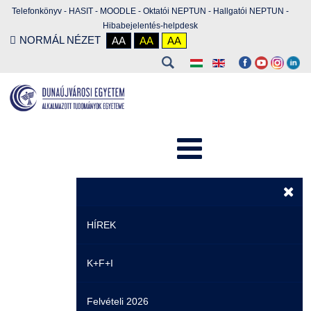
Telefonkönyv
-
HASIT
-
MOODLE
-
Oktatói NEPTUN
-
Hallgatói NEPTUN
-
Hibabejelentés-helpdesk
NORMÁL NÉZET
AA
AA
AA
HÍREK
K+F+I
Hírek
Felvételi 2026
Események