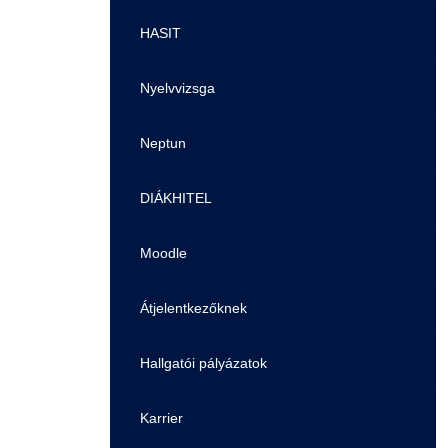
Pályaorientációs tanácsadás
HASIT
MTMI Szakok
Nyelvvizsga
Sportolóként egyetemista
Neptun
DIÁKHITEL
Moodle
Átjelentkezőknek
Hallgatói pályázatok
Karrier