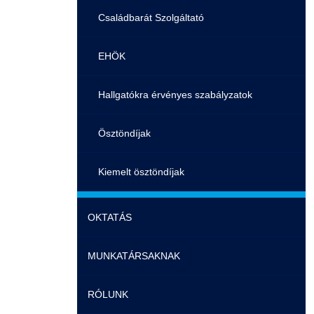
Családbarát Szolgáltató
EHÖK
Hallgatókra érvényes szabályzatok
Ösztöndíjak
Kiemelt ösztöndíjak
Nemzetközi Lehetőségek
OKTATÁS
Szolgáltatások
MUNKATÁRSAKNAK
Képzéseink
Fordítási Szolgáltatások
RÓLUNK
Duális képzés
Képzéseink