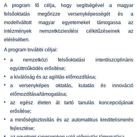
Kapcsolat
A program fő célja, hogy segítségével a magyar
felsőoktatás megőrizze versenyképességét és a
TDK/Tehetségnap
modellváltott magyar egyetemeket támogassa az
intézmények nemzetköziesítési célkitűzéseinek az
Online Studium
elérésében.
A program további céljai:
Képzési Életpályamodell
a nemzetközi felsőoktatási interdiszciplináris
együttműködés erősítése;
Atomerőművi Képzési Bázis
a kiválóság és az agilitás előmozdítása;
a versenyképes oktatás, kutatás és innováció
előmozdítása/támogatása;
az egész életen át tartó tanulás koncepciójának
erősítése;
a minőségbiztosítás és az automatikus kreditelismerés
fejlesztése;
az egyetemi rangsorokon való előrejutás támogatása.