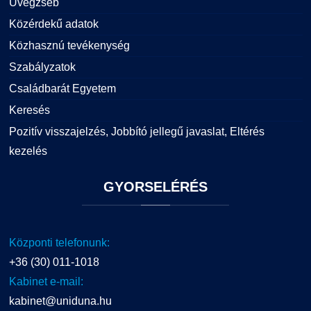
Üvegzseb
Közérdekű adatok
Közhasznú tevékenység
Szabályzatok
Családbarát Egyetem
Keresés
Pozitív visszajelzés, Jobbító jellegű javaslat, Eltérés
kezelés
GYORSELÉRÉS
Központi telefonunk:
+36 (30) 011-1018
Kabinet e-mail:
kabinet@uniduna.hu