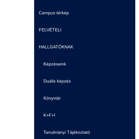
Campus térkép
Videók
FELVÉTELI
Álláshirdetések
HALLGATÓKNAK
Pontozási rendszer szabályai
Felvetteknek
Képzéseink
Képzéseink
Duális képzés
Duális képzés
Könyvtár
Átjelentkezés
K+F+I
Gyakori Kérdések
Tanulmányi Tájékoztató