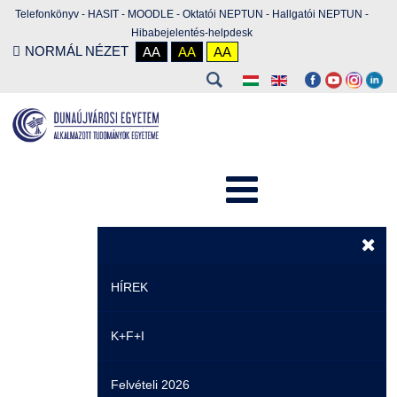
Telefonkönyv
-
HASIT
-
MOODLE
-
Oktatói NEPTUN
-
Hallgatói NEPTUN
-
Hibabejelentés-helpdesk
NORMÁL NÉZET
AA
AA
AA
HÍREK
K+F+I
Hírek
Felvételi 2026
Események