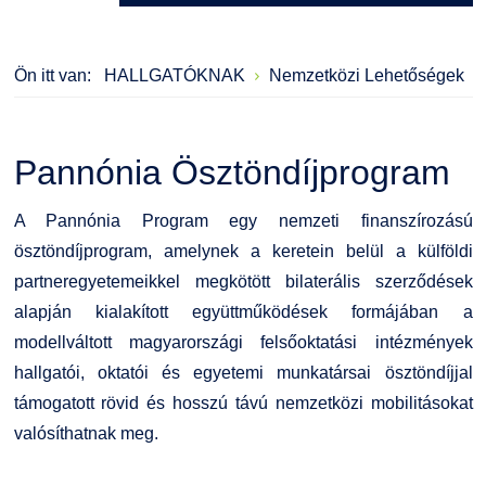
Kérvények
Szervezeti ábra
Galéria
Ön itt van:
HALLGATÓKNAK
Nemzetközi Lehetőségek
Felnőttképzés
Érdekvédelmi testületek
Díjak, elismerések
Origó nyelvvizsga
Kapcsolat
Pannónia Ösztöndíjprogram
HASIT
Telefonkönyv
A Pannónia Program egy nemzeti finanszírozású
ösztöndíjprogram, amelynek a keretein belül a külföldi
Neptun
Minőségirányítás
partneregyetemeikkel megkötött bilaterális szerződések
alapján kialakított együttműködések formájában a
Moodle
Intézményi és Tanulmányi Tájékoztató
modellváltott magyarországi felsőoktatási intézmények
hallgatói, oktatói és egyetemi munkatársai ösztöndíjjal
K+F+I
Együttműködő partnereink
támogatott rövid és hosszú távú nemzetközi mobilitásokat
valósíthatnak meg.
Átjelentkezőknek