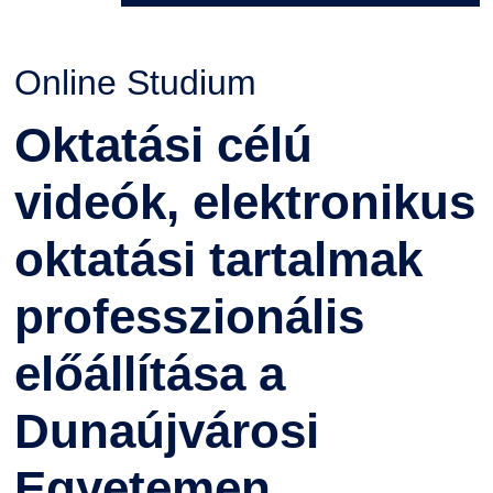
Szervezeti ábra
Galéria
Online Studium
Érdekvédelmi testületek
Díjak, elismerések
Oktatási célú
Kapcsolat
videók, elektronikus
Telefonkönyv
oktatási tartalmak
Minőségirányítás
professzionális
Intézményi és Tanulmányi Tájékoztató
előállítása a
Együttműködő partnereink
Dunaújvárosi
Egyetemen