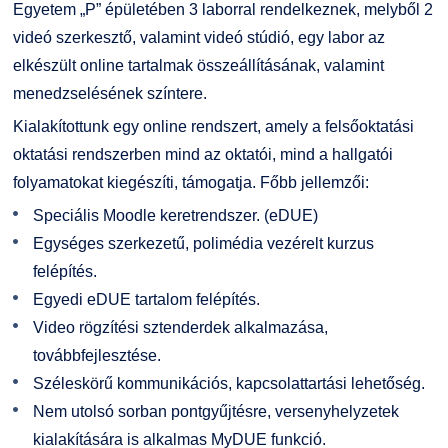
Egyetem „P” épületében 3 laborral rendelkeznek, melyből 2
videó szerkesztő, valamint videó stúdió, egy labor az
elkészült online tartalmak összeállításának, valamint
menedzselésének színtere.
Kialakítottunk egy online rendszert, amely a felsőoktatási
oktatási rendszerben mind az oktatói, mind a hallgatói
folyamatokat kiegészíti, támogatja. Főbb jellemzői:
Speciális Moodle keretrendszer. (eDUE)
Egységes szerkezetű, polimédia vezérelt kurzus
felépítés.
Egyedi eDUE tartalom felépítés.
Video rögzítési sztenderdek alkalmazása,
továbbfejlesztése.
Széleskörű kommunikációs, kapcsolattartási lehetőség.
Nem utolsó sorban pontgyűjtésre, versenyhelyzetek
kialakítására is alkalmas MyDUE funkció.