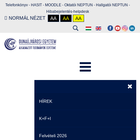
Telefonkönyv
-
HASIT
-
MOODLE
-
Oktatói NEPTUN
-
Hallgatói NEPTUN
-
Hibabejelentés-helpdesk
NORMÁL NÉZET
AA
AA
AA
HÍREK
K+F+I
Hírek
Felvételi 2026
Események