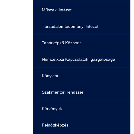
Pályaorientációs tanácsadás
HASIT
Műszaki Intézet
MTMI Szakok
Nyelvvizsga
Társadalomtudományi Intézet
Sportolóként egyetemista
Neptun
Tanárképző Központ
DIÁKHITEL
Nemzetközi Kapcsolatok Igazgatósága
Moodle
Könyvtár
Átjelentkezőknek
Szakmentori rendszer
Hallgatói pályázatok
Kérvények
Karrier
Felnőttképzés