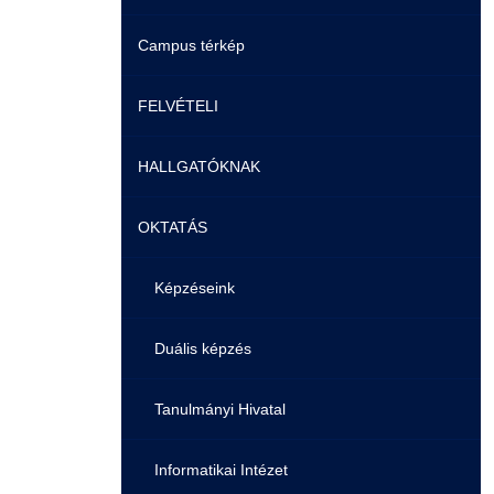
Campus térkép
Videók
FELVÉTELI
Álláshirdetések
HALLGATÓKNAK
Pontozási rendszer szabályai
OKTATÁS
Felvetteknek
Képzéseink
Képzéseink
Duális képzés
Képzéseink
Duális képzés
Könyvtár
Duális képzés
Átjelentkezés
K+F+I
Tanulmányi Hivatal
Gyakori Kérdések
Tanulmányi Tájékoztató
Informatikai Intézet