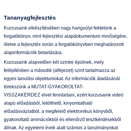
Tananyagfejlesztés
Kurzusaink elkészítésében nagy hangsúlyt fektetünk a
forgatókönyv, mint fejlesztési alapdokumentum minőségére,
illetve a fejlesztés során a forgatókönyvben meghatározott
alapinformációk betartására.
Kurzusaink alapvetően két szintre épülnek, mely
felépítésben a második (alfejezet) szint tartalmazza az
egyes tanulási objektumokat. Az információk átadásánál
törekszünk a MUTAT-GYAKOROLTAT-
VISSZAKÉRDEZ elvet fenntartani, ezért kurzusaink videó
alapú előadásból, letölthető, kinyomtatható
előadásvázlatból, a megfelelő elektronikus könyvből,
gyakoroltató animációkból és ellenőrző tesztkérdésekből
állnak. Az egyetemi évek alatt számos a tanulmányokat