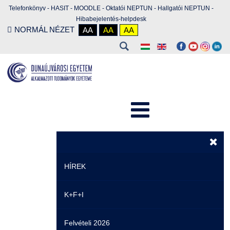
Telefonkönyv
-
HASIT
-
MOODLE
-
Oktatói NEPTUN
-
Hallgatói NEPTUN
-
Hibabejelentés-helpdesk
NORMÁL NÉZET
AA
AA
AA
HÍREK
K+F+I
Hírek
Felvételi 2026
Események