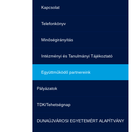
Családbarát Szolgáltató
Origó nyelvvizsga
Kapcsolat
EHÖK
HASIT
Telefonkönyv
Hallgatókra érvényes szabályzatok
Neptun
Minőségirányítás
Ösztöndíjak
Moodle
Intézményi és Tanulmányi Tájékoztató
Kiemelt ösztöndíjak
K+F+I
Együttműködő partnereink
Pályázatok
Nemzetközi Lehetőségek
Átjelentkezőknek
TDK/Tehetségnap
Szolgáltatások
Kapcsolat
DUNAÚJVÁROSI EGYETEMÉRT ALAPÍTVÁNY
Fordítási Szolgáltatások
TDK/Tehetségnap