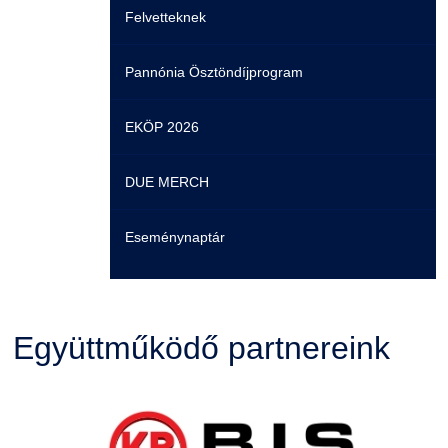
Felvetteknek
GY.I.K.
Online Studium
Pannónia Ösztöndíjprogram
DUE Hallgatói laptop használati segédlet
Képzési Életpályamodell
EKÖP 2026
Kerpely Antal Szakkollégium KASZK
Atomerőművi Képzési Bázis
DUE MERCH
Eseménynaptár
Együttműködő partnereink