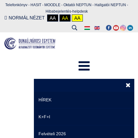
Telefonkönyv
-
HASIT
-
MOODLE
-
Oktatói NEPTUN
-
Hallgatói NEPTUN
-
Hibabejelentés-helpdesk
NORMÁL NÉZET
AA
AA
AA
HÍREK
K+F+I
Hírek
Felvételi 2026
Események