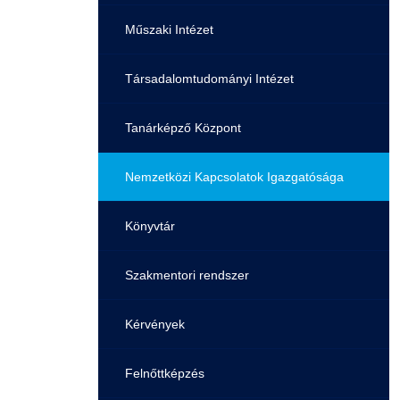
Pályaorientációs tanácsadás
HASIT
Műszaki Intézet
MTMI Szakok
Nyelvvizsga
Társadalomtudományi Intézet
Sportolóként egyetemista
Neptun
Tanárképző Központ
DIÁKHITEL
Nemzetközi Kapcsolatok Igazgatósága
Moodle
Könyvtár
Átjelentkezőknek
Szakmentori rendszer
Hallgatói pályázatok
Kérvények
Karrier
Felnőttképzés