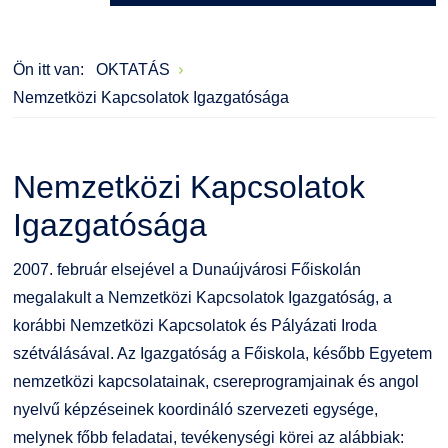
Szervezeti ábra
Galéria
Ön itt van:
OKTATÁS
Érdekvédelmi testületek
Díjak, elismerések
Nemzetközi Kapcsolatok Igazgatósága
Kapcsolat
Nemzetközi Kapcsolatok
Telefonkönyv
Igazgatósága
Minőségirányítás
2007. február elsejével a Dunaújvárosi Főiskolán
Intézményi és Tanulmányi Tájékoztató
megalakult a Nemzetközi Kapcsolatok Igazgatóság, a
korábbi Nemzetközi Kapcsolatok és Pályázati Iroda
Együttműködő partnereink
szétválásával. Az Igazgatóság a Főiskola, később Egyetem
nemzetközi kapcsolatainak, csereprogramjainak és angol
nyelvű képzéseinek koordináló szervezeti egysége,
melynek főbb feladatai, tevékenységi körei az alábbiak: