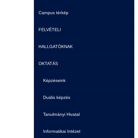
Campus térkép
Videók
FELVÉTELI
Álláshirdetések
HALLGATÓKNAK
Pontozási rendszer szabályai
OKTATÁS
Felvetteknek
Képzéseink
Képzéseink
Duális képzés
Képzéseink
Duális képzés
Könyvtár
Duális képzés
Átjelentkezés
K+F+I
Tanulmányi Hivatal
Gyakori Kérdések
Tanulmányi Tájékoztató
Informatikai Intézet