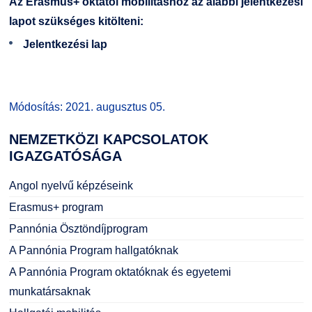
Az Erasmus+ oktatói mobilitáshoz az alábbi jelentkezési
GY.I.K.
Online Studium
lapot szükséges kitölteni:
Jelentkezési lap
DUE Hallgatói laptop használati segédlet
Képzési Életpályamodell
Kerpely Antal Szakkollégium KASZK
Atomerőművi Képzési Bázis
Módosítás: 2021. augusztus 05.
NEMZETKÖZI
KAPCSOLATOK
IGAZGATÓSÁGA
Angol nyelvű képzéseink
Erasmus+ program
Pannónia Ösztöndíjprogram
A Pannónia Program hallgatóknak
A Pannónia Program oktatóknak és egyetemi
munkatársaknak