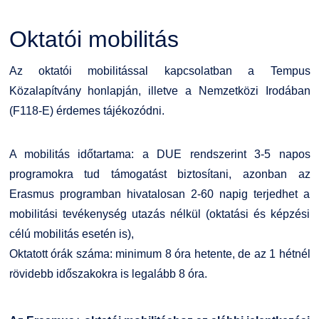
Családbarát Szolgáltató
Origó nyelvvizsga
Kapcsolat
Oktatói mobilitás
EHÖK
HASIT
Telefonkönyv
Az oktatói mobilitással kapcsolatban a
Tempus
Közalapítvány honlapján
, illetve a Nemzetközi Irodában
Hallgatókra érvényes szabályzatok
Neptun
Minőségirányítás
(F118-E) érdemes tájékozódni.
Ösztöndíjak
Moodle
Intézményi és Tanulmányi Tájékoztató
A mobilitás időtartama: a DUE rendszerint 3-5 napos
programokra tud támogatást biztosítani, azonban az
Kiemelt ösztöndíjak
K+F+I
Együttműködő partnereink
Erasmus programban hivatalosan 2-60 napig terjedhet a
Nemzetközi Lehetőségek
Átjelentkezőknek
mobilitási tevékenység utazás nélkül (oktatási és képzési
célú mobilitás esetén is),
Szolgáltatások
Kapcsolat
Oktatott órák száma: minimum 8 óra hetente, de az 1 hétnél
rövidebb időszakokra is legalább 8 óra.
Fordítási Szolgáltatások
TDK/Tehetségnap