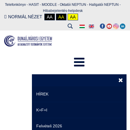
Telefonkönyv
-
HASIT
-
MOODLE
-
Oktatói NEPTUN
-
Hallgatói NEPTUN
-
Hibabejelentés-helpdesk
NORMÁL NÉZET
AA
AA
AA
HÍREK
K+F+I
Hírek
Felvételi 2026
Események