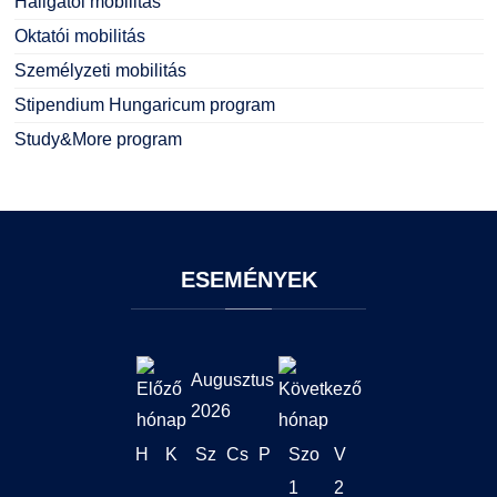
Hallgatói mobilitás
Oktatói mobilitás
Személyzeti mobilitás
Stipendium Hungaricum program
Study&More program
ESEMÉNYEK
Augusztus
2026
H
K
Sz
Cs
P
Szo
V
1
2