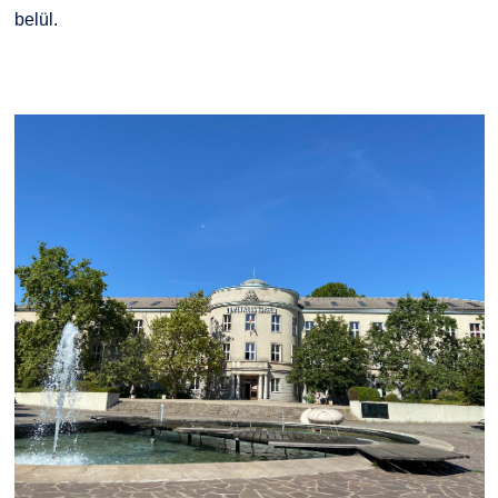
Kapcsolat
belül.
TDK/Tehetségnap
Online Studium
Képzési Életpályamodell
Atomerőművi Képzési Bázis