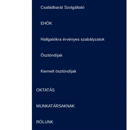
Családbarát Szolgáltató
EHÖK
Hallgatókra érvényes szabályzatok
Ösztöndíjak
Kiemelt ösztöndíjak
Nemzetközi Lehetőségek
OKTATÁS
Szolgáltatások
MUNKATÁRSAKNAK
Képzéseink
Fordítási Szolgáltatások
RÓLUNK
Duális képzés
Képzéseink