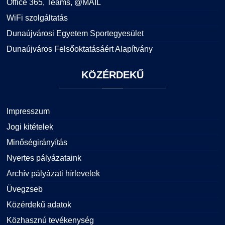
Office 365, Teams, @MAIL
WiFi szolgáltatás
Dunaújvárosi Egyetem Sportegyesület
Dunaújváros Felsőoktatásáért Alapítvány
KÖZÉRDEKŰ
Impresszum
Jogi kitételek
Minőségirányítás
Nyertes pályázataink
Archív pályázati hírlevelek
Üvegzseb
Közérdekű adatok
Közhasznú tevékenység