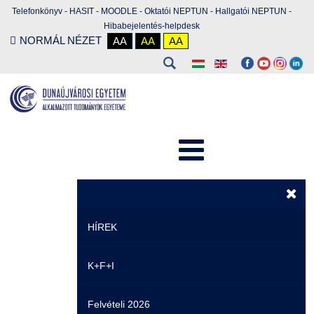
Telefonkönyv
-
HASIT
-
MOODLE
-
Oktatói NEPTUN
-
Hallgatói NEPTUN
-
Hibabejelentés-helpdesk
NORMÁL NÉZET
AA
AA
AA
HÍREK
K+F+I
Hírek
Felvételi 2026
Események