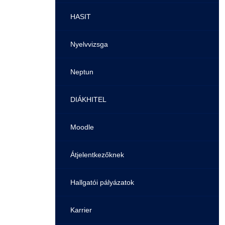
Pályaorientációs tanácsadás
HASIT
MTMI Szakok
Nyelvvizsga
Sportolóként egyetemista
Neptun
DIÁKHITEL
Moodle
Átjelentkezőknek
Hallgatói pályázatok
Karrier