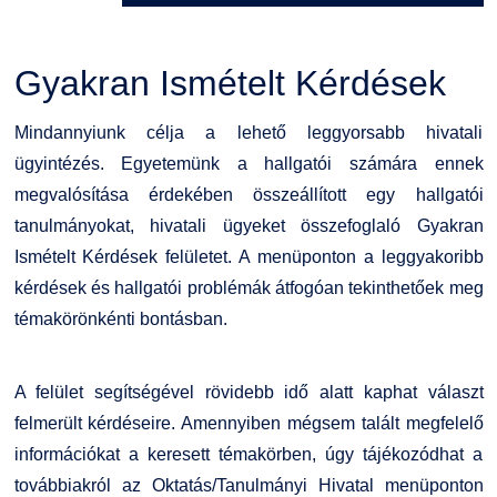
Kérvények
Szervezeti ábra
Galéria
Gyakran Ismételt Kérdések
Felnőttképzés
Érdekvédelmi testületek
Díjak, elismerések
Mindannyiunk célja a lehető leggyorsabb hivatali
Origó nyelvvizsga
Kapcsolat
ügyintézés. Egyetemünk a hallgatói számára ennek
megvalósítása érdekében összeállított egy hallgatói
HASIT
Telefonkönyv
tanulmányokat, hivatali ügyeket összefoglaló Gyakran
Ismételt Kérdések felületet. A menüponton a leggyakoribb
Neptun
Minőségirányítás
kérdések és hallgatói problémák átfogóan tekinthetőek meg
témakörönkénti bontásban.
Moodle
Intézményi és Tanulmányi Tájékoztató
K+F+I
Együttműködő partnereink
A felület segítségével rövidebb idő alatt kaphat választ
felmerült kérdéseire. Amennyiben mégsem talált megfelelő
Átjelentkezőknek
információkat a keresett témakörben, úgy tájékozódhat a
továbbiakról az Oktatás/Tanulmányi Hivatal menüponton