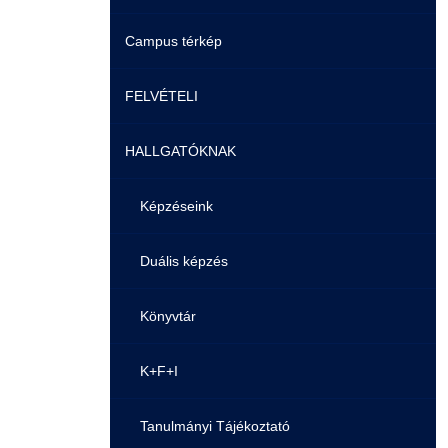
Campus térkép
Videók
FELVÉTELI
Álláshirdetések
HALLGATÓKNAK
Pontozási rendszer szabályai
Felvetteknek
Képzéseink
Képzéseink
Duális képzés
Duális képzés
Könyvtár
Átjelentkezés
K+F+I
Gyakori Kérdések
Tanulmányi Tájékoztató