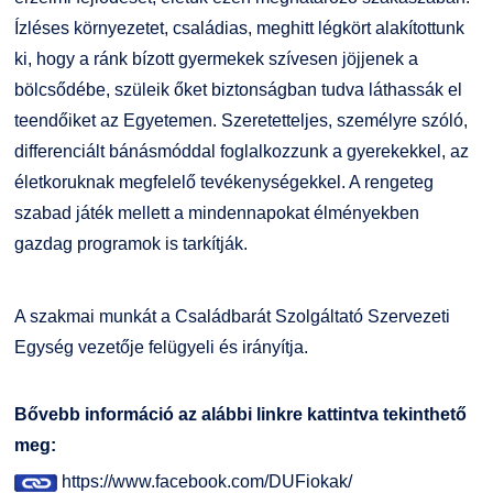
GY.I.K.
Online Studium
Ízléses környezetet, családias, meghitt légkört alakítottunk
ki, hogy a ránk bízott gyermekek szívesen jöjjenek a
DUE Hallgatói laptop használati segédlet
Képzési Életpályamodell
bölcsődébe, szüleik őket biztonságban tudva láthassák el
teendőiket az Egyetemen. Szeretetteljes, személyre szóló,
Kerpely Antal Szakkollégium KASZK
Atomerőművi Képzési Bázis
differenciált bánásmóddal foglalkozzunk a gyerekekkel, az
életkoruknak megfelelő tevékenységekkel. A rengeteg
szabad játék mellett a mindennapokat élményekben
gazdag programok is tarkítják.
A szakmai munkát a Családbarát Szolgáltató Szervezeti
Egység vezetője felügyeli és irányítja.
Bővebb információ az alábbi linkre kattintva tekinthető
meg:
https://www.facebook.com/DUFiokak/