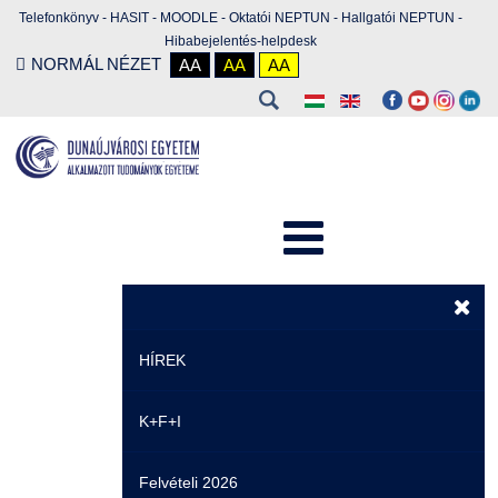
Telefonkönyv
-
HASIT
-
MOODLE
-
Oktatói NEPTUN
-
Hallgatói NEPTUN
-
Hibabejelentés-helpdesk
NORMÁL NÉZET
AA
AA
AA
HÍREK
K+F+I
Hírek
Felvételi 2026
Események