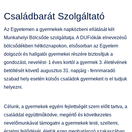
Családbarát Szolgáltató
Origó nyelvvizsga
Kapcsolat
Családbarát Szolgáltató
EHÖK
HASIT
Telefonkönyv
Az Egyetemen a gyermekek napközbeni ellátását két
Munkahelyi Bölcsőde szolgáltatja. A DUFiókák elnevezésű
Hallgatókra érvényes szabályzatok
Neptun
Minőségirányítás
bölcsődékben hétköznapokon, elsősorban az Egyetem
dolgozói és hallgatói gyermekei részére biztosítjuk a
Ösztöndíjak
Moodle
Intézményi és Tanulmányi Tájékoztató
gondozást, nevelést- 1 éves kortól a gyermek 3. életévének
betöltését követő augusztus 31. napjáig - fennmaradó
Kiemelt ösztöndíjak
K+F+I
Együttműködő partnereink
szabad hely esetén külsős családok gyermekeit is el tudjuk
helyezni.
Nemzetközi Lehetőségek
Átjelentkezőknek
Szolgáltatások
Kapcsolat
Célunk, a gyermekek egyéni fejlettségét szem előtt tartva, a
családdal együttműködve, megértő és következetes
Fordítási Szolgáltatások
TDK/Tehetségnap
nevelőmunkával támogatni a gyermekek testi, szellemi,
érzelmi fejlődését, életük ezen meghatározó szakaszában.