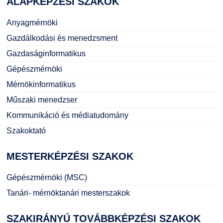
ALAPKÉPZÉSI
SZAKOK
Anyagmérnöki
Gazdálkodási és menedzsment
Gazdaságinformatikus
Gépészmérnöki
Mérnökinformatikus
Műszaki menedzser
Kommunikáció és médiatudomány
Szakoktató
MESTERKÉPZÉSI
SZAKOK
Gépészmérnöki (MSC)
Tanári- mérnöktanári mesterszakok
SZAKIRÁNYÚ
TOVÁBBKÉPZÉSI SZAKOK