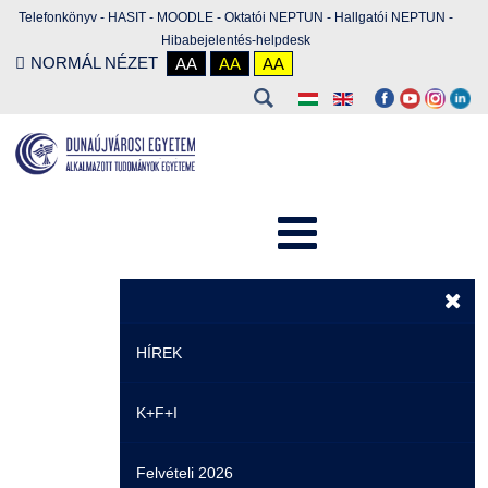
Telefonkönyv
-
HASIT
-
MOODLE
-
Oktatói NEPTUN
-
Hallgatói NEPTUN
-
Hibabejelentés-helpdesk
NORMÁL NÉZET
AA
AA
AA
HÍREK
K+F+I
Hírek
Felvételi 2026
Események