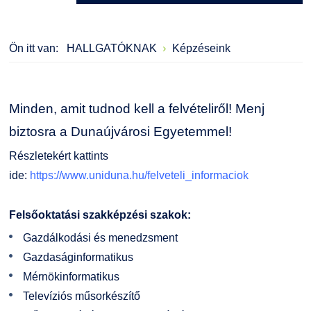
Kérvények
Szervezeti ábra
Galéria
Ön itt van:
HALLGATÓKNAK
Képzéseink
Felnőttképzés
Érdekvédelmi testületek
Díjak, elismerések
Origó nyelvvizsga
Kapcsolat
Minden, amit tudnod kell a felvételiről! Menj
HASIT
Telefonkönyv
biztosra a Dunaújvárosi Egyetemmel!
Részletekért kattints
Neptun
Minőségirányítás
ide:
https://www.uniduna.hu/felveteli_informaciok
Moodle
Intézményi és Tanulmányi Tájékoztató
Felsőoktatási szakképzési szakok:
Gazdálkodási és menedzsment
K+F+I
Együttműködő partnereink
Gazdaságinformatikus
Mérnökinformatikus
Átjelentkezőknek
Televíziós műsorkészítő