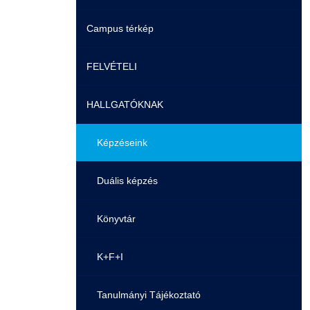
Campus térkép
Videók
FELVÉTELI
Álláshirdetések
HALLGATÓKNAK
Pontozási rendszer szabályai
Felvetteknek
Képzéseink
Képzéseink
Duális képzés
Duális képzés
Könyvtár
Átjelentkezés
K+F+I
Gyakori Kérdések
Tanulmányi Tájékoztató