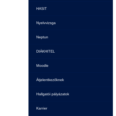
Pályaorientációs tanácsadás
HASIT
MTMI Szakok
Nyelvvizsga
Sportolóként egyetemista
Neptun
DIÁKHITEL
Moodle
Átjelentkezőknek
Hallgatói pályázatok
Karrier