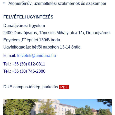
Atomerőművi üzemeltetési szakmérnök és szakember
FELVÉTELI ÜGYINTÉZÉS
Dunaújvárosi Egyetem
2400 Dunaújváros, Táncsics Mihály utca 1/a, Dunaújvárosi
Egyetem „F” épület 130/B iroda
Ügyfélfogadás: hétfői napokon 13-14 óráig
E-mail:
felveteli@uniduna.hu
Tel.: +36 (30) 012-0811
Tel.: +36 (30) 746-2380
DUE campus-térkép, parkolás