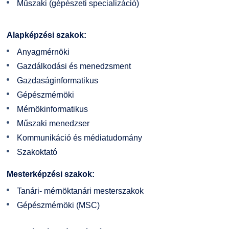
Műszaki (gépészeti specializáció)
Kapcsolat
TDK/Tehetségnap
Alapképzési szakok:
Anyagmérnöki
Online Studium
Gazdálkodási és menedzsment
Gazdaságinformatikus
Képzési Életpályamodell
Gépészmérnöki
Mérnökinformatikus
Atomerőművi Képzési Bázis
Műszaki menedzser
Kommunikáció és médiatudomány
Szakoktató
Mesterképzési szakok:
Tanári- mérnöktanári mesterszakok
Gépészmérnöki (MSC)