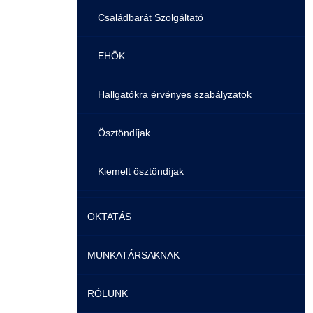
Családbarát Szolgáltató
EHÖK
Hallgatókra érvényes szabályzatok
Ösztöndíjak
Kiemelt ösztöndíjak
Nemzetközi Lehetőségek
OKTATÁS
Szolgáltatások
MUNKATÁRSAKNAK
Képzéseink
Fordítási Szolgáltatások
RÓLUNK
Duális képzés
Képzéseink