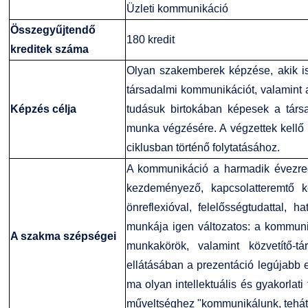
Üzleti kommunikáció
Összegyűjtendő
180 kredit
kreditek száma
Olyan szakemberek képzése, akik i
társadalmi kommunikációt, valamint
Képzés célja
tudásuk birtokában képesek a tár
munka végzésére. A végzettek kellő
ciklusban történő folytatásához.
A kommunikáció a harmadik évezred
kezdeményező, kapcsolatteremtő ké
önreflexióval, felelősségtudattal, 
munkája igen változatos: a kommun
A szakma szépségei
munkakörök, valamint közvetítő-t
ellátásában a prezentáció legújabb
ma olyan intellektuális és gyakorlati
műveltséghez "kommunikálunk, tehát