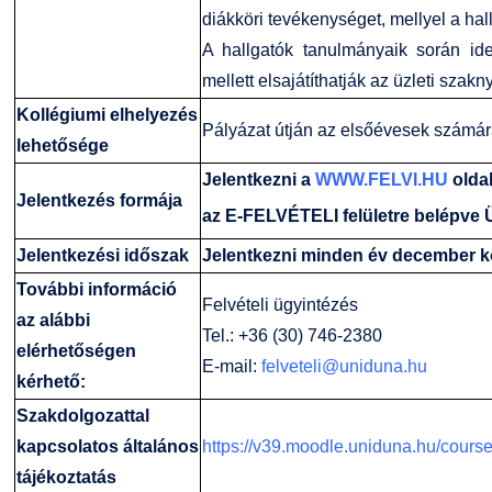
diákköri tevékenységet, mellyel a hal
A hallgatók tanulmányaik során id
mellett elsajátíthatják az üzleti szakn
Kollégiumi elhelyezés
Pályázat útján az elsőévesek számára 
lehetősége
Jelentkezni a
WWW.FELVI.HU
oldal
Jelentkezés formája
az E-FELVÉTELI felületre belépve 
Jelentkezési időszak
Jelentkezni minden év december kö
További információ
Felvételi ügyintézés
az alábbi
Tel.: +36 (30) 746-2380
elérhetőségen
E-mail:
felveteli@uniduna.hu
kérhető:
Szakdolgozattal
kapcsolatos általános
https://v39.moodle.uniduna.hu/cours
tájékoztatás