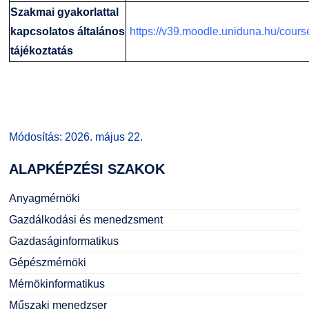
Szakmai gyakorlattal
kapcsolatos általános
https://v39.moodle.uniduna.hu/cour
tájékoztatás
Módosítás: 2026. május 22.
ALAPKÉPZÉSI
SZAKOK
Anyagmérnöki
Gazdálkodási és menedzsment
Gazdaságinformatikus
Gépészmérnöki
Mérnökinformatikus
Műszaki menedzser