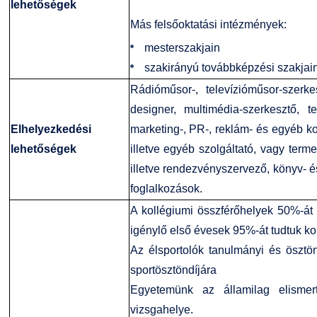
lehetőségek
Más felsőoktatási intézmények:
mesterszakjain
szakirányú továbbképzési szakjain
Rádióműsor-, televízióműsor-szerk
designer, multimédia-szerkesztő, te
Elhelyezkedési
marketing-, PR-, reklám- és egyéb k
lehetőségek
illetve egyéb szolgáltató, vagy terme
illetve rendezvényszervező, könyv- és
foglalkozások.
A kollégiumi összférőhelyek 50%-át 
igénylő első évesek 95%-át tudtuk ko
Az élsportolók tanulmányi és öszt
sportösztöndíjára
Egyetemünk az államilag elismer
vizsgahelye.