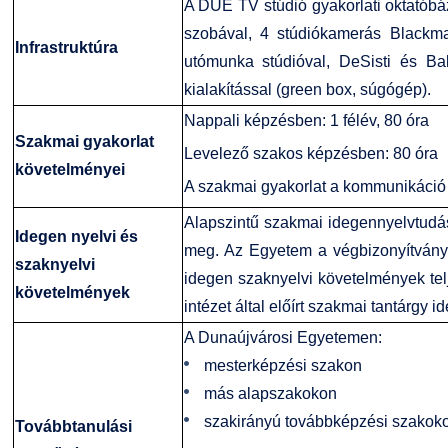
A DUE TV stúdió gyakorlati oktatóbáz
szobával, 4 stúdiókamerás Black
Infrastruktúra
utómunka stúdióval, DeSisti és Ba
kialakítással (green box, súgógép).
Nappali képzésben: 1 félév, 80 óra
Szakmai gyakorlat
Levelező szakos képzésben: 80 óra
követelményei
A szakmai gyakorlat a kommunikáció k
Alapszintű szakmai idegennyelvtudás
Idegen nyelvi és
meg. Az Egyetem a végbizonyítvány (a
szaknyelvi
idegen szaknyelvi követelmények te
követelmények
intézet által előírt szakmai tantárgy i
A Dunaújvárosi Egyetemen:
mesterképzési szakon
más alapszakokon
szakirányú továbbképzési szakok
Továbbtanulási