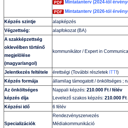
Mintatanterv (2024-től érvény
GY.I.K.
Online Studium
Mintatanterv (2026-tól érvény
DUE Hallgatói laptop használati segédlet
Képzési Életpályamodell
Képzés szintje
alapképzés
Végzettség:
alapfokozat (BA)
Kerpely Antal Szakkollégium KASZK
Atomerőművi Képzési Bázis
A szakképzettség
oklevélben történő
kommunikátor / Expert in Communica
megjelölése
(magyar/angol)
Jelentkezés feltétele
érettségi (További részletek
ITT
!)
Képzés formája
államilag támogatott / önköltséges ; n
Az önköltséges
Nappali képzés:
210.000 Ft / félév
képzés díja
Levelező szakos képzés:
210.000 Ft 
Képzési idő
6 félév
Rendezvényszervezés
Specializációk
Médiakommunikáció