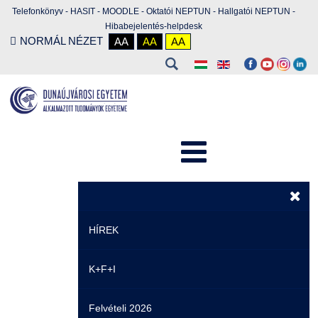
Telefonkönyv
-
HASIT
-
MOODLE
-
Oktatói NEPTUN
-
Hallgatói NEPTUN
-
Hibabejelentés-helpdesk
NORMÁL NÉZET
AA
AA
AA
HÍREK
K+F+I
Hírek
Felvételi 2026
Események