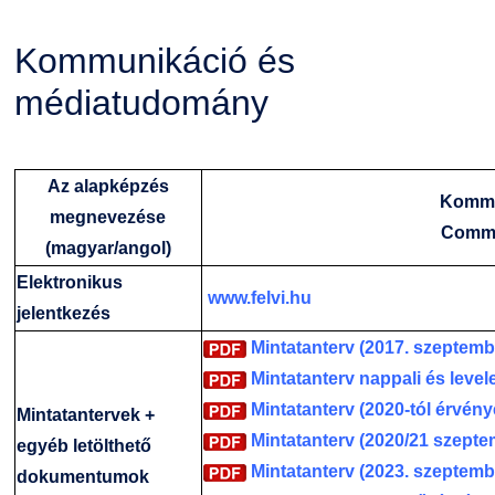
Családbarát Szolgáltató
Origó nyelvvizsga
Kapcsolat
Kommunikáció és
EHÖK
HASIT
Telefonkönyv
médiatudomány
Hallgatókra érvényes szabályzatok
Neptun
Minőségirányítás
Az alapképzés
Kommu
Ösztöndíjak
Moodle
Intézményi és Tanulmányi Tájékoztató
megnevezése
Commu
(magyar/angol)
Kiemelt ösztöndíjak
K+F+I
Együttműködő partnereink
Elektronikus
www.felvi.hu
jelentkezés
Nemzetközi Lehetőségek
Átjelentkezőknek
Mintatanterv (2017. szeptembe
Mintatanterv nappali és level
Szolgáltatások
Kapcsolat
Mintatanterv (2020-tól érvény
Mintatantervek +
Mintatanterv (2020/21 szepte
egyéb letölthető
Fordítási Szolgáltatások
TDK/Tehetségnap
Mintatanterv (2023. szeptemb
dokumentumok