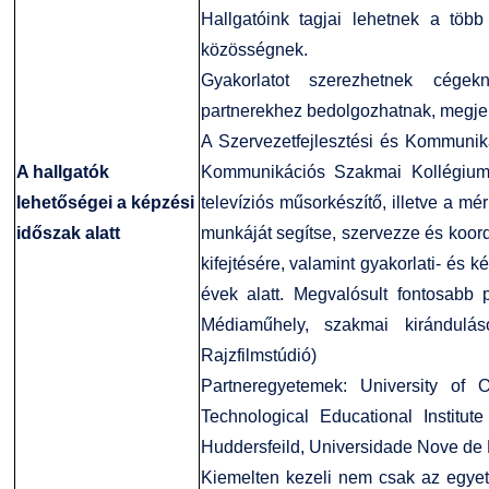
Hallgatóink tagjai lehetnek a töb
közösségnek.
Gyakorlatot szerezhetnek cégek
partnerekhez bedolgozhatnak, megjele
A Szervezetfejlesztési és Kommuni
A hallgatók
Kommunikációs Szakmai Kollégium
lehetőségei a képzési
televíziós műsorkészítő, illetve a m
időszak alatt
munkáját segítse, szervezze és koor
kifejtésére, valamint gyakorlati- és
évek alatt. Megvalósult fontosabb pr
Médiaműhely, szakmai kirándulá
Rajzfilmstúdió)
Partneregyetemek: University of 
Technological Educational Institut
Huddersfeild, Universidade Nove de 
Kiemelten kezeli nem csak az egye