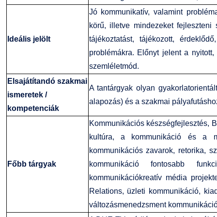
Jó kommunikatív, valamint problém
körű, illetve mindezeket fejleszteni
Ideális jelölt
tájékoztatást, tájékozott, érdeklőd
problémákra. Előnyt jelent a nyitot
szemléletmód.
Elsajátítandó szakmai
A tantárgyak olyan gyakorlatorientá
ismeretek /
alapozás) és a szakmai pályafutáshoz
kompetenciák
Kommunikációs készségfejlesztés, 
kultúra, a kommunikáció és a méd
kommunikációs zavarok, retorika, s
Főbb tárgyak
kommunikáció fontosabb funkci
kommunikációkreatív média projektek,
Relations, üzleti kommunikáció, kiad
változásmenedzsment kommunikáció