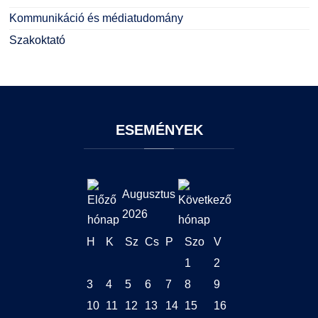
Kommunikáció és médiatudomány
Szakoktató
ESEMÉNYEK
Augusztus
2026
H
K
Sz
Cs
P
Szo
V
1
2
3
4
5
6
7
8
9
10
11
12
13
14
15
16