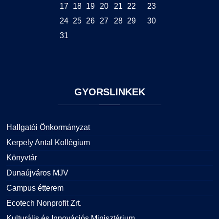
17
18
19
20
21
22
23
24
25
26
27
28
29
30
31
GYORSLINKEK
Hallgatói Önkormányzat
Kerpely Antal Kollégium
Könyvtár
Dunaújváros MJV
Campus étterem
Ecotech Nonprofit Zrt.
Kulturális és Innovációs Minisztérium