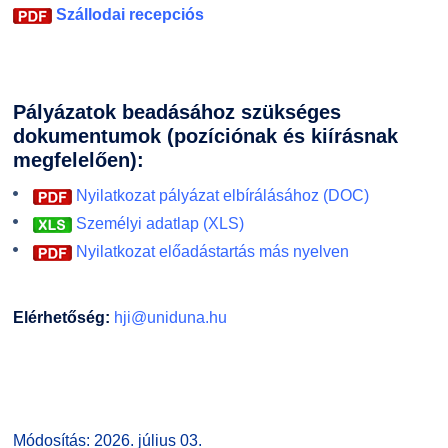
Szállodai recepciós
Kiemelt ösztöndíjak
K+F+I
Együttműködő partnereink
Nemzetközi Lehetőségek
Átjelentkezőknek
Pályázatok beadásához szükséges
Szolgáltatások
Kapcsolat
dokumentumok (pozíciónak és kiírásnak
megfelelően):
Fordítási Szolgáltatások
TDK/Tehetségnap
Nyilatkozat pályázat elbírálásához (DOC)
Személyi adatlap (XLS)
GY.I.K.
Online Studium
Nyilatkozat előadástartás más nyelven
DUE Hallgatói laptop használati segédlet
Képzési Életpályamodell
Elérhetőség:
hji@uniduna.hu
Kerpely Antal Szakkollégium KASZK
Atomerőművi Képzési Bázis
Módosítás: 2026. július 03.