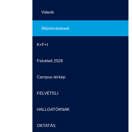
Videók
Álláshirdetések
K+F+I
Felvételi 2026
Campus térkép
FELVÉTELI
HALLGATÓKNAK
Pontozási rendszer szabályai
OKTATÁS
Felvetteknek
Képzéseink