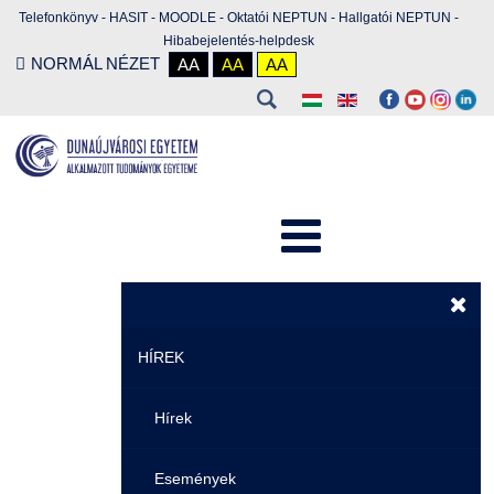
Telefonkönyv
-
HASIT
-
MOODLE
-
Oktatói NEPTUN
-
Hallgatói NEPTUN
-
Hibabejelentés-helpdesk
NORMÁL NÉZET
AA
AA
AA
HÍREK
Hírek
Események