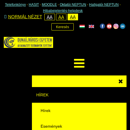
Telefonkönyv
-
HASIT
-
MOODLE
-
Oktatói NEPTUN
-
Hallgatói NEPTUN
-
Hibabejelentés-helpdesk
NORMÁL NÉZET
AA
AA
AA
Keresés
HÍREK
Hírek
Események