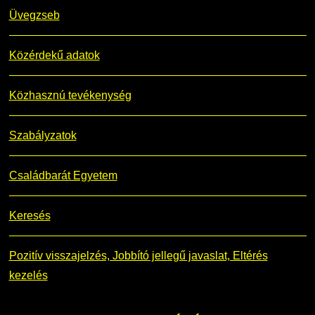
Üvegzseb
Közérdekű adatok
Közhasznú tevékenység
Szabályzatok
Családbarát Egyetem
Keresés
Pozitív visszajelzés, Jobbító jellegű javaslat, Eltérés
kezelés