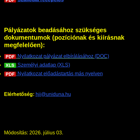
Nemzetközi Lehetőségek
Átjelentkezőknek
Pályázatok beadásához szükséges
Szolgáltatások
Kapcsolat
dokumentumok (pozíciónak és kiírásnak
megfelelően):
Fordítási Szolgáltatások
TDK/Tehetségnap
Nyilatkozat pályázat elbírálásához (DOC)
Személyi adatlap (XLS)
GY.I.K.
Online Studium
Nyilatkozat előadástartás más nyelven
DUE Hallgatói laptop használati segédlet
Képzési Életpályamodell
Elérhetőség:
hji@uniduna.hu
Kerpely Antal Szakkollégium KASZK
Atomerőművi Képzési Bázis
Módosítás: 2026. július 03.