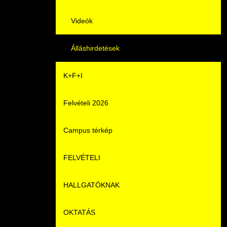
Videók
Álláshirdetések
K+F+I
Felvételi 2026
Campus térkép
FELVÉTELI
HALLGATÓKNAK
Pontozási rendszer szabályai
OKTATÁS
Felvetteknek
Képzéseink