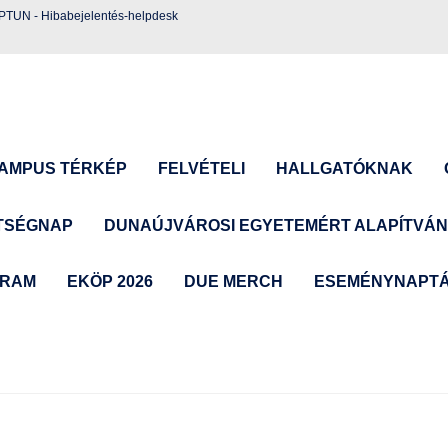
EPTUN
-
Hibabejelentés-helpdesk
AMPUS TÉRKÉP
FELVÉTELI
HALLGATÓKNAK
TSÉGNAP
DUNAÚJVÁROSI EGYETEMÉRT ALAPÍTVÁ
GRAM
EKÖP 2026
DUE MERCH
ESEMÉNYNAPT