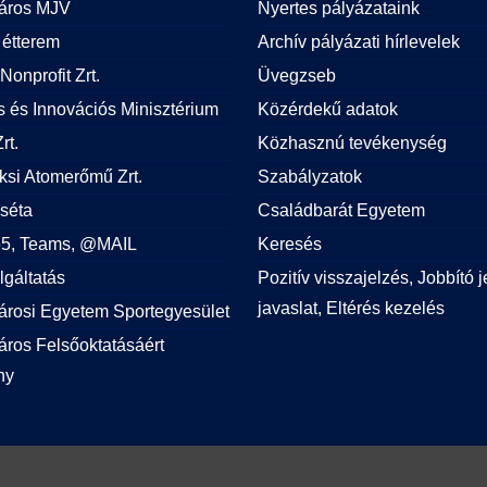
áros MJV
Nyertes pályázataink
étterem
Archív pályázati hírlevelek
Nonprofit Zrt.
Üvegzseb
is és Innovációs Minisztérium
Közérdekű adatok
rt.
Közhasznú tevékenység
si Atomerőmű Zrt.
Szabályzatok
 séta
Családbarát Egyetem
365, Teams, @MAIL
Keresés
lgáltatás
Pozitív visszajelzés, Jobbító j
javaslat, Eltérés kezelés
árosi Egyetem Sportegyesület
ros Felsőoktatásáért
ny