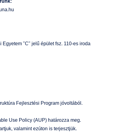
árunk:
una.hu
 Egyetem "C" jelű épület fsz. 110-es iroda
truktúra Fejlesztési Program
jóvoltából.
ble Use Policy (AUP)
határozza meg.
juk, valamint ezúton is terjesztjük.