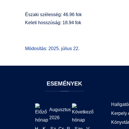
Északi szélesség: 46.96 fok
Keleti hosszúság: 18.94 fok
Módosítás: 2025. július 22.
ESEMÉNYEK
Hallgató
Augusztus
Kerpely 
2026
Könyvtá
H
K
Sz
Cs
P
Szo
V