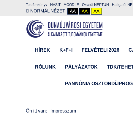
Telefonkönyv
-
HASIT
-
MOODLE
-
Oktatói NEPTUN
-
Hallgatói N
NORMÁL NÉZET
AA
AA
AA
HÍREK
K+F+I
FELVÉTELI 2026
C
RÓLUNK
PÁLYÁZATOK
TDK/TEHE
PANNÓNIA ÖSZTÖNDÍJPRO
Ön itt van:
Impresszum