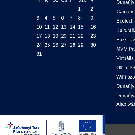
Dunaújv
1
2
Campus 
3
4
5
6
7
8
9
Ecotech 
10
11
12
13
14
15
16
Kulturál
17
18
19
20
21
22
23
Paks II. Z
24
25
26
27
28
29
30
MVM Pak
31
Virtuális
Office 
WiFi szo
Dunaújv
Dunaújvá
Alapítvá