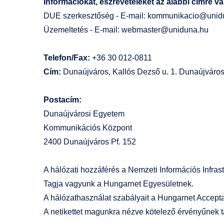
Információkat, észrevételeket az alábbi címre v
DUE szerkesztőség - E-mail:
kommunikacio@unid
Üzemeltetés - E-mail:
webmaster@uniduna.hu
Telefon/Fax:
+36 30 012-0811
Cím:
Dunaújváros, Kallós Dezső u. 1. Dunaújvárosi
Postacím:
Dunaújvárosi Egyetem
Kommunikációs Központ
2400 Dunaújváros Pf. 152
A hálózati hozzáférés a
Nemzeti Információs Infras
Tagja vagyunk a Hungarnet Egyesületnek.
A hálózathasználat szabályait a
Hungarnet Accepta
A
netikettet
magunkra nézve kötelező érvényűnek tart