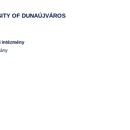
SITY OF DUNAÚJVÁROS
i intézmény
vány