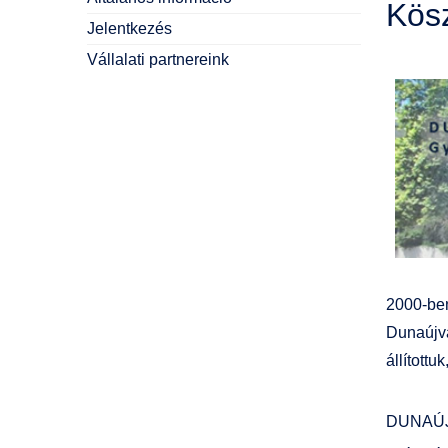
Kös
Jelentkezés
Vállalati partnereink
2000-ben
Dunaújvá
állított
DUNAÚJ