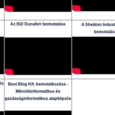
Az ISD Dunaferr bemutatása
A Sheldon Industr
bemutatás
és
Best Blog Kft. bemutatkozása -
Mérnökinformatikus és
gazdaságinformatikus alapképzés