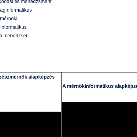
kodási és menedzsment
áginformatikus
mérnöki
informatikus
i menedzser
pészmérnök alapképzés
A mérnökinformatikus alapképz