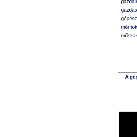
gazdál
gazdas
gépész
mérnök
műszak
A gé