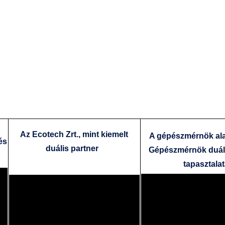
Az Ecotech Zrt., mint kiemelt
A gépészmérnök al
és
duális partner
Gépészmérnök duáli
tapasztala