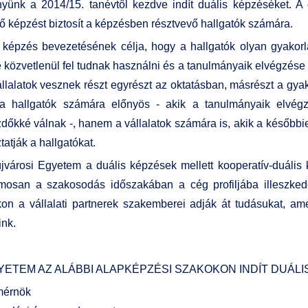
yünk a 2014/15. tanévtől kezdve indít duális képzéséket. A d
ő képzést biztosít a képzésben résztvevő hallgatók számára.
 képzés bevezetésének célja, hogy a hallgatók olyan gyakorl
e közvetlenül fel tudnak használni és a tanulmányaik elvégzés
llalatok vesznek részt egyrészt az oktatásban, másrészt a gyak
a hallgatók számára előnyös - akik a tanulmányaik elvégz
dőkké válnak -, hanem a vállalatok számára is, akik a későbbie
tatják a hallgatókat.
városi Egyetem a duális képzések mellett kooperatív-duális
osan a szakosodás időszakában a cég profiljába illeszkedő
on a vállalati partnerek szakemberei adják át tudásukat, a
nk.
YETEM AZ ALÁBBI ALAPKÉPZÉSI SZAKOKON INDÍT DUÁLI
mérnök