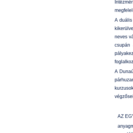
Intézmén
megfelel
A duális
kikerülv
neves vá
csupán 
pályakez
foglalkoz
A Dunaúj
párhuzam
kurzusok
végzősei
AZ EG
anyag