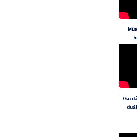
Műs
h
Gazdá
duál