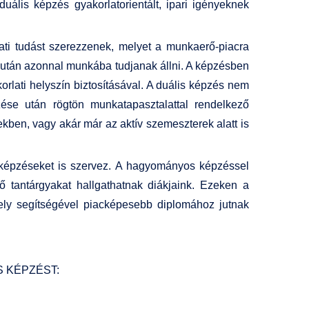
uális képzés gyakorlatorientált, ipari igényeknek
ati tudást szerezzenek, melyet a munkaerő-piacra
e után azonnal munkába tudjanak állni. A képzésben
orlati helyszín biztosításával. A duális képzés nem
ése után rögtön munkatapasztalattal rendelkező
kben, vagy akár már az aktív szemeszterek alatt is
 képzéseket is szervez. A hagyományos képzéssel
 tantárgyakat hallgathatnak diákjaink. Ezeken a
mely segítségével piacképesebb diplomához jutnak
S KÉPZÉST: