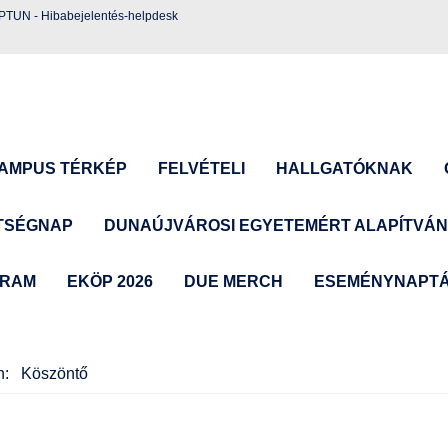
EPTUN
-
Hibabejelentés-helpdesk
AMPUS TÉRKÉP
FELVÉTELI
HALLGATÓKNAK
TSÉGNAP
DUNAÚJVÁROSI EGYETEMÉRT ALAPÍTVÁ
GRAM
EKÖP 2026
DUE MERCH
ESEMÉNYNAPT
an:
Köszöntő