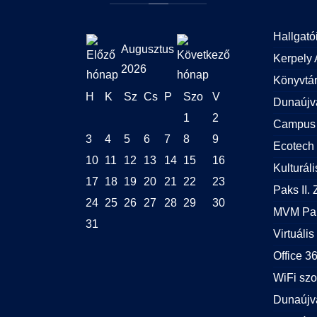
Hallgató
Augusztus
Kerpely 
2026
Könyvtá
H
K
Sz
Cs
P
Szo
V
Dunaújv
1
2
Campus 
3
4
5
6
7
8
9
Ecotech 
10
11
12
13
14
15
16
Kulturál
17
18
19
20
21
22
23
Paks II. Z
24
25
26
27
28
29
30
MVM Pak
31
Virtuális
Office 
WiFi szo
Dunaújv