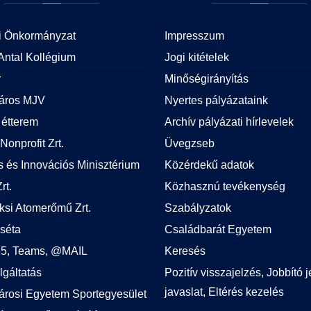
i Önkormányzat
Impresszum
Antal Kollégium
Jogi kitételek
r
Minőségirányítás
áros MJV
Nyertes pályázataink
étterem
Archív pályázati hírlevelek
Nonprofit Zrt.
Üvegzseb
is és Innovációs Minisztérium
Közérdekű adatok
rt.
Közhasznú tevékenység
si Atomerőmű Zrt.
Szabályzatok
 séta
Családbarát Egyetem
365, Teams, @MAIL
Keresés
lgáltatás
Pozitív visszajelzés, Jobbító j
javaslat, Eltérés kezelés
árosi Egyetem Sportegyesület