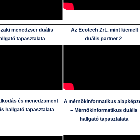
zaki menedzser duális
Az Ecotech Zrt., mint kiemelt
allgató tapasztalata
duális partner 2.
lkodás és menedzsment
A mérnökinformatikus alapképz
is hallgató tapasztalata
– Mérnökinformatikus duális
hallgató tapasztalata