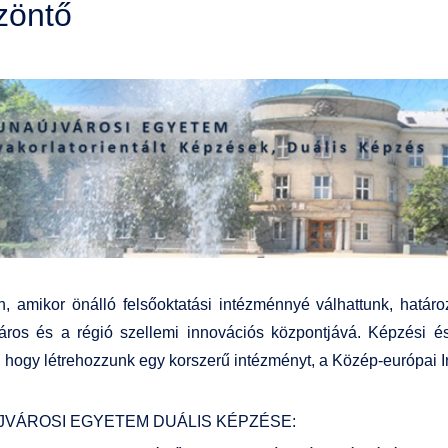
zöntő
, amikor önálló felsőoktatási intézménnyé válhattunk, határoz
ros és a régió szellemi innovációs központjává. Képzési és 
uk, hogy létrehozzunk egy korszerű intézményt, a Közép-európai
VÁROSI EGYETEM DUÁLIS KÉPZÉSE: