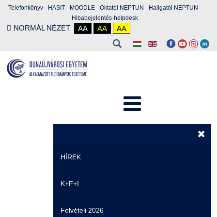
Telefonkönyv
-
HASIT
-
MOODLE
-
Oktatói NEPTUN
-
Hallgatói NEPTUN
-
Hibabejelentés-helpdesk
NORMÁL NÉZET
AA
AA
AA
HÍREK
K+F+I
Hírek
Felvételi 2026
Események