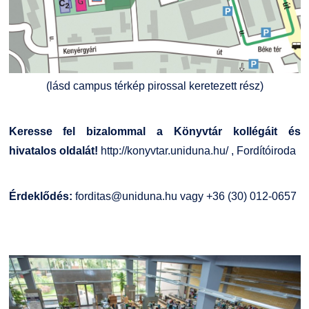
(lásd campus térkép pirossal keretezett rész)
Keresse fel bizalommal a Könyvtár kollégáit és
hivatalos oldalát!
http://konyvtar.uniduna.hu/
,
Fordítóiroda
Érdeklődés:
forditas@uniduna.hu
vagy +36 (30) 012-0657