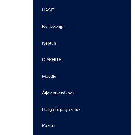
Pályaorientációs tanácsadás
HASIT
MTMI Szakok
Nyelvvizsga
Sportolóként egyetemista
Neptun
DIÁKHITEL
Moodle
Átjelentkezőknek
Hallgatói pályázatok
Karrier