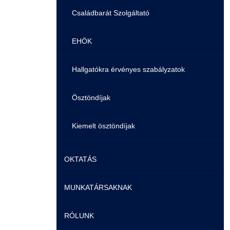
Családbarát Szolgáltató
EHÖK
Hallgatókra érvényes szabályzatok
Ösztöndíjak
Kiemelt ösztöndíjak
Nemzetközi Lehetőségek
OKTATÁS
Szolgáltatások
MUNKATÁRSAKNAK
Képzéseink
Fordítási Szolgáltatások
RÓLUNK
Duális képzés
Képzéseink