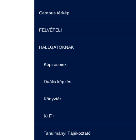
Campus térkép
Videók
FELVÉTELI
Álláshirdetések
HALLGATÓKNAK
Pontozási rendszer szabályai
Felvetteknek
Képzéseink
Képzéseink
Duális képzés
Duális képzés
Könyvtár
Átjelentkezés
K+F+I
Gyakori Kérdések
Tanulmányi Tájékoztató