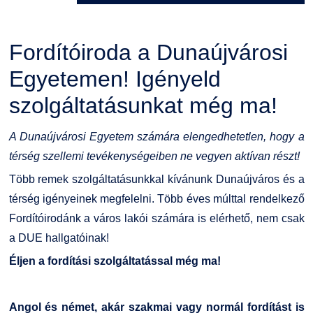
Kérvények
Szervezeti ábra
Galéria
Fordítóiroda a Dunaújvárosi
Felnőttképzés
Érdekvédelmi testületek
Díjak, elismerések
Egyetemen! Igényeld
Origó nyelvvizsga
Kapcsolat
szolgáltatásunkat még ma!
HASIT
Telefonkönyv
A Dunaújvárosi Egyetem számára elengedhetetlen, hogy a
térség szellemi tevékenységeiben ne vegyen aktívan részt!
Neptun
Minőségirányítás
Több remek szolgáltatásunkkal kívánunk Dunaújváros és a
térség igényeinek megfelelni. Több éves múlttal rendelkező
Moodle
Intézményi és Tanulmányi Tájékoztató
Fordítóirodánk a város lakói számára is elérhető, nem csak
a DUE hallgatóinak!
K+F+I
Együttműködő partnereink
É
ljen a fordítási szolgáltatással még ma!
Átjelentkezőknek
Angol és német, akár szakmai vagy normál fordítást is