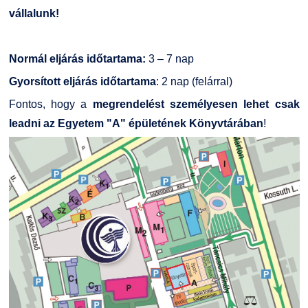
Kapcsolat
vállalunk!
TDK/Tehetségnap
Normál eljárás időtartama:
3 – 7 nap
Gyorsított eljárás időtartama
: 2 nap (felárral)
Online Studium
Fontos, hogy a
megrendelést személyesen lehet csak
Képzési Életpályamodell
leadni az Egyetem "A" épületének Könyvtárában
!
Atomerőművi Képzési Bázis