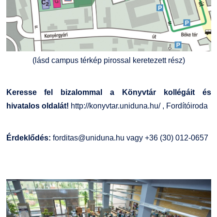
(lásd campus térkép pirossal keretezett rész)
Keresse fel bizalommal a Könyvtár kollégáit és
hivatalos oldalát!
http://konyvtar.uniduna.hu/
,
Fordítóiroda
Érdeklődés:
forditas@uniduna.hu
vagy +36 (30) 012-0657