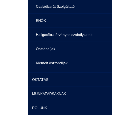
Családbarát Szolgáltató
EHÖK
Hallgatókra érvényes szabályzatok
Ösztöndíjak
Kiemelt ösztöndíjak
Nemzetközi Lehetőségek
OKTATÁS
Szolgáltatások
MUNKATÁRSAKNAK
Képzéseink
Fordítási Szolgáltatások
RÓLUNK
Duális képzés
Képzéseink