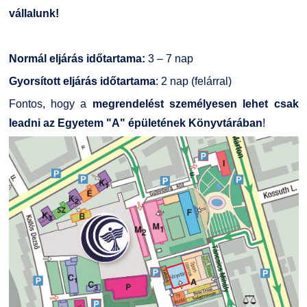
Kapcsolat
vállalunk!
TDK/Tehetségnap
Normál eljárás időtartama:
3 – 7 nap
Gyorsított eljárás időtartama
: 2 nap (felárral)
Online Studium
Fontos, hogy a
megrendelést személyesen lehet csak
Képzési Életpályamodell
leadni az Egyetem "A" épületének Könyvtárában
!
Atomerőművi Képzési Bázis