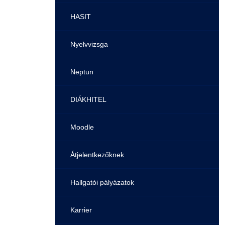
Pályaorientációs tanácsadás
HASIT
MTMI Szakok
Nyelvvizsga
Sportolóként egyetemista
Neptun
DIÁKHITEL
Moodle
Átjelentkezőknek
Hallgatói pályázatok
Karrier