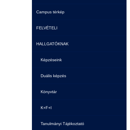
Campus térkép
Videók
FELVÉTELI
Álláshirdetések
HALLGATÓKNAK
Pontozási rendszer szabályai
Felvetteknek
Képzéseink
Képzéseink
Duális képzés
Duális képzés
Könyvtár
Átjelentkezés
K+F+I
Gyakori Kérdések
Tanulmányi Tájékoztató