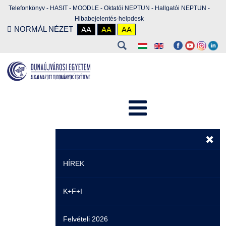
Telefonkönyv
-
HASIT
-
MOODLE
-
Oktatói NEPTUN
-
Hallgatói NEPTUN
-
Hibabejelentés-helpdesk
NORMÁL NÉZET
AA
AA
AA
HÍREK
K+F+I
Hírek
Felvételi 2026
Események