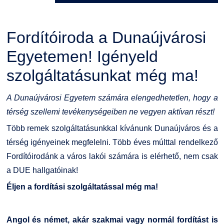
Kérvények
Szervezeti ábra
Galéria
Fordítóiroda a Dunaújvárosi
Felnőttképzés
Érdekvédelmi testületek
Díjak, elismerések
Egyetemen! Igényeld
Origó nyelvvizsga
Kapcsolat
szolgáltatásunkat még ma!
HASIT
Telefonkönyv
A Dunaújvárosi Egyetem számára elengedhetetlen, hogy a
térség szellemi tevékenységeiben ne vegyen aktívan részt!
Neptun
Minőségirányítás
Több remek szolgáltatásunkkal kívánunk Dunaújváros és a
térség igényeinek megfelelni. Több éves múlttal rendelkező
Moodle
Intézményi és Tanulmányi Tájékoztató
Fordítóirodánk a város lakói számára is elérhető, nem csak
a DUE hallgatóinak!
K+F+I
Együttműködő partnereink
É
ljen a fordítási szolgáltatással még ma!
Átjelentkezőknek
Angol és német, akár szakmai vagy normál fordítást is