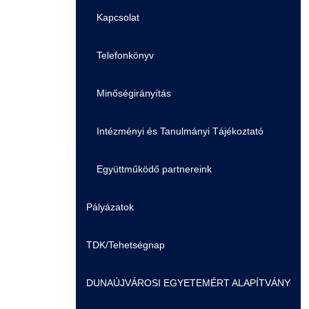
Családbarát Szolgáltató
Origó nyelvvizsga
Kapcsolat
EHÖK
HASIT
Telefonkönyv
Hallgatókra érvényes szabályzatok
Neptun
Minőségirányítás
Ösztöndíjak
Moodle
Intézményi és Tanulmányi Tájékoztató
Kiemelt ösztöndíjak
K+F+I
Együttműködő partnereink
Pályázatok
Nemzetközi Lehetőségek
Átjelentkezőknek
TDK/Tehetségnap
Szolgáltatások
Kapcsolat
DUNAÚJVÁROSI EGYETEMÉRT ALAPÍTVÁNY
Fordítási Szolgáltatások
TDK/Tehetségnap