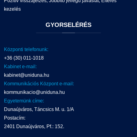
Pozitív visszajelzés, Jobbító jellegű javaslat, Eltérés
kezelés
GYORSELÉRÉS
Központi telefonunk:
+36 (30) 011-1018
Kabinet e-mail:
kabinet@uniduna.hu
Kommunikációs Központ e-mail:
kommunikacio@uniduna.hu
Egyetemünk címe:
Dunaújváros, Táncsics M. u. 1/A
Postacím:
2401 Dunaújváros, Pf.: 152.