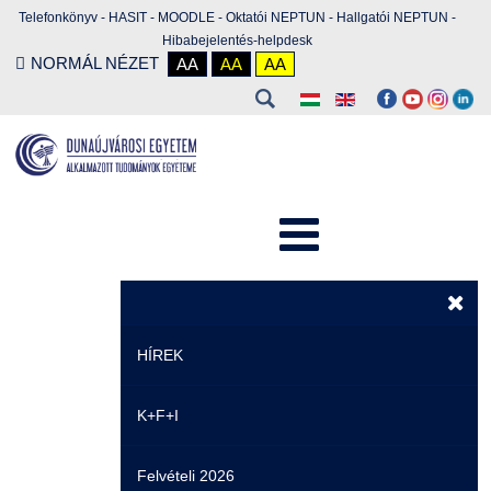
Telefonkönyv
-
HASIT
-
MOODLE
-
Oktatói NEPTUN
-
Hallgatói NEPTUN
-
Hibabejelentés-helpdesk
NORMÁL NÉZET
AA
AA
AA
HÍREK
K+F+I
Hírek
Felvételi 2026
Események