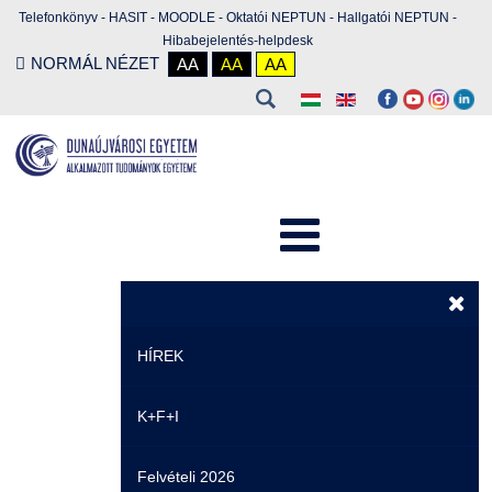
Telefonkönyv
-
HASIT
-
MOODLE
-
Oktatói NEPTUN
-
Hallgatói NEPTUN
-
Hibabejelentés-helpdesk
NORMÁL NÉZET
AA
AA
AA
HÍREK
K+F+I
Hírek
Felvételi 2026
Események