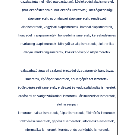
gazdaságtan, elméleti gazdaságtan), közlekedési alapismeretek
(közlekedéstechnika, közlekedés-üzemvitel), mezőgazdasági
alapismeretek, nyomdaipari alapismeretek, rendészeti
alapismeretek, vegyipari alapismeretek, katonai alapismeretek,
honvédelmi alapismeretek, honvédelmi ismeretek, kereskedelmi és
marketing alapismeretek, könnyűipar alapismeretek, elektronika
alapjai, marketingismeretek, közlekedésépítő alapismeretek
választható ágazati szakmai érettségi vizsgatárgyak:
bányászat
ismeretek, építőipar ismeretek, épületgépészet ismeretek,
épületgépészeti ismeretek, erdészet és vadgazdálkodás ismeretek,
erdészeti és vadgazdálkodási ismeretek, élelmiszeripar ismeretek,
élelmiszeripari
ismeretek, faipar ismeretek, faipari ismeretek, földmérés ismeretek,
földmérési ismeretek, gépészet ismeretek, informatika ismeretek,
informatikai ismeretek, kertészet és parképítés ismeretek,