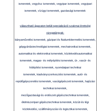
ismeretek, vegyész ismeretek, vegyipar ismeretek, vegyipari
ismeretek, vízügyi ismeretek, gazdasági ismeretek
választható ágazaton belüli specializáció szakmai érettségi
vizsgatárgyak:
bányaművelési ismeretek, gázipari és fluidumkitermelési ismeretek,
gépgyártástechnológiai ismeretek, mechatronikai ismeretek,
automatikai és elektronikai ismeretek, közlekedésautomatikai
ismeretek, magas- és mélyépítési ismeretek, út-, vasút- és
hídépítési ismeretek, nyomdaipari technikai
ismeretek, kiadványszerkesztési ismeretek, autó- és
repülőgépszerelési ismeretek, vasútgépészeti ismeretek, hajózási
technikai ismeretek,
mezőgazdasági és erdészeti gépésztechnikai ismeretek,
élelmiszeripari gépésztechnikai ismeretek, közúti és légi
közlekedési, szállítmányozási és logisztikai ismeretek,