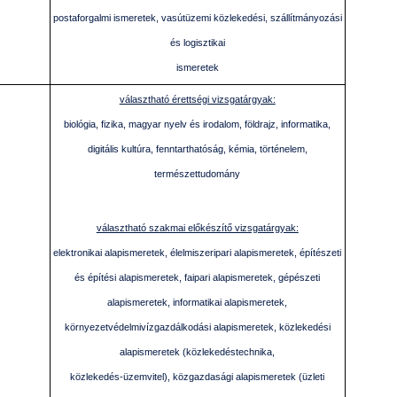
postaforgalmi ismeretek, vasútüzemi közlekedési, szállítmányozási
és logisztikai
ismeretek
választható érettségi vizsgatárgyak:
biológia, fizika, magyar nyelv és irodalom, földrajz, informatika,
digitális kultúra, fenntarthatóság, kémia, történelem,
természettudomány
választható szakmai előkészítő vizsgatárgyak:
elektronikai alapismeretek, élelmiszeripari alapismeretek, építészeti
és építési alapismeretek, faipari alapismeretek, gépészeti
alapismeretek, informatikai alapismeretek,
környezetvédelmivízgazdálkodási alapismeretek, közlekedési
alapismeretek (közlekedéstechnika,
közlekedés-üzemvitel), közgazdasági alapismeretek (üzleti