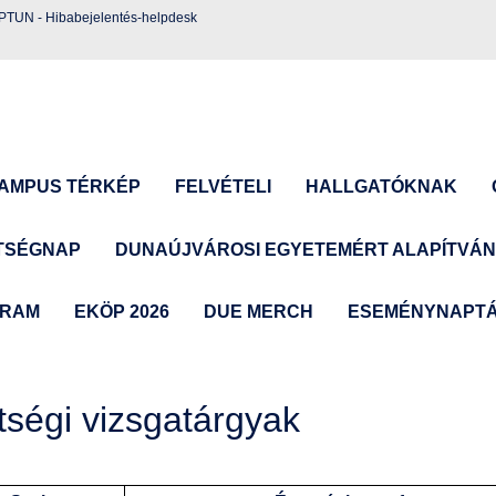
EPTUN
-
Hibabejelentés-helpdesk
AMPUS TÉRKÉP
FELVÉTELI
HALLGATÓKNAK
TSÉGNAP
DUNAÚJVÁROSI EGYETEMÉRT ALAPÍTVÁ
GRAM
EKÖP 2026
DUE MERCH
ESEMÉNYNAPT
tségi vizsgatárgyak