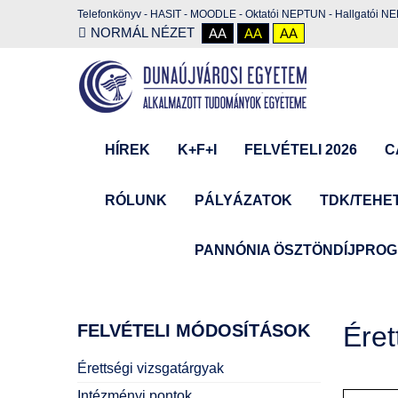
Telefonkönyv
-
HASIT
-
MOODLE
-
Oktatói NEPTUN
-
Hallgatói N
NORMÁL NÉZET
AA
AA
AA
HÍREK
K+F+I
FELVÉTELI 2026
C
RÓLUNK
PÁLYÁZATOK
TDK/TEHE
PANNÓNIA ÖSZTÖNDÍJPRO
FELVÉTELI
MÓDOSÍTÁSOK
Éret
Érettségi vizsgatárgyak
Intézményi pontok