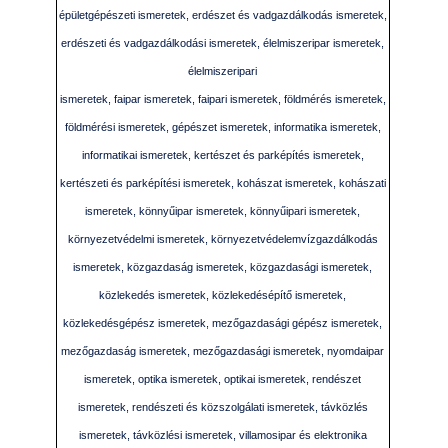
épületgépészeti ismeretek, erdészet és vadgazdálkodás ismeretek,
erdészeti és vadgazdálkodási ismeretek, élelmiszeripar ismeretek,
élelmiszeripari
ismeretek, faipar ismeretek, faipari ismeretek, földmérés ismeretek,
földmérési ismeretek, gépészet ismeretek, informatika ismeretek,
informatikai ismeretek, kertészet és parképítés ismeretek,
kertészeti és parképítési ismeretek, kohászat ismeretek, kohászati
ismeretek, könnyűipar ismeretek, könnyűipari ismeretek,
környezetvédelmi ismeretek, környezetvédelemvízgazdálkodás
ismeretek, közgazdaság ismeretek, közgazdasági ismeretek,
közlekedés ismeretek, közlekedésépítő ismeretek,
közlekedésgépész ismeretek, mezőgazdasági gépész ismeretek,
mezőgazdaság ismeretek, mezőgazdasági ismeretek, nyomdaipar
ismeretek, optika ismeretek, optikai ismeretek, rendészet
ismeretek, rendészeti és közszolgálati ismeretek, távközlés
ismeretek, távközlési ismeretek, villamosipar és elektronika