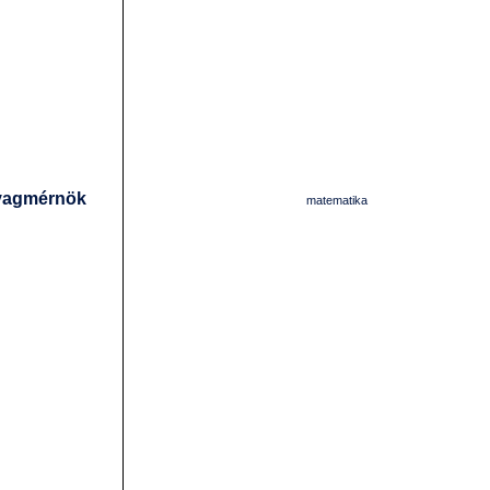
yagmérnök
matematika