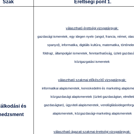
Szak
Érettségi pont 1.
választható érettségi vizsgatárgyak:
gazdasági ismeretek, egy idegen nyelv (angol, francia, német, olas
spanyol), informatika, digitális kultúra, matematika, történel
földrajz, állampolgári ismeretek, fenntarthatóság, üzleti gazdas
közigazgatási ismeretek
választható szakmai előkészítő vizsgatárgyak:
informatikai alapismeretek, kereskedelmi és marketing alapisme
közgazdasági alapismeretek (üzleti gazdaságtan, elméleti
gazdaságtan), ügyviteli alapismeretek, vendéglátásidegenfor
álkodási és
alapismeretek, közgazdasági-marketing alapismeretek
nedzsment
választható ágazati szakmai érettségi vizsgatárgyak: