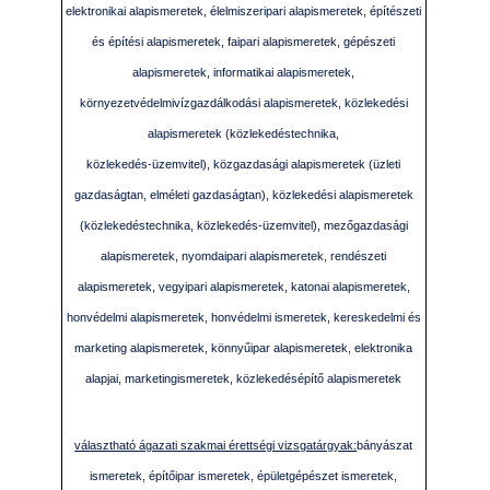
elektronikai alapismeretek, élelmiszeripari alapismeretek, építészeti
és építési alapismeretek, faipari alapismeretek, gépészeti
alapismeretek, informatikai alapismeretek,
környezetvédelmivízgazdálkodási alapismeretek, közlekedési
alapismeretek (közlekedéstechnika,
közlekedés-üzemvitel), közgazdasági alapismeretek (üzleti
gazdaságtan, elméleti gazdaságtan), közlekedési alapismeretek
(közlekedéstechnika, közlekedés-üzemvitel), mezőgazdasági
alapismeretek, nyomdaipari alapismeretek, rendészeti
alapismeretek, vegyipari alapismeretek, katonai alapismeretek,
honvédelmi alapismeretek, honvédelmi ismeretek, kereskedelmi és
marketing alapismeretek, könnyűipar alapismeretek, elektronika
alapjai, marketingismeretek, közlekedésépítő alapismeretek
választható ágazati szakmai érettségi vizsgatárgyak:
bányászat
ismeretek, építőipar ismeretek, épületgépészet ismeretek,