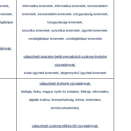
eretek,
informatika ismeretek, informatikai ismeretek, kereskedelem
smeretek,
ismeretek, kereskedelmi ismeretek, közgazdaság ismeretek,
églátóipar
közgazdasági ismeretek,
turisztika ismeretek, turisztikai ismeretek, ügyvitel ismeretek,
vendéglátóipar ismeretek, vendéglátóipari ismeretek
atárgyak:
k
választható ágazaton belüli specializáció szakmai érettségi
vizsgatárgyak:
irodai ügyviteli ismeretek, idegennyelvű ügyviteli ismeretek
választható érettségi vizsgatárgyak:
biológia, fizika, magyar nyelv és irodalom, földrajz, informatika,
digitális kultúra, fenntarthatóság, kémia, történelem,
természettudomány
választható szakmai előkészítő vizsgatárgyak: