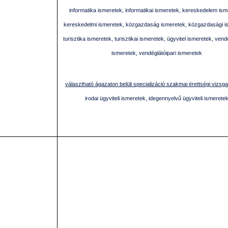
informatika ismeretek, informatikai ismeretek, kereskedelem ism
kereskedelmi ismeretek, közgazdaság ismeretek, közgazdasági i
turisztika ismeretek, turisztikai ismeretek, ügyvitel ismeretek, vend
ismeretek, vendéglátóipari ismeretek
választható ágazaton belüli specializáció szakmai érettségi vizsg
irodai ügyviteli ismeretek, idegennyelvű ügyviteli ismerete