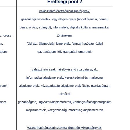
Érettségi pont 2.
választható érettségi vizsgatárgyak:
gazdasági ismeretek, egy idegen nyelv (angol, francia, német,
olasz, orosz, spanyol), informatika, digitális kultúra, matematika,
z, orosz,
történelem,
em,
földrajz, állampolgári ismeretek, fenntarthatóság, üzleti
ágtan,
gazdaságtan, közigazgatási ismeretek
választható szakmai előkészítő vizsgatárgyak:
informatikai alapismeretek, kereskedelmi és marketing
retek,
alapismeretek, közgazdasági alapismeretek (üzleti gazdaságtan,
elméleti
galom
gazdaságtan), ügyviteli alapismeretek, vendéglátásidegenforgalom
alapismeretek, közgazdasági-marketing alapismeretek
választható ágazati szakmai érettségi vizsgatárgyak: