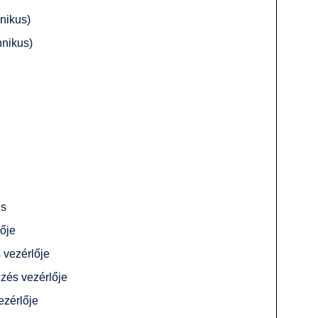
nikus)
hnikus)
us
ője
 vezérlője
zés vezérlője
ezérlője