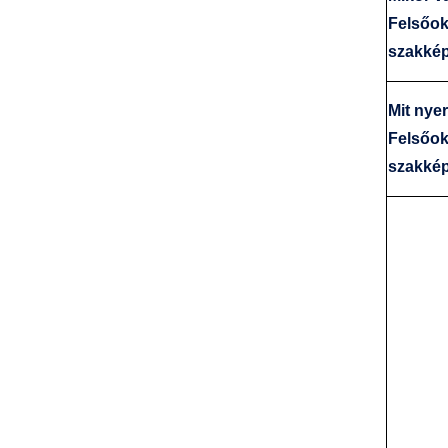
Felsőok
szakké
Mit nye
Felsőok
szakké