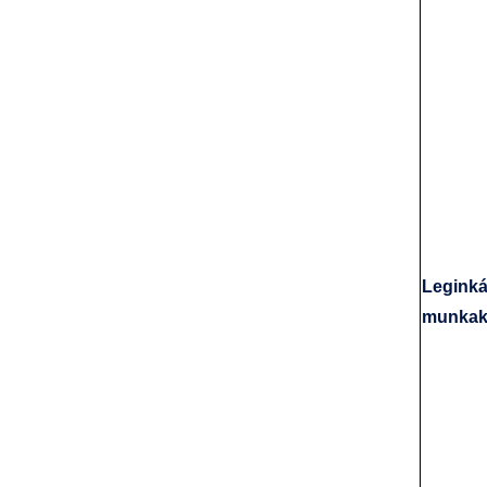
Leginká
munkak