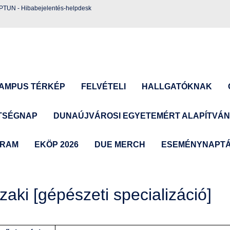
EPTUN
-
Hibabejelentés-helpdesk
AMPUS TÉRKÉP
FELVÉTELI
HALLGATÓKNAK
TSÉGNAP
DUNAÚJVÁROSI EGYETEMÉRT ALAPÍTVÁ
GRAM
EKÖP 2026
DUE MERCH
ESEMÉNYNAPT
aki [gépészeti specializáció]