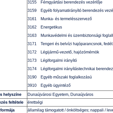
3155 Fémgyártási berendezés vezérlője
3159 Egyéb folyamatirányító berendezés vezé
3161 Munka- és termelésszervező
3162 Energetikus
3163 Munkavédelmi és üzembiztonsági foglal
3171 Tengeri és belvízi hajóparancsnok, fedélze
3172 Légijármű-vezető, hajózómérnök
3173 Légiforgalmi irányító
3174 Légiforgalmi irányítástechnikai berende
3190 Egyéb műszaki foglalkozású
3910 Egyéb ügyintéző
s helyszíne
Dunaújvárosi Egyetem, Dunaújváros
zés feltétele
érettségi
formája
államilag támogatott / önköltséges; nappali / le