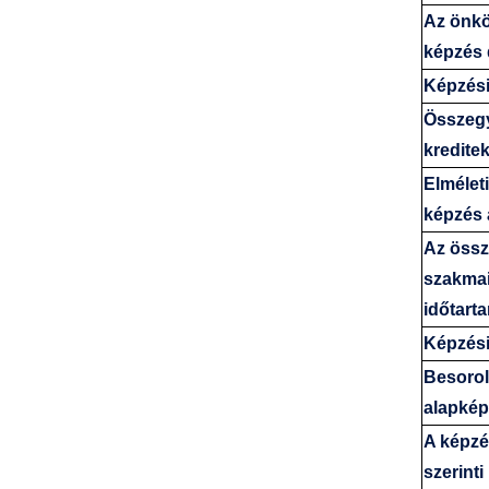
Az önkö
képzés 
Képzési
Összeg
kredite
Elméleti
képzés 
Az öss
szakmai
időtart
Képzési
Besorol
alapkép
A képzés
szerinti