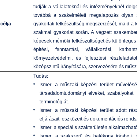
tudják a vállalatoknál és intézményeknél dol
továbbá a szakelméleti megalapozás olyan s
célja
gyakorlati felkészültség megszerzését, majd a 
szakmai gyakorlat során. A végzett szakemb
képesek mérnöki felkészültséget és különleges e
építési, fenntartási, vállalkozási, karbanta
környezetvédelmi, és fejlesztési részfelada
középszintű irányítására, szervezésére és műsza
Tudás:
Ismeri a műszaki képzési terület művelésé
társadalomtudományi elveket, szabályokat,
terminológiát.
Ismeri a műszaki képzési terület adott ré
eljárásait, eszközeit és dokumentációs rends
Ismeri a speciális szakterületén alkalmazhat
Ismeri a szakszerű és hatékony írásbeli, 