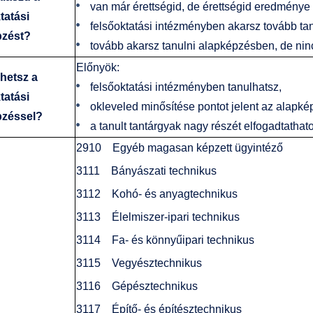
van már érettségid, de érettségid eredménye
tatási
felsőoktatási intézményben akarsz tovább tanu
pzést?
tovább akarsz tanulni alapképzésben, de ni
Előnyök:
rhetsz a
felsőoktatási intézményben tanulhatsz,
tatási
okleveled minősítése pontot jelent az alapkép
pzéssel?
a tanult tantárgyak nagy részét elfogadtatha
2910 Egyéb magasan képzett ügyintéző
3111 Bányászati technikus
3112 Kohó- és anyagtechnikus
3113 Élelmiszer-ipari technikus
3114 Fa- és könnyűipari technikus
3115 Vegyésztechnikus
3116 Gépésztechnikus
3117 Építő- és építésztechnikus