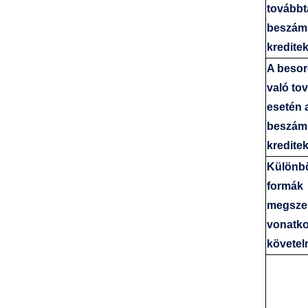
továbbt
beszám
kredite
A besor
való to
esetén 
beszám
kredite
Különbö
formák
megsze
vonatk
követe