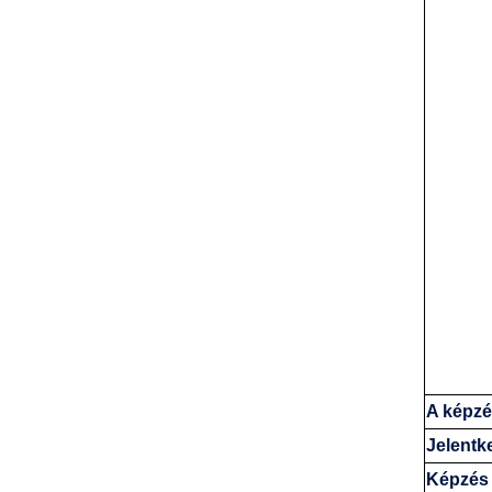
A képzé
Jelentke
Képzés 