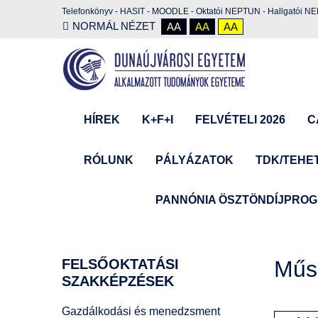
Telefonkönyv
-
HASIT
-
MOODLE
-
Oktatói NEPTUN
-
Hallgatói N
NORMÁL NÉZET
AA
AA
AA
HÍREK
K+F+I
FELVÉTELI 2026
C
RÓLUNK
PÁLYÁZATOK
TDK/TEHE
PANNÓNIA ÖSZTÖNDÍJPRO
FELSŐOKTATÁSI
Műsz
SZAKKÉPZÉSEK
Gazdálkodási és menedzsment