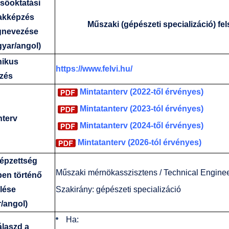
lsőoktatási
akképzés
Műszaki (gépészeti specializáció) fe
nevezése
yar/angol)
nikus
https://www.felvi.hu/
ezés
Mintatanterv (2022-től érvényes)
Mintatanterv (2023-tól érvényes)
nterv
Mintatanterv (2024-től érvényes)
Mintatanterv (2026-tól érvényes)
épzettség
Műszaki mérnökasszisztens / Technical Enginee
ben történő
lése
Szakirány: gépészeti specializáció
/angol)
Ha:
álaszd a