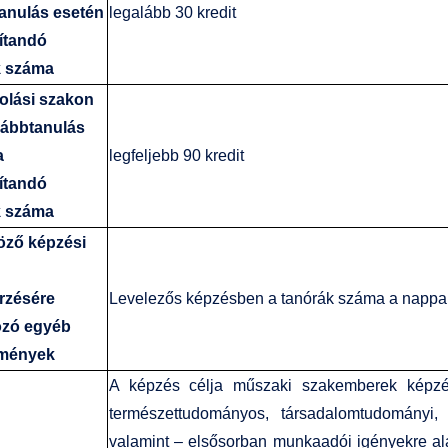
anulás esetén
legalább 30 kredit
ítandó
k száma
olási szakon
vábbtanulás
a
legfeljebb 90 kredit
ítandó
k száma
ző képzési
rzésére
Levelezős képzésben a tanórák száma a nappa
ozó egyéb
lmények
A képzés célja műszaki szakemberek képzés
természettudományos, társadalomtudományi, 
valamint – elsősorban munkaadói igényekre ala