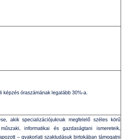
li képzés óraszámának legalább 30%-a.
e, akik specializációjuknak megfelelő széles körű
műszaki, informatikai és gazdaságtani ismereteik,
pozott – gyakorlati szaktudásuk birtokában támogatni