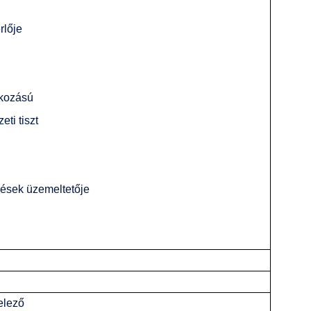
rlője
kozású
ti tiszt
zések üzemeltetője
velező