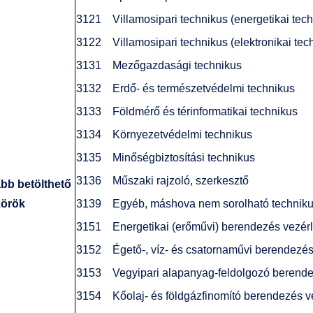
3121 Villamosipari technikus (energetikai tech
3122 Villamosipari technikus (elektronikai tec
3131 Mezőgazdasági technikus
3132 Erdő- és természetvédelmi technikus
3133 Földmérő és térinformatikai technikus
3134 Környezetvédelmi technikus
3135 Minőségbiztosítási technikus
3136 Műszaki rajzoló, szerkesztő
bb betölthető
örök
3139 Egyéb, máshova nem sorolható technik
3151 Energetikai (erőművi) berendezés vezérl
3152 Égető-, víz- és csatornaművi berendezés
3153 Vegyipari alapanyag-feldolgozó berende
3154 Kőolaj- és földgázfinomító berendezés v