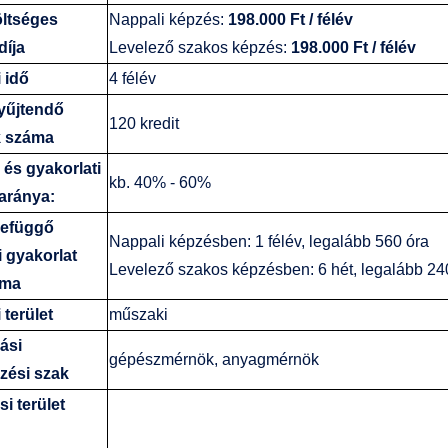
ltséges
Nappali képzés:
198.000 Ft / félév
díja
Levelező szakos képzés:
198.000 Ft / félév
 idő
4 félév
yűjtendő
120 kredit
k száma
 és gyakorlati
kb. 40% - 60%
aránya:
zefüggő
Nappali képzésben: 1 félév, legalább 560 óra
 gyakorlat
Levelező szakos képzésben: 6 hét, legalább 240
ama
 terület
műszaki
ási
gépészmérnök, anyagmérnök
zési szak
i terület