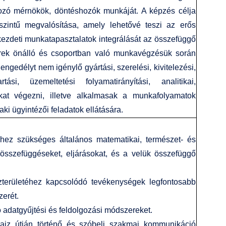
gozó mérnökök, döntéshozók munkáját. A képzés célja
zintű megvalósítása, amely lehetővé teszi az erős
kezdeti munkatapasztalatok integrálását az összefüggő
erek önálló és csoportban való munkavégzésük során
ngedélyt nem igénylő gyártási, szerelési, kivitelezési,
rtási, üzemeltetési folyamatirányítási, analitikai,
tokat végezni, illetve alkalmasak a munkafolyamatok
ki ügyintézői feladatok ellátására.
hez szükséges általános matematikai, természet- és
 összefüggéseket, eljárásokat, és a velük összefüggő
szterületéhez kapcsolódó tevékenységek legfontosabb
zerét.
ó adatgyűjtési és feldolgozási módszereket.
rajz útján történő és szóbeli szakmai kommunikáció