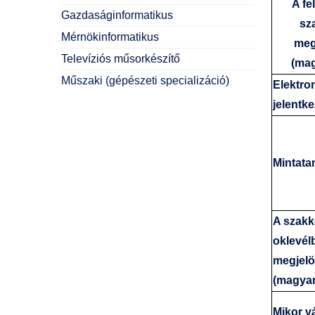
A fe
Gazdaságinformatikus
sz
Mérnökinformatikus
meg
Televíziós műsorkészítő
(mag
Műszaki (gépészeti specializáció)
Elektro
jelentk
Mintata
A szakk
oklevél
megjelö
(magyar
Mikor v