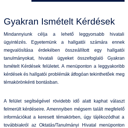
Kérvények
Szervezeti ábra
Galéria
Gyakran Ismételt Kérdések
Felnőttképzés
Érdekvédelmi testületek
Díjak, elismerések
Mindannyiunk célja a lehető leggyorsabb hivatali
Origó nyelvvizsga
Kapcsolat
ügyintézés. Egyetemünk a hallgatói számára ennek
megvalósítása érdekében összeállított egy hallgatói
HASIT
Telefonkönyv
tanulmányokat, hivatali ügyeket összefoglaló Gyakran
Ismételt Kérdések felületet. A menüponton a leggyakoribb
Neptun
Minőségirányítás
kérdések és hallgatói problémák átfogóan tekinthetőek meg
témakörönkénti bontásban.
Moodle
Intézményi és Tanulmányi Tájékoztató
K+F+I
Együttműködő partnereink
A felület segítségével rövidebb idő alatt kaphat választ
felmerült kérdéseire. Amennyiben mégsem talált megfelelő
Átjelentkezőknek
információkat a keresett témakörben, úgy tájékozódhat a
továbbiakról az Oktatás/Tanulmányi Hivatal menüponton