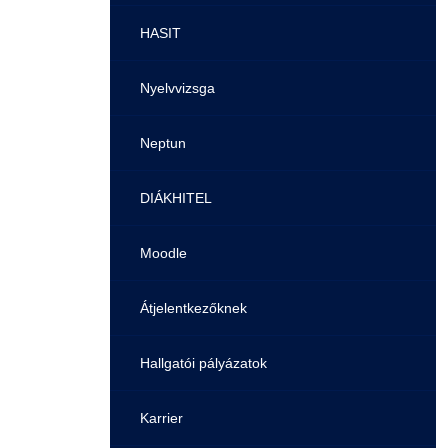
Pályaorientációs tanácsadás
HASIT
MTMI Szakok
Nyelvvizsga
Sportolóként egyetemista
Neptun
DIÁKHITEL
Moodle
Átjelentkezőknek
Hallgatói pályázatok
Karrier