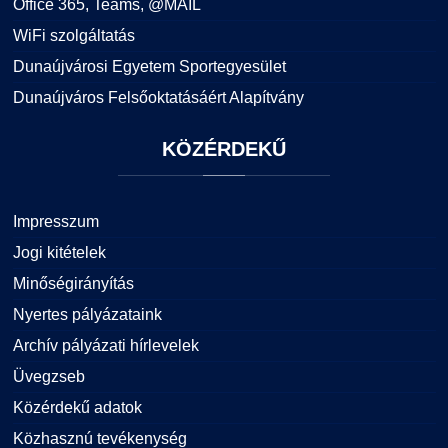
Office 365, Teams, @MAIL
WiFi szolgáltatás
Dunaújvárosi Egyetem Sportegyesület
Dunaújváros Felsőoktatásáért Alapítvány
KÖZÉRDEKŰ
Impresszum
Jogi kitételek
Minőségirányítás
Nyertes pályázataink
Archív pályázati hírlevelek
Üvegzseb
Közérdekű adatok
Közhasznú tevékenység