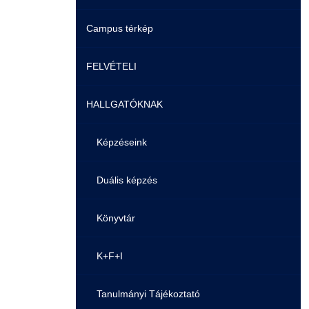
Campus térkép
Videók
FELVÉTELI
Álláshirdetések
HALLGATÓKNAK
Pontozási rendszer szabályai
Felvetteknek
Képzéseink
Képzéseink
Duális képzés
Duális képzés
Könyvtár
Átjelentkezés
K+F+I
Gyakori Kérdések
Tanulmányi Tájékoztató