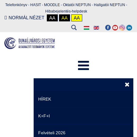
Telefonkönyv
-
HASIT
-
MOODLE
-
Oktatói NEPTUN
-
Hallgatói NEPTUN
-
Hibabejelentés-helpdesk
NORMÁL NÉZET
AA
AA
AA
HÍREK
K+F+I
Hírek
Felvételi 2026
Események