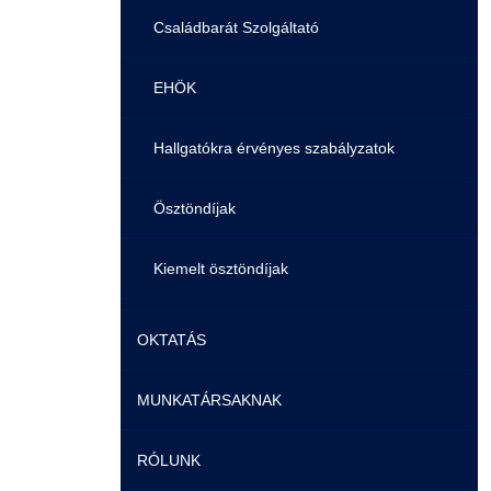
Családbarát Szolgáltató
EHÖK
Hallgatókra érvényes szabályzatok
Ösztöndíjak
Kiemelt ösztöndíjak
Nemzetközi Lehetőségek
OKTATÁS
Szolgáltatások
MUNKATÁRSAKNAK
Képzéseink
Fordítási Szolgáltatások
RÓLUNK
Duális képzés
Képzéseink