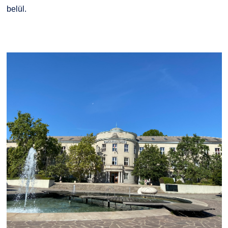
Kapcsolat
belül.
TDK/Tehetségnap
Online Studium
Képzési Életpályamodell
Atomerőművi Képzési Bázis