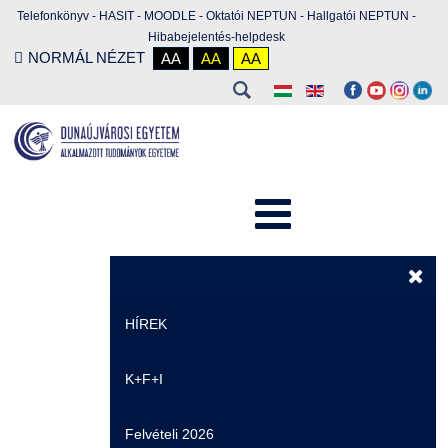
Telefonkönyv
-
HASIT
-
MOODLE
-
Oktatói NEPTUN
-
Hallgatói NEPTUN
-
Hibabejelentés-helpdesk
NORMÁL NÉZET
AA
AA
AA
HÍREK
K+F+I
Hírek
Felvételi 2026
Események