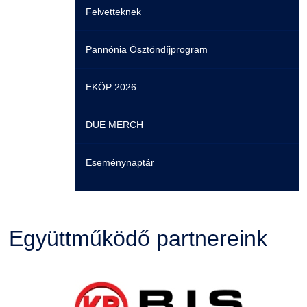
Felvetteknek
GY.I.K.
Online Studium
Pannónia Ösztöndíjprogram
DUE Hallgatói laptop használati segédlet
Képzési Életpályamodell
EKÖP 2026
Kerpely Antal Szakkollégium KASZK
Atomerőművi Képzési Bázis
DUE MERCH
Eseménynaptár
Együttműködő partnereink