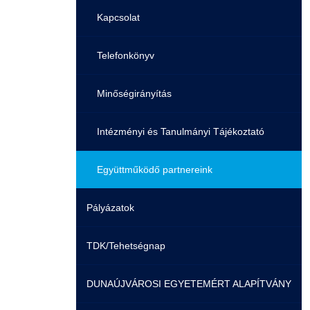
Családbarát Szolgáltató
Origó nyelvvizsga
Kapcsolat
EHÖK
HASIT
Telefonkönyv
Hallgatókra érvényes szabályzatok
Neptun
Minőségirányítás
Ösztöndíjak
Moodle
Intézményi és Tanulmányi Tájékoztató
Kiemelt ösztöndíjak
K+F+I
Együttműködő partnereink
Pályázatok
Nemzetközi Lehetőségek
Átjelentkezőknek
TDK/Tehetségnap
Szolgáltatások
Kapcsolat
DUNAÚJVÁROSI EGYETEMÉRT ALAPÍTVÁNY
Fordítási Szolgáltatások
TDK/Tehetségnap