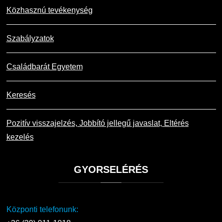
Közhasznú tevékenység
Szabályzatok
Családbarát Egyetem
Keresés
Pozitív visszajelzés, Jobbító jellegű javaslat, Eltérés
kezelés
GYORSELÉRÉS
Központi telefonunk: