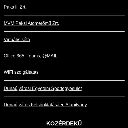
Paks II. Zrt.
MVM Paksi Atomerőmű Zrt.
Virtuális séta
Office 365, Teams, @MAIL
WiFi szolgáltatás
Dunaújvárosi Egyetem Sportegyesület
Dunaújváros Felsőoktatásáért Alapítvány
KÖZÉRDEKŰ