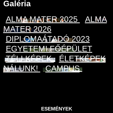
Galéria
ALMA MATER 2025
ALMA
MATER 2026
DIPLOMAÁTADÓ 2023
EGYETEMI FŐÉPÜLET
TÉLI KÉPEK
ÉLETKÉPEK
NÁLUNK!
CAMPUS
ESEMÉNYEK