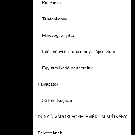
Családbarát Szolgáltató
Origó nyelvvizsga
Kapcsolat
EHÖK
HASIT
Telefonkönyv
Hallgatókra érvényes szabályzatok
Neptun
Minőségirányítás
Ösztöndíjak
Moodle
Intézményi és Tanulmányi Tájékoztató
Kiemelt ösztöndíjak
K+F+I
Együttműködő partnereink
Pályázatok
Nemzetközi Lehetőségek
Átjelentkezőknek
TDK/Tehetségnap
Szolgáltatások
Kapcsolat
DUNAÚJVÁROSI EGYETEMÉRT ALAPÍTVÁNY
Fordítási Szolgáltatások
TDK/Tehetségnap
Felvetteknek
GY.I.K.
Online Studium