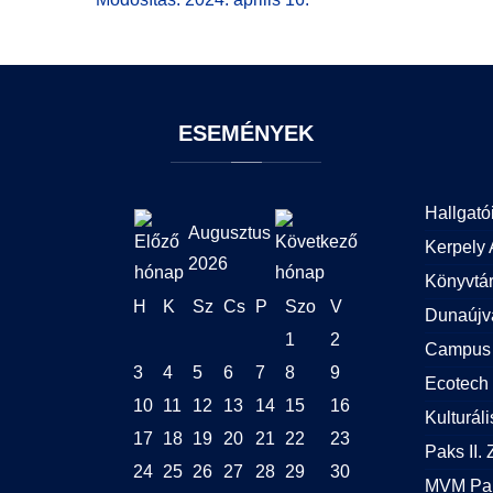
ESEMÉNYEK
Hallgató
Augusztus
Kerpely 
2026
Könyvtá
H
K
Sz
Cs
P
Szo
V
Dunaújv
1
2
Campus 
3
4
5
6
7
8
9
Ecotech 
10
11
12
13
14
15
16
Kulturál
17
18
19
20
21
22
23
Paks II. Z
24
25
26
27
28
29
30
MVM Pak