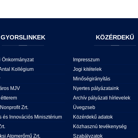
GYORSLINKEK
KÖZÉRDEKŰ
i Önkormányzat
Impresszum
Antal Kollégium
Jogi kitételek
r
Minőségirányítás
áros MJV
Nyertes pályázataink
étterem
Archív pályázati hírlevelek
Nonprofit Zrt.
Üvegzseb
is és Innovációs Minisztérium
Közérdekű adatok
rt.
Közhasznú tevékenység
si Atomerőmű Zrt.
Szabályzatok