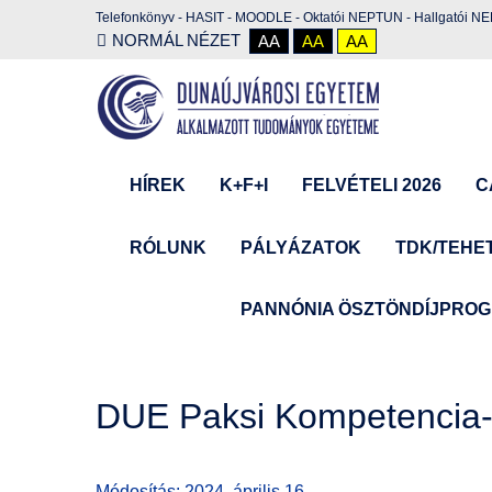
Telefonkönyv
-
HASIT
-
MOODLE
-
Oktatói NEPTUN
-
Hallgatói N
NORMÁL NÉZET
AA
AA
AA
HÍREK
K+F+I
FELVÉTELI 2026
C
RÓLUNK
PÁLYÁZATOK
TDK/TEHE
PANNÓNIA ÖSZTÖNDÍJPRO
DUE Paksi Kompetencia-
Módosítás: 2024. április 16.