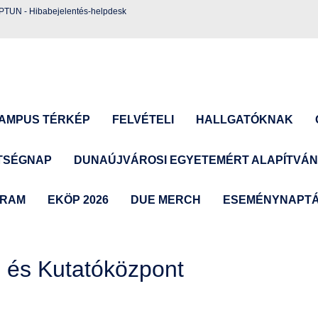
EPTUN
-
Hibabejelentés-helpdesk
AMPUS TÉRKÉP
FELVÉTELI
HALLGATÓKNAK
TSÉGNAP
DUNAÚJVÁROSI EGYETEMÉRT ALAPÍTVÁ
GRAM
EKÖP 2026
DUE MERCH
ESEMÉNYNAPT
 és Kutatóközpont