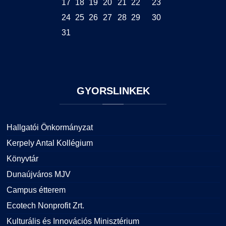
17
18
19
20
21
22
23
24
25
26
27
28
29
30
31
GYORSLINKEK
Hallgatói Önkormányzat
Kerpely Antal Kollégium
Könyvtár
Dunaújváros MJV
Campus étterem
Ecotech Nonprofit Zrt.
Kulturális és Innovációs Minisztérium