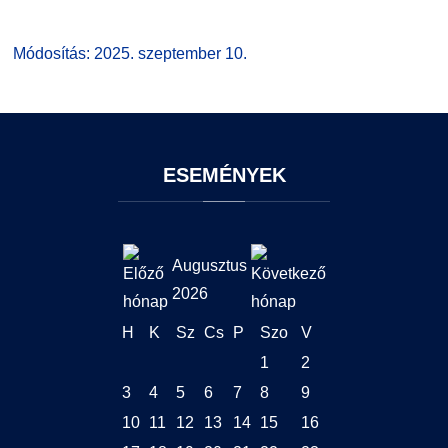
GY.I.K.
Online Studium
Módosítás: 2025. szeptember 10.
DUE Hallgatói laptop használati segédlet
Képzési Életpályamodell
Kerpely Antal Szakkollégium KASZK
Atomerőművi Képzési Bázis
ESEMÉNYEK
Augusztus
2026
H
K
Sz
Cs
P
Szo
V
1
2
3
4
5
6
7
8
9
10
11
12
13
14
15
16