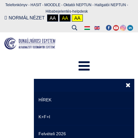
Telefonkönyv
-
HASIT
-
MOODLE
-
Oktatói NEPTUN
-
Hallgatói NEPTUN
-
Hibabejelentés-helpdesk
NORMÁL NÉZET
AA
AA
AA
HÍREK
K+F+I
Hírek
Felvételi 2026
Események