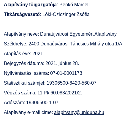
Alapítvány főigazgatója:
Benkó Marcell
Családbarát Szolgáltató
Origó nyelvvizsga
Kapcsolat
Titkárságvezető:
Lóki-Cziczinger Zsófia
EHÖK
HASIT
Telefonkönyv
Alapítvány neve: Dunaújvárosi Egyetemért Alapítvány
Hallgatókra érvényes szabályzatok
Neptun
Minőségirányítás
Székhelye: 2400 Dunaújváros, Táncsics Mihály utca 1/A
Alapítás éve: 2021
Ösztöndíjak
Moodle
Intézményi és Tanulmányi Tájékoztató
Bejegyzés dátuma: 2021. június 28.
Kiemelt ösztöndíjak
K+F+I
Együttműködő partnereink
Nyilvántartási száma: 07-01-0001173
Statisztikai számjel: 19306500-6420-560-07
Nemzetközi Lehetőségek
Átjelentkezőknek
Végzés száma: 11.Pk.60.083/2021/2.
Adószám: 19306500-1-07
Szolgáltatások
Kapcsolat
Alapítvány e-mail címe:
alapitvany@uniduna.hu
Fordítási Szolgáltatások
TDK/Tehetségnap