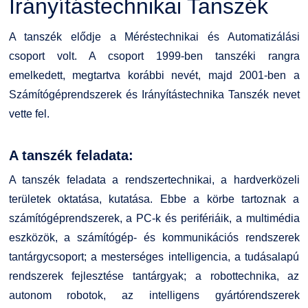
Irányítástechnikai Tanszék
Családbarát Szolgáltató
Origó nyelvvizsga
Kapcsolat
A tanszék elődje a Méréstechnikai és Automatizálási
EHÖK
HASIT
Telefonkönyv
csoport volt. A csoport 1999-ben tanszéki rangra
emelkedett, megtartva korábbi nevét, majd 2001-ben a
Hallgatókra érvényes szabályzatok
Neptun
Minőségirányítás
Számítógéprendszerek és Irányítástechnika Tanszék nevet
vette fel.
Ösztöndíjak
Moodle
Intézményi és Tanulmányi Tájékoztató
A tanszék feladata:
Kiemelt ösztöndíjak
K+F+I
Együttműködő partnereink
A tanszék feladata a rendszertechnikai, a hardverközeli
területek oktatása, kutatása. Ebbe a körbe tartoznak a
Nemzetközi Lehetőségek
Átjelentkezőknek
számítógéprendszerek, a PC-k és perifériáik, a multimédia
eszközök, a számítógép- és kommunikációs rendszerek
Szolgáltatások
Kapcsolat
tantárgycsoport; a mesterséges intelligencia, a tudásalapú
rendszerek fejlesztése tantárgyak; a robottechnika, az
Fordítási Szolgáltatások
TDK/Tehetségnap
autonom robotok, az intelligens gyártórendszerek