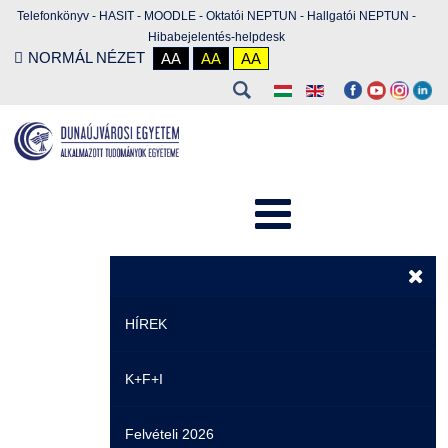
Telefonkönyv
-
HASIT
-
MOODLE
-
Oktatói NEPTUN
-
Hallgatói NEPTUN
-
Hibabejelentés-helpdesk
NORMÁL NÉZET
AA
AA
AA
HÍREK
K+F+I
Hírek
Felvételi 2026
Események