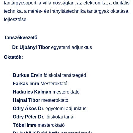
tantárgycsoport; a villamosságtan, az elektronika, a digitális
GY.I.K.
Online Studium
technika, a mérés- és irányítástechnika tantárgyak oktatása,
fejlesztése.
DUE Hallgatói laptop használati segédlet
Képzési Életpályamodell
Tanszékvezető
Kerpely Antal Szakkollégium KASZK
Atomerőművi Képzési Bázis
Dr. Ujbányi Tibor
egyetemi adjunktus
Oktatók:
Burkus Ervin
főiskolai tanársegéd
Farkas Imre
Mesteroktató
Hadarics Kálmán
mesteroktató
Hajnal Tibor
mesteroktató
Odry Ákos Dr.
egyetemi adjunktus
Odry Péter Dr.
főiskolai tanár
Tóbel Imre
mesteroktató