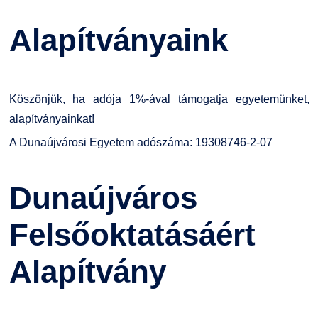
Családbarát Szolgáltató
Origó nyelvvizsga
Kapcsolat
Alapítványaink
EHÖK
HASIT
Telefonkönyv
Hallgatókra érvényes szabályzatok
Neptun
Minőségirányítás
Köszönjük, ha adója 1%-ával támogatja egyetemünket,
alapítványainkat!
Ösztöndíjak
Moodle
Intézményi és Tanulmányi Tájékoztató
A Dunaújvárosi Egyetem adószáma: 19308746-2-07
Kiemelt ösztöndíjak
K+F+I
Együttműködő partnereink
Dunaújváros
Nemzetközi Lehetőségek
Átjelentkezőknek
Felsőoktatásáért
Szolgáltatások
Kapcsolat
Alapítvány
Fordítási Szolgáltatások
TDK/Tehetségnap