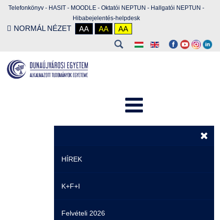
Telefonkönyv
-
HASIT
-
MOODLE
-
Oktatói NEPTUN
-
Hallgatói NEPTUN
-
Hibabejelentés-helpdesk
NORMÁL NÉZET
AA
AA
AA
HÍREK
K+F+I
Hírek
Felvételi 2026
Események