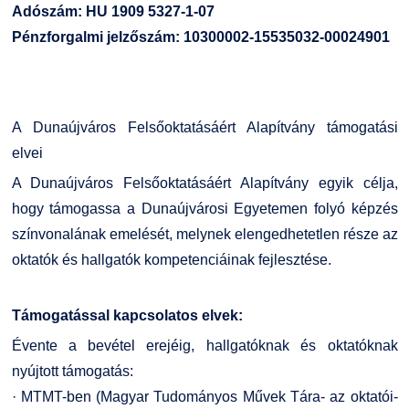
Adószám: HU 1909 5327-1-07
GY.I.K.
Online Studium
Pénzforgalmi jelzőszám: 10300002-15535032-00024901
DUE Hallgatói laptop használati segédlet
Képzési Életpályamodell
Kerpely Antal Szakkollégium KASZK
Atomerőművi Képzési Bázis
A Dunaújváros Felsőoktatásáért Alapítvány támogatási
elvei
A Dunaújváros Felsőoktatásáért Alapítvány egyik célja,
hogy támogassa a Dunaújvárosi Egyetemen folyó képzés
színvonalának emelését, melynek elengedhetetlen része az
oktatók és hallgatók kompetenciáinak fejlesztése.
Támogatással kapcsolatos elvek:
Évente a bevétel erejéig, hallgatóknak és oktatóknak
nyújtott támogatás:
· MTMT-ben (Magyar Tudományos Művek Tára- az oktatói-