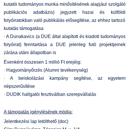
kutatói tudományos munka minősítésének alapjául szolgáló
publikációs adatbázis) jegyzett hazai és külföldi
folyóiratokban való publikálás elősegítése, az ehhez tartozó
kutatás támogatása
· A Dunakavics (a DUE által alapított és kiadott tudományos
folyóirat) fenntartása a DUE jelenleg futó projektjeinek
zárása utáni állapotban is
Évenként összesen 1 millió Ft erejéig:
· Hagyományőrzés (Alumni tevékenység)
· A beiskolázási kampány segítése, az egyetem
népszerűsítése
· DUDIK hallgatói fesztiválban szerepvállalás
A támogatás igénylésének módja:
Jelentkezési lap letölthető (doc)