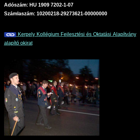
Adószám: HU 1909 7202-1-07
Számlaszám: 10200218-29273621-00000000
Kerpely Kollégium Fejlesztési és Oktatási Alapítvány
alapító okirat