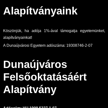
Családbarát Szolgáltató
Origó nyelvvizsga
Kapcsolat
Alapítványaink
EHÖK
HASIT
Telefonkönyv
Hallgatókra érvényes szabályzatok
Neptun
Minőségirányítás
Köszönjük, ha adója 1%-ával támogatja egyetemünket,
alapítványainkat!
Ösztöndíjak
Moodle
Intézményi és Tanulmányi Tájékoztató
A Dunaújvárosi Egyetem adószáma: 19308746-2-07
Kiemelt ösztöndíjak
K+F+I
Együttműködő partnereink
Dunaújváros
Nemzetközi Lehetőségek
Átjelentkezőknek
Felsőoktatásáért
Szolgáltatások
Kapcsolat
Alapítvány
Fordítási Szolgáltatások
TDK/Tehetségnap
GY.I.K.
Online Studium