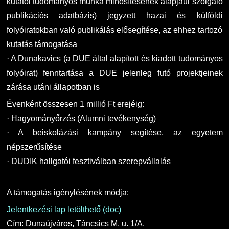
kutatói tudományos munka minősítésének alapjául szolgáló
publikációs adatbázis) jegyzett hazai és külföldi
folyóiratokban való publikálás elősegítése, az ehhez tartozó
kutatás támogatása
· A Dunakavics (a DUE által alapított és kiadott tudományos
folyóirat) fenntartása a DUE jelenleg futó projektjeinek
zárása utáni állapotban is
Évenként összesen 1 millió Ft erejéig:
· Hagyományőrzés (Alumni tevékenység)
· A beiskolázási kampány segítése, az egyetem
népszerűsítése
· DUDIK hallgatói fesztiválban szerepvállalás
A támogatás igénylésének módja:
Jelentkezési lap letölthető (doc)
Cím: Dunaújváros, Táncsics M. u. 1/A.