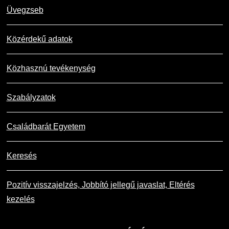
Üvegzseb
Közérdekű adatok
Közhasznú tevékenység
Szabályzatok
Családbarát Egyetem
Keresés
Pozitív visszajelzés, Jobbító jellegű javaslat, Eltérés
kezelés