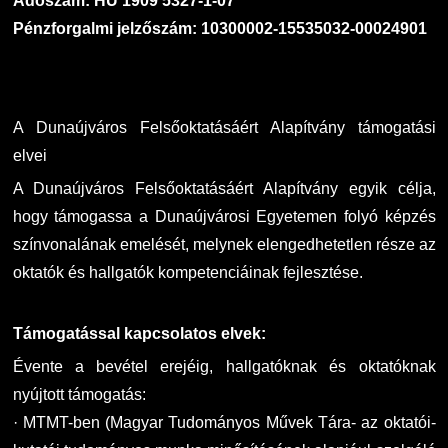
Adószám: HU 1909 5327-1-07
Pénzforgalmi jelzőszám: 10300002-15535032-00024901
DUE Hallgatói laptop használati segédlet
Képzési Életpályamodell
Kerpely Antal Szakkollégium KASZK
Atomerőművi Képzési Bázis
A Dunaújváros Felsőoktatásáért Alapítvány támogatási
elvei
A Dunaújváros Felsőoktatásáért Alapítvány egyik célja,
hogy támogassa a Dunaújvárosi Egyetemen folyó képzés
színvonalának emelését, melynek elengedhetetlen része az
oktatók és hallgatók kompetenciáinak fejlesztése.
Támogatással kapcsolatos elvek:
Évente a bevétel erejéig, hallgatóknak és oktatóknak
nyújtott támogatás:
· MTMT-ben (Magyar Tudományos Művek Tára- az oktatói-