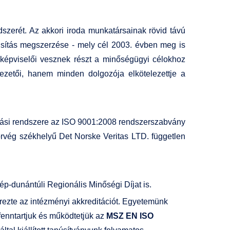
dszerét. Az akkori iroda munkatársainak rövid távú
núsítás megszerzése - mely cél 2003. évben meg is
 képviselői vesznek részt a minőségügyi célokhoz
zetői, hanem minden dolgozója elkötelezettje a
ítási rendszere az ISO 9001:2008 rendszerszabvány
norvég székhelyű
Det Norske Veritas LTD.
független
p-dunántúli Regionális Minőségi Díjat is.
ezte az intézményi akkreditációt. Egyetemünk
 fenntartjuk és működtetjük az
MSZ EN ISO