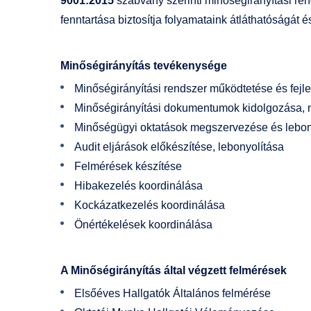
9001:2015
szabvány szerinti minőségirányítási rend
fenntartása biztosítja folyamataink átláthatóságát 
Minőségirányítás tevékenysége
Minőségirányítási rendszer működtetése és fejl
Minőségirányítási dokumentumok kidolgozása, 
Minőségügyi oktatások megszervezése és lebon
Audit eljárások előkészítése, lebonyolítása
Felmérések készítése
Hibakezelés koordinálása
Kockázatkezelés koordinálása
Önértékelések koordinálása
A Minőségirányítás által végzett felmérések
Elsőéves Hallgatók Általános felmérése