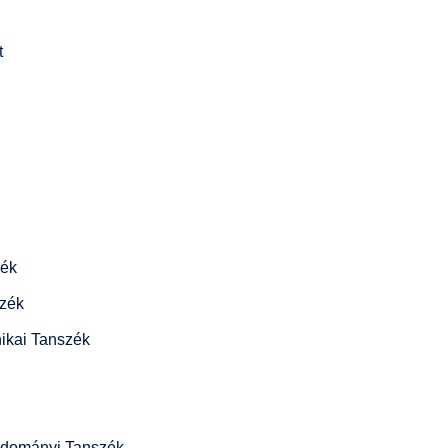
t
zék
szék
ikai Tanszék
tudományi Tanszék