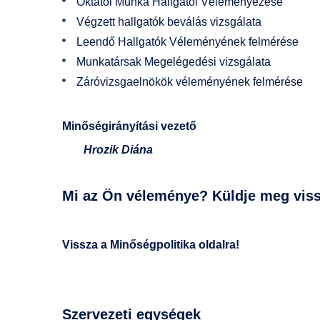
Oktatói Munka Hallgatói Véleményezése
Végzett hallgatók beválás vizsgálata
Leendő Hallgatók Véleményének felmérése
Munkatársak Megelégedési vizsgálata
Záróvizsgaelnökök véleményének felmérése
Minőségirányítási vezető
Hrozik Diána
Mi az Ön véleménye? Küldje meg viss
Vissza a Minőségpolitika oldalra!
Szervezeti egységek