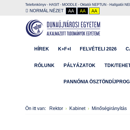
Telefonkönyv
-
HASIT
-
MOODLE
-
Oktatói NEPTUN
-
Hallgatói N
NORMÁL NÉZET
AA
AA
AA
HÍREK
K+F+I
FELVÉTELI 2026
C
RÓLUNK
PÁLYÁZATOK
TDK/TEHE
PANNÓNIA ÖSZTÖNDÍJPRO
Ön itt van:
Rektor
Kabinet
Minőségirányítás