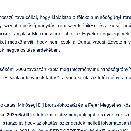
hosszú távú céllal, hogy kialakítsa a főiskola minőségügyi ren
y szerinti minőségirányítási rendszer kiépítése és a külső ta
Minőségirányítási Munkacsoport, ahol az Egyetem egységeinek
nket megkönnyíti, hogy nem csak a Dunaújvárosi Egyetem ve
lok megvalósítása érdekében.
elsőként, 2003 tavaszán kapta meg intézményünk minőségirány
zés és szaktanfolyamok tartás"-ra vonatkozik. Az Intézményt a 
oktatási Minőségi Díj bronz-fokozatát
és a Fejér Megyei és Közé
a: 2025/6/VIII.
) értelmében intézményünk újabb 5 évre megszer
 is igazolja, hogy az oktatási sztenderdek mellett folyamatosan