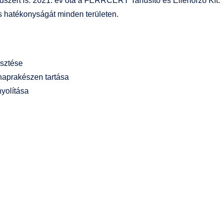
szert is. 2021. év óta a FERRCERT Tanúsító és Ellenőrző Kft. ál
és hatékonyságát minden területen.
esztése
naprakészen tartása
yolítása