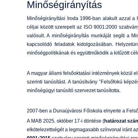
Minőségirányítás
Minőségirányítási Iroda 1996-ban alakult azzal a 
céljai között szerepelt az ISO 9001:2000 szabván
valósult. A minőségirányítás munkáját segíti a 
kapcsolódó feladatok kidolgozásában. Helyzetü
minőségpolitikának és együttműködik a kitűzött cé
A magyar állami felsőoktatási intézmények közül 
szerinti tanúsítást. A tanúsítvány "Felsőfokú kép
minőségügyi tanúsító szervezet tanúsította.
2007-ben a Dunaújvárosi Főiskola elnyerte a
Felső
A MAB 2025. október 17-i döntése (
határozat szám
elkötelezettségét a legmagasabb színvonal iránt az