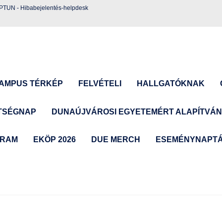
EPTUN
-
Hibabejelentés-helpdesk
AMPUS TÉRKÉP
FELVÉTELI
HALLGATÓKNAK
TSÉGNAP
DUNAÚJVÁROSI EGYETEMÉRT ALAPÍTVÁ
GRAM
EKÖP 2026
DUE MERCH
ESEMÉNYNAPT