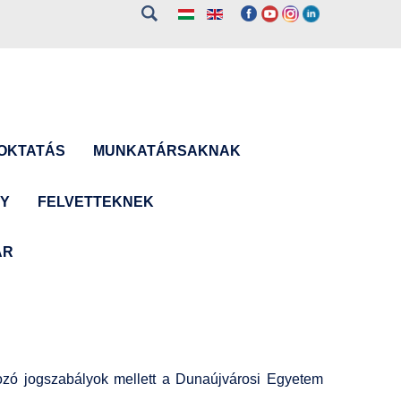
OKTATÁS
MUNKATÁRSAKNAK
NY
FELVETTEKNEK
ÁR
tkozó jogszabályok mellett a Dunaújvárosi Egyetem