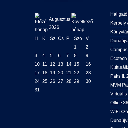
Hallgató
Augusztus
Kerpely 
2026
Könyvtá
H
K
Sz
Cs
P
Szo
V
Dunaújv
1
2
Campus 
3
4
5
6
7
8
9
Ecotech 
10
11
12
13
14
15
16
Kulturál
17
18
19
20
21
22
23
Paks II. Z
24
25
26
27
28
29
30
MVM Pak
31
Virtuális
Office 
WiFi szo
Dunaújv