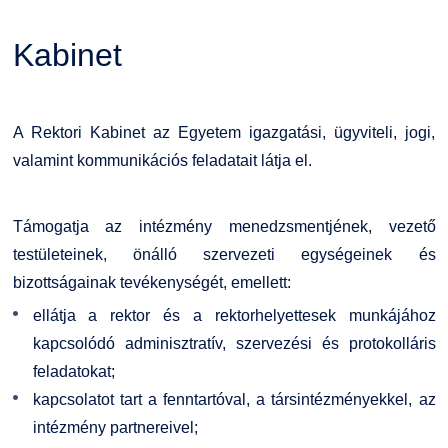
Családbarát Szolgáltató
Origó nyelvvizsga
Kapcsolat
Kabinet
EHÖK
HASIT
Telefonkönyv
A Rektori Kabinet az Egyetem igazgatási, ügyviteli, jogi,
Hallgatókra érvényes szabályzatok
Neptun
Minőségirányítás
valamint kommunikációs feladatait látja el.
Ösztöndíjak
Moodle
Intézményi és Tanulmányi Tájékoztató
Támogatja az intézmény menedzsmentjének, vezető
Kiemelt ösztöndíjak
K+F+I
Együttműködő partnereink
testületeinek, önálló szervezeti egységeinek és
bizottságainak tevékenységét, emellett:
Nemzetközi Lehetőségek
Átjelentkezőknek
ellátja a rektor és a rektorhelyettesek munkájához
kapcsolódó adminisztratív, szervezési és protokolláris
Szolgáltatások
Kapcsolat
feladatokat;
kapcsolatot tart a fenntartóval, a társintézményekkel, az
Fordítási Szolgáltatások
TDK/Tehetségnap
intézmény partnereivel;