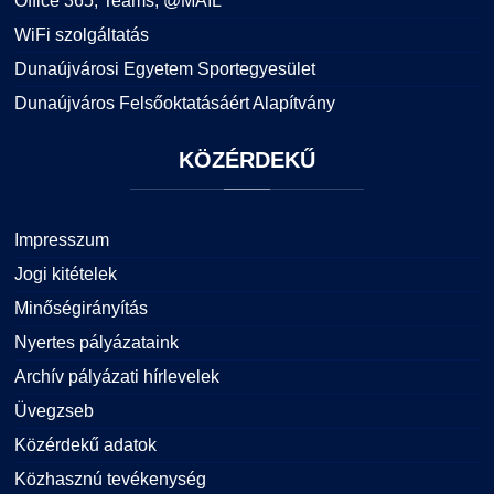
Office 365, Teams, @MAIL
WiFi szolgáltatás
Dunaújvárosi Egyetem Sportegyesület
Dunaújváros Felsőoktatásáért Alapítvány
KÖZÉRDEKŰ
Impresszum
Jogi kitételek
Minőségirányítás
Nyertes pályázataink
Archív pályázati hírlevelek
Üvegzseb
Közérdekű adatok
Közhasznú tevékenység