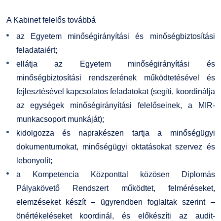
GY.I.K.
Online Studium
A Kabinet felelős továbbá
DUE Hallgatói laptop használati segédlet
Képzési Életpályamodell
az Egyetem minőségirányítási és minőségbiztosítási
feladataiért;
Kerpely Antal Szakkollégium KASZK
Atomerőművi Képzési Bázis
ellátja az Egyetem minőségirányítási és
minőségbiztosítási rendszerének működtetésével és
fejlesztésével kapcsolatos feladatokat (segíti, koordinálja
az egységek minőségirányítási felelőseinek, a MIR-
munkacsoport munkáját);
kidolgozza és naprakészen tartja a minőségügyi
dokumentumokat, minőségügyi oktatásokat szervez és
lebonyolít;
a Kompetencia Központtal közösen Diplomás
Pályakövető Rendszert működtet, felméréseket,
elemzéseket készít – ügyrendben foglaltak szerint –
önértékeléseket koordinál, és előkészíti az audit-