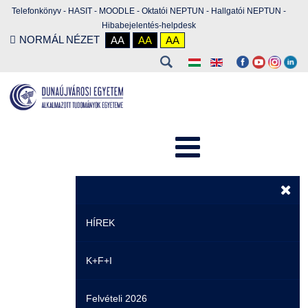
Telefonkönyv
-
HASIT
-
MOODLE
-
Oktatói NEPTUN
-
Hallgatói NEPTUN
-
Hibabejelentés-helpdesk
NORMÁL NÉZET
AA
AA
AA
HÍREK
K+F+I
Hírek
Felvételi 2026
Események