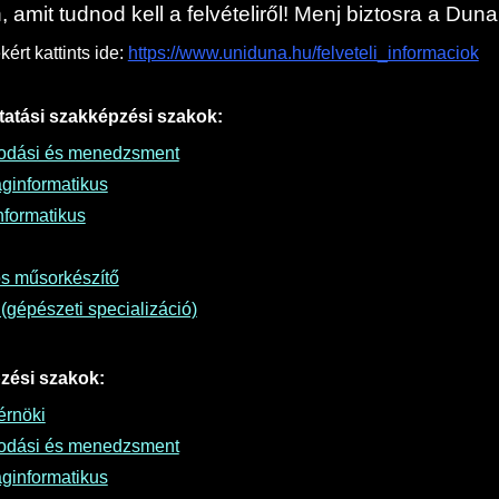
 amit tudnod kell a felvételiről! Menj biztosra a Du
ért kattints ide:
https://www.uniduna.hu/felveteli_informaciok
tatási szakképzési szakok:
odási és menedzsment
ginformatikus
formatikus
ós műsorkészítő
(gépészeti specializáció)
zési szakok:
rnöki
odási és menedzsment
ginformatikus