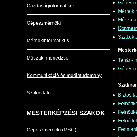
Gépészm
Gazdaságinformatikus
Mérnökin
Műszaki
Gépészmérnöki
Kommuni
Szakokt
Mérnökinformatikus
Mesterk
Műszaki menedzser
Tanári- 
Gépészm
Kommunikáció és médiatudomány
Szakirá
Szakoktató
Biztosít
Felnőttk
MESTERKÉPZÉSI
SZAKOK
Felnőtt
Felnőttok
Fenntart
Gépészmérnöki (MSC)