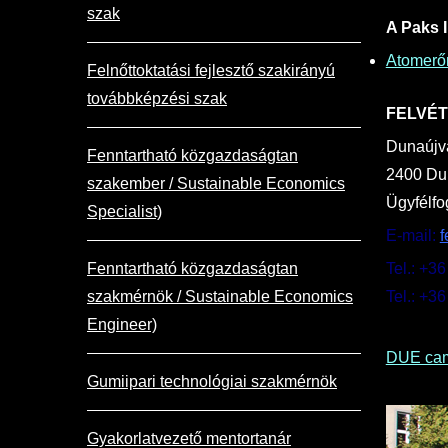
szak
A Paks 
Atomerő
Felnőttoktatási fejlesztő szakirányú
továbbképzési szak
FELVÉT
Dunaújv
Fenntartható közgazdaságtan
2400 Dun
szakember / Sustainable Economics
Ügyfélfo
Specialist)
E-mail:
f
Fenntartható közgazdaságtan
Tel.: +3
szakmérnök / Sustainable Economics
Tel.: +3
Engineer)
DUE cam
Gumiipari technológiai szakmérnök
Gyakorlatvezető mentortanár