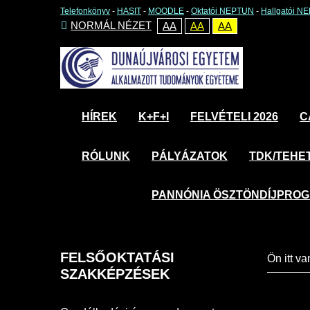
Telefonkönyv
-
HASIT
-
MOODLE
-
Oktatói NEPTUN
-
Hallgatói N
NORMÁL NÉZET
AA
AA
AA
HÍREK
K+F+I
FELVÉTELI 2026
C
RÓLUNK
PÁLYÁZATOK
TDK/TEHE
PANNÓNIA ÖSZTÖNDÍJPRO
FELSŐOKTATÁSI
Ön itt v
SZAKKÉPZÉSEK