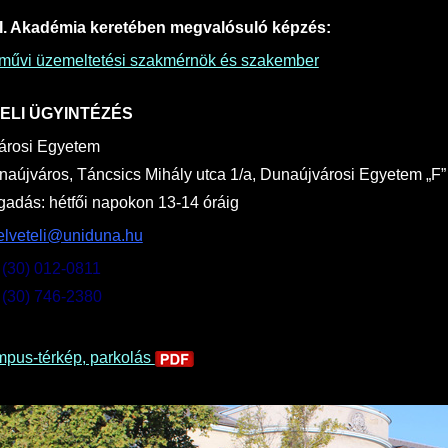
II. Akadémia keretében megvalósuló képzés:
művi üzemeltetési szakmérnök és szakember
ELI ÜGYINTÉZÉS
árosi Egyetem
aújváros, Táncsics Mihály utca 1/a, Dunaújvárosi Egyetem „F” 
gadás: hétfői napokon 13-14 óráig
elveteli@uniduna.hu
6 (30) 012-0811
6 (30) 746-2380
pus-térkép, parkolás