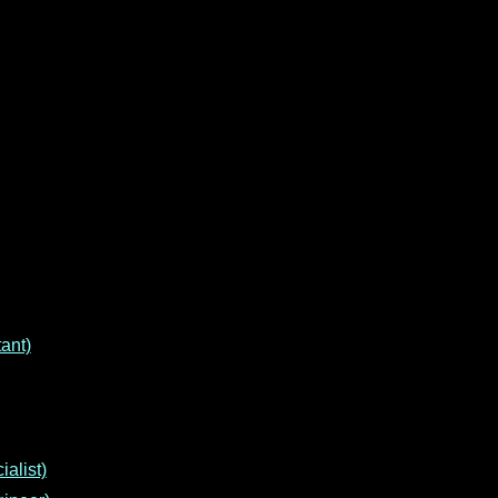
ant)
alist)