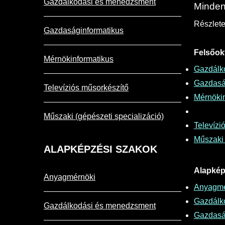
Gazdálkodási és menedzsment
Minden,
Részletek
Gazdaságinformatikus
Felsőok
Mérnökinformatikus
Gazdálk
Gazdasá
Televíziós műsorkészítő
Mérnökin
Műszaki (gépészeti specializáció)
Televízi
Műszaki 
ALAPKÉPZÉSI
SZAKOK
Alapkép
Anyagmérnöki
Anyagmé
Gazdálk
Gazdálkodási és menedzsment
Gazdasá