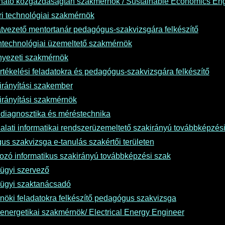
ható közgazdaságtan szakmérnök / Sustainable Economics Eng
i technológiai szakmérnök
tvezető mentortanár pedagógus-szakvizsgára felkészítő
technológiai üzemeltető szakmérnök
rnyezeti szakmérnök
rtékelési feladatokra és pedagógus-szakvizsgára felkészítő
rányítási szakember
rányítási szakmérnök
diagnosztika és méréstechnika
alati informatikai rendszerüzemeltető szakirányú továbbképzés
s szakvizsga e-tanulás szakértői területen
zó informatikus szakirányú továbbképzési szak
ügyi szervező
ügyi szaktanácsadó
nöki feladatokra felkészítő pedagógus szakvizsga
energetikai szakmérnök/ Electrical Energy Engineer