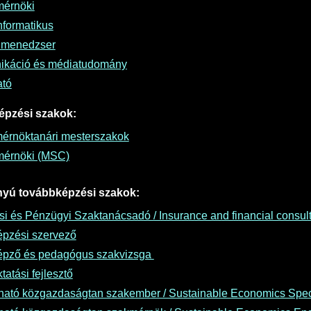
érnöki
formatikus
 menedzser
káció és médiatudomány
ató
épzési szakok:
mérnöktanári mesterszakok
érnöki (MSC)
nyú továbbképzési szakok:
ási és Pénzügyi Szaktanácsadó / Insurance and financial consult
épzési szervező
képző és pedagógus szakvizsga
tatási fejlesztő
ható közgazdaságtan szakember / Sustainable Economics Speci