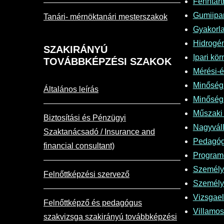
Fenntart
Gumiipar
Tanári- mérnöktanári mesterszakok
Gyakorla
Hidrogén
SZAKIRÁNYÚ
Ipari kö
TOVÁBBKÉPZÉSI SZAKOK
Mérési-é
Minőségi
Általános leírás
Minőségi
Műszaki 
Biztosítási és Pénzügyi
Nagyváll
Szaktanácsadó / Insurance and
Pedagógu
financial consultant)
Programo
Személy
Felnőttképzési szervező
Személy
Vizsgael
Felnőttképző és pedagógus
Villamos
szakvizsga szakirányú továbbképzési