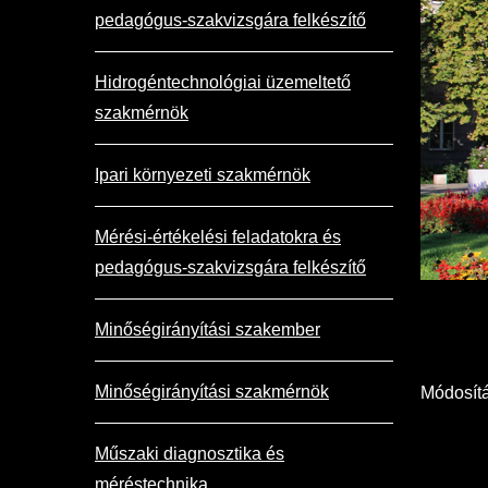
pedagógus-szakvizsgára felkészítő
Hidrogéntechnológiai üzemeltető
szakmérnök
Ipari környezeti szakmérnök
Mérési-értékelési feladatokra és
pedagógus-szakvizsgára felkészítő
Minőségirányítási szakember
Minőségirányítási szakmérnök
Módosítá
Műszaki diagnosztika és
méréstechnika