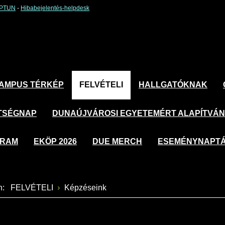
EPTUN
-
Hibabejelentés-helpdesk
AMPUS TÉRKÉP
FELVÉTELI
HALLGATÓKNAK
TSÉGNAP
DUNAÚJVÁROSI EGYETEMÉRT ALAPÍTVÁ
GRAM
EKÖP 2026
DUE MERCH
ESEMÉNYNAPT
an:
FELVÉTELI
Képzéseink