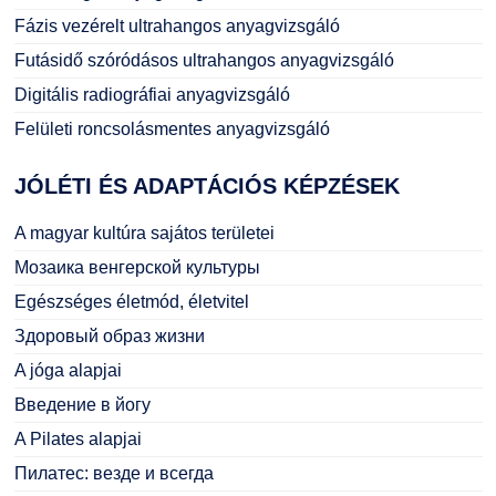
Fázis vezérelt ultrahangos anyagvizsgáló
Futásidő szóródásos ultrahangos anyagvizsgáló
Digitális radiográfiai anyagvizsgáló
Felületi roncsolásmentes anyagvizsgáló
JÓLÉTI
ÉS ADAPTÁCIÓS KÉPZÉSEK
A magyar kultúra sajátos területei
Мозаика венгерской культуры
Egészséges életmód, életvitel
Здоровый образ жизни
A jóga alapjai
Введение в йогу
A Pilates alapjai
Пилатес: везде и всегда