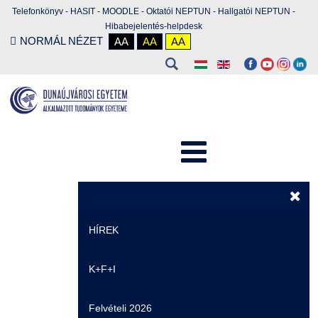
Telefonkönyv
-
HASIT
-
MOODLE
-
Oktatói NEPTUN
-
Hallgatói NEPTUN
-
Hibabejelentés-helpdesk
NORMÁL NÉZET
AA
AA
AA
HÍREK
K+F+I
Hírek
Felvételi 2026
Események