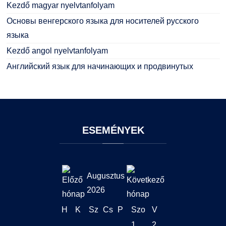
Kezdő magyar nyelvtanfolyam
Основы венгерского языка для носителей русского
языка
Kezdő angol nyelvtanfolyam
Английский язык для начинающих и продвинутых
ESEMÉNYEK
Augusztus
2026
H
K
Sz
Cs
P
Szo
V
1
2