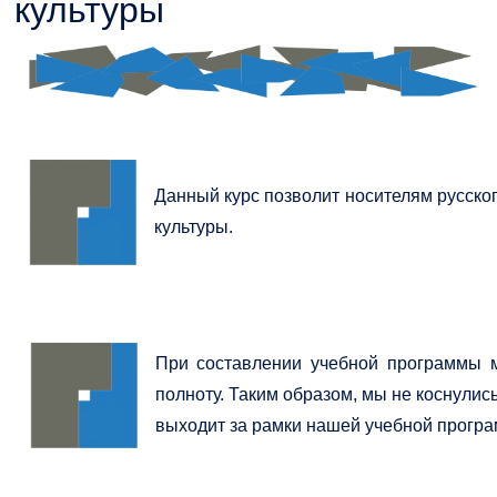
культуры
Családbarát Szolgáltató
Origó nyelvvizsga
Kapcsolat
EHÖK
HASIT
Telefonkönyv
Hallgatókra érvényes szabályzatok
Neptun
Minőségirányítás
Данный курс позволит носителям русско
Ösztöndíjak
Moodle
Intézményi és Tanulmányi Tájékoztató
культуры.
Kiemelt ösztöndíjak
K+F+I
Együttműködő partnereink
Nemzetközi Lehetőségek
Átjelentkezőknek
При составлении учебной программы м
Szolgáltatások
Kapcsolat
полноту. Таким образом, мы не коснулис
выходит за рамки нашей учебной прогр
Fordítási Szolgáltatások
TDK/Tehetségnap