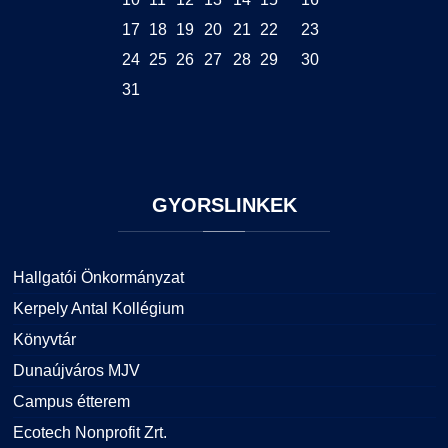
17
18
19
20
21
22
23
24
25
26
27
28
29
30
31
GYORSLINKEK
Hallgatói Önkormányzat
Kerpely Antal Kollégium
Könyvtár
Dunaújváros MJV
Campus étterem
Ecotech Nonprofit Zrt.