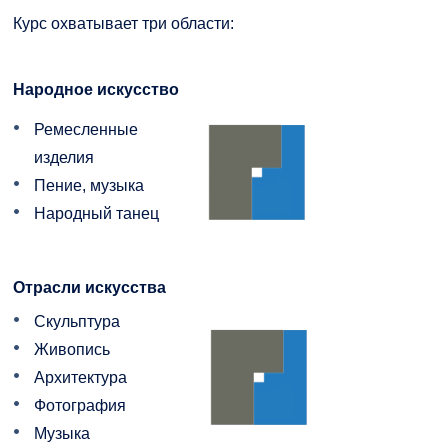
GY.I.K.
Online Studium
Курс охватывает три области:
DUE Hallgatói laptop használati segédlet
Képzési Életpályamodell
Народное искусство
Kerpely Antal Szakkollégium KASZK
Atomerőművi Képzési Bázis
Ремесленные
изделия
Пение, музыка
Народный танец
Отрасли искусства
Скульптура
Живопись
Архитектура
Фотография
Музыка