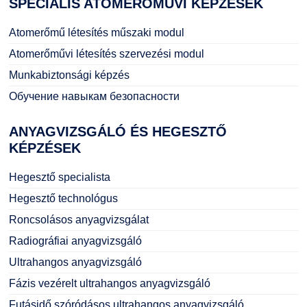
SPECIÁLIS
ATOMERŐMŰVI KÉPZÉSEK
Atomerőmű létesítés műszaki modul
Atomerőművi létesítés szervezési modul
Munkabiztonsági képzés
Обучение навыкам безопасности
ANYAGVIZSGÁLÓ
ÉS HEGESZTŐ
KÉPZÉSEK
Hegesztő specialista
Hegesztő technológus
Roncsolásos anyagvizsgálat
Radiográfiai anyagvizsgáló
Ultrahangos anyagvizsgáló
Fázis vezérelt ultrahangos anyagvizsgáló
Futásidő szóródásos ultrahangos anyagvizsgáló