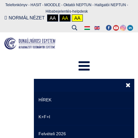
Telefonkönyv
-
HASIT
-
MOODLE
-
Oktatói NEPTUN
-
Hallgatói NEPTUN
-
Hibabejelentés-helpdesk
NORMÁL NÉZET
AA
AA
AA
HÍREK
K+F+I
Hírek
Felvételi 2026
Események