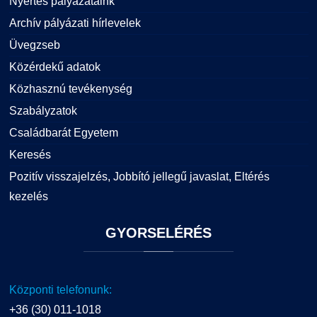
Nyertes pályázataink
Archív pályázati hírlevelek
Üvegzseb
Közérdekű adatok
Közhasznú tevékenység
Szabályzatok
Családbarát Egyetem
Keresés
Pozitív visszajelzés, Jobbító jellegű javaslat, Eltérés
kezelés
GYORSELÉRÉS
Központi telefonunk:
+36 (30) 011-1018