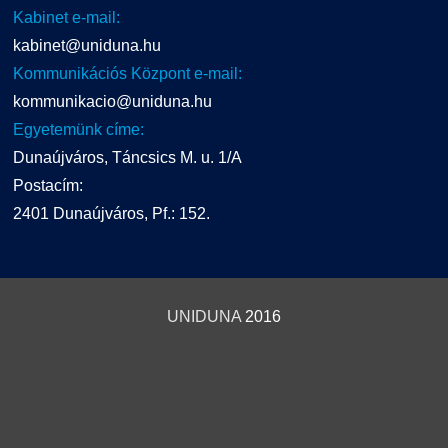
Kabinet e-mail:
kabinet@uniduna.hu
Kommunikációs Központ e-mail:
kommunikacio@uniduna.hu
Egyetemünk címe:
Dunaújváros, Táncsics M. u. 1/A
Postacím:
2401 Dunaújváros, Pf.: 152.
UNIDUNA
2016