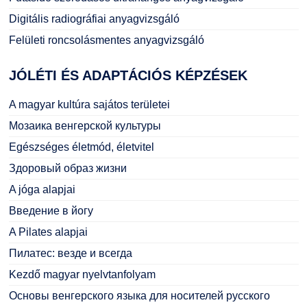
Digitális radiográfiai anyagvizsgáló
Felületi roncsolásmentes anyagvizsgáló
JÓLÉTI
ÉS ADAPTÁCIÓS KÉPZÉSEK
A magyar kultúra sajátos területei
Мозаика венгерской культуры
Egészséges életmód, életvitel
Здоровый образ жизни
A jóga alapjai
Введение в йогу
A Pilates alapjai
Пилатес: везде и всегда
Kezdő magyar nyelvtanfolyam
Основы венгерского языка для носителей русского