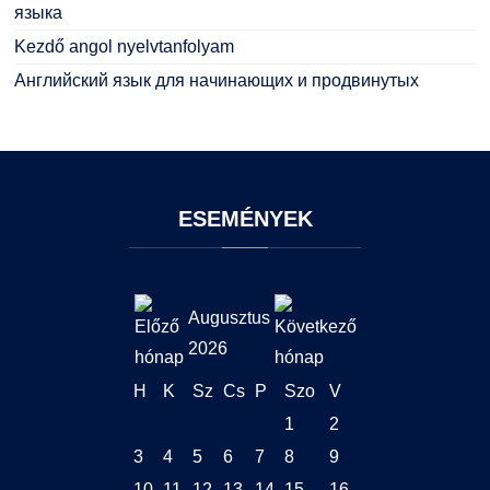
языка
Kezdő angol nyelvtanfolyam
Английский язык для начинающих и продвинутых
ESEMÉNYEK
Augusztus
2026
H
K
Sz
Cs
P
Szo
V
1
2
3
4
5
6
7
8
9
10
11
12
13
14
15
16