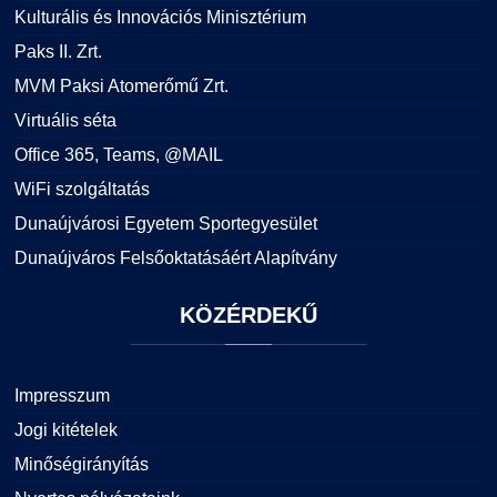
Kulturális és Innovációs Minisztérium
Paks II. Zrt.
MVM Paksi Atomerőmű Zrt.
Virtuális séta
Office 365, Teams, @MAIL
WiFi szolgáltatás
Dunaújvárosi Egyetem Sportegyesület
Dunaújváros Felsőoktatásáért Alapítvány
KÖZÉRDEKŰ
Impresszum
Jogi kitételek
Minőségirányítás