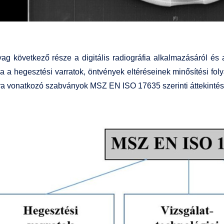
ag következő része a digitális radiográfia alkalmazásáról és 
a a hegesztési varratok, öntvények eltéréseinek minősítési foly
ra vonatkozó szabványok MSZ EN ISO 17635 szerinti áttekintése