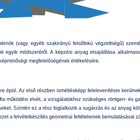
rnök (vagy egyéb szakirányú felsőfokú végzettségű) személy
k egyik módszeréről. A képzési anyag elsajátítása alkalmassá t
k képminőségi megfelelőségének értékelésére.
re épül. Az első részben ismétlésképp felelevenítésre kerülne
áfia működési elvét, a vizsgálatokhoz szükséges röntgen- és g
seket. Szintén ez a rész foglalkozik a sugárzás és az anyag k
jezet a felvételkészítés geometriai feltételeinek bemutatásával zá