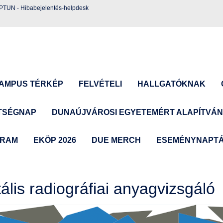
EPTUN
-
Hibabejelentés-helpdesk
AMPUS TÉRKÉP
FELVÉTELI
HALLGATÓKNAK
TSÉGNAP
DUNAÚJVÁROSI EGYETEMÉRT ALAPÍTVÁ
GRAM
EKÖP 2026
DUE MERCH
ESEMÉNYNAPT
tális radiográfiai anyagvizsgáló