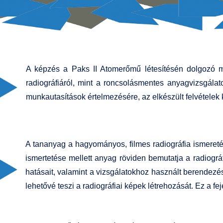
A képzés a Paks II Atomerőmű létesítésén dolgozó mé
radiográfiáról, mint a roncsolásmentes anyagvizsgálato
munkautasítások értelmezésére, az elkészült felvétele
A tananyag a hagyományos, filmes radiográfia ismereté
ismertetése mellett anyag röviden bemutatja a radiogr
hatásait, valamint a vizsgálatokhoz használt berendezé
lehetővé teszi a radiográfiai képek létrehozását. Ez a fe