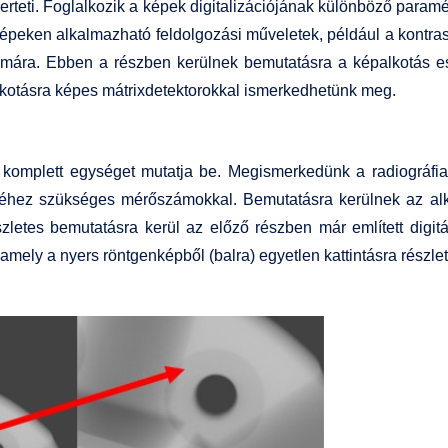
merteti. Foglalkozik a képek digitalizációjának különböző paramé
peken alkalmazható feldolgozási műveletek, például a kontraszt 
ámára. Ebben a részben kerülnek bemutatásra a képalkotás es
kotásra képes mátrixdetektorokkal ismerkedhetünk meg.
int komplett egységet mutatja be. Megismerkedünk a radiográ
éséhez szükséges mérőszámokkal. Bemutatásra kerülnek az a
észletes bemutatásra kerül az előző részben már említett dig
, amely a nyers röntgenképből (balra) egyetlen kattintásra rész