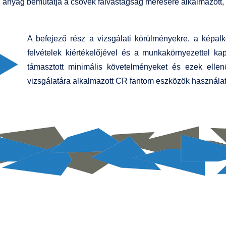
 anyag bemutatja a csövek falvastagság mérésére alkalmazott, d
A befejező rész a vizsgálati körülményekre, a képalko
felvételek kiértékelőjével és a munkakörnyezettel kap
támasztott minimális követelményeket és ezek ellenő
vizsgálatára alkalmazott CR fantom eszközök használat