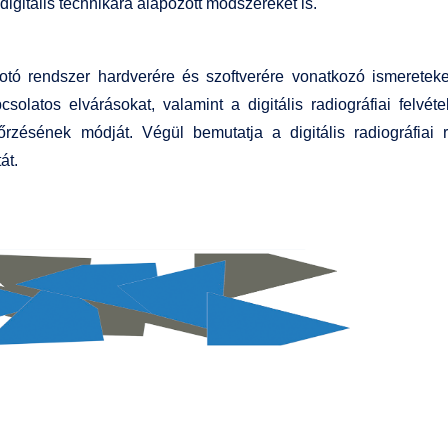
igitális technikára alapozott módszereket is.
tó rendszer hardverére és szoftverére vonatkozó ismereteket 
csolatos elvárásokat, valamint a digitális radiográfiai felv
rzésének módját. Végül bemutatja a digitális radiográfiai 
át.