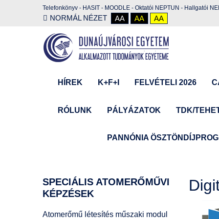
Telefonkönyv
-
HASIT
-
MOODLE
-
Oktatói NEPTUN
-
Hallgatói N
NORMÁL NÉZET
AA
AA
AA
HÍREK
K+F+I
FELVÉTELI 2026
C
RÓLUNK
PÁLYÁZATOK
TDK/TEHE
PANNÓNIA ÖSZTÖNDÍJPRO
SPECIÁLIS
ATOMERŐMŰVI
Digi
KÉPZÉSEK
Atomerőmű létesítés műszaki modul