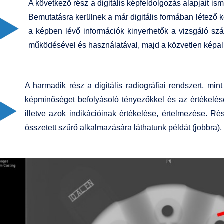
A következő rész a digitális képfeldolgozás alapjait is
Bemutatásra kerülnek a már digitális formában létező ké
a képben lévő információk kinyerhetők a vizsgáló sz
működésével és használatával, majd a közvetlen képal
A harmadik rész a digitális radiográfiai rendszert, m
képminőséget befolyásoló tényezőkkel és az értékel
illetve azok indikációinak értékelése, értelmezése. R
összetett szűrő alkalmazására láthatunk példát (jobbra)