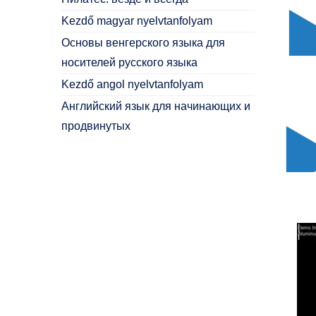
Kezdő magyar nyelvtanfolyam
Основы венгерского языка для
носителей русского языка
Kezdő angol nyelvtanfolyam
Английский язык для начинающих и
продвинутых