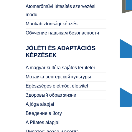
Atomerőművi létesítés szervezési
modul
Munkabiztonsági képzés
Обучение навыкам безопасности
JÓLÉTI
ÉS ADAPTÁCIÓS
KÉPZÉSEK
A magyar kultúra sajátos területei
Мозаика венгерской культуры
Egészséges életmód, életvitel
Здоровый образ жизни
A jóga alapjai
Введение в йогу
A Pilates alapjai
Пилатес: везде и всегда