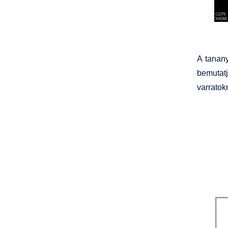
A tanany
bemutatj
varratok