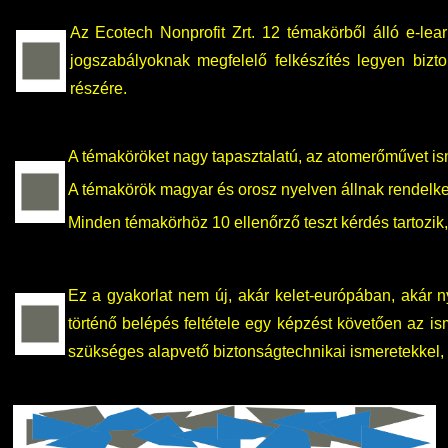
Családbarát Szolgáltató
Origó nyelvvizsga
Kapcsolat
Az Ecotech Nonprofit Zrt. 12 témakörből álló e-le
jogszabályoknak megfelelő felkészítés legyen bizt
EHÖK
HASIT
Telefonkönyv
részére.
Hallgatókra érvényes szabályzatok
Neptun
Minőségirányítás
A témaköröket nagy tapasztalatú, az atomerőművet ism
Ösztöndíjak
Moodle
Intézményi és Tanulmányi Tájékoztató
A témakörök magyar és orosz nyelven állnak rendelke
Minden témakörhöz 10 ellenőrző teszt kérdés tartozik, 
Kiemelt ösztöndíjak
K+F+I
Együttműködő partnereink
Nemzetközi Lehetőségek
Átjelentkezőknek
Ez a gyakorlat nem új, akár kelet-európában, akár
történő belépés feltétele egy képzést követően az is
Szolgáltatások
Kapcsolat
szükséges alapvető biztonságtechnikai ismeretekkel, fü
Fordítási Szolgáltatások
TDK/Tehetségnap
GY.I.K.
Online Studium