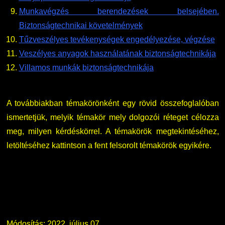
Munkavégzés berendezések belsejében.
Biztonságtechnikai követelmények
Tűzveszélyes tevékenységek engedélyezése, végzése
Veszélyes anyagok használatának biztonságtechnikája
Villamos munkák biztonságtechnikája
A továbbiakban témakörönként egy rövid összefoglalóban
ismertetjük, melyik témakör mely dolgozói réteget célozza
meg, milyen kérdéskörrel. A témakörök megtekintéséhez,
letöltéséhez kattintson a fent felsorolt témakörök egyikére.
Módosítás: 2022. július 07.