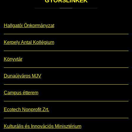
GYORSLINKEK
Hallgatói Önkormányzat
Kerpely Antal Kollégium
Könyvtár
Dunaújváros MJV
Campus étterem
Ecotech Nonprofit Zrt.
Kulturális és Innovációs Minisztérium