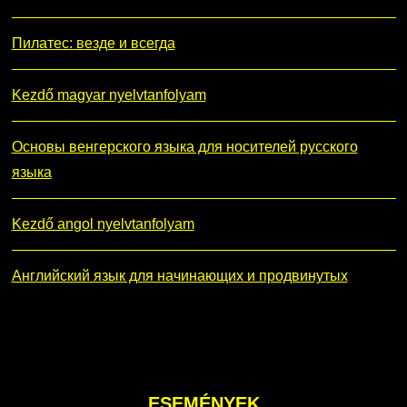
Пилатес: везде и всегда
Kezdő magyar nyelvtanfolyam
Основы венгерского языка для носителей русского
языка
Kezdő angol nyelvtanfolyam
Английский язык для начинающих и продвинутых
ESEMÉNYEK