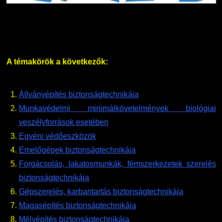
DUE Hallgatói laptop használati segédlet
Képzési Életpályamodell
Kerpely Antal Szakkollégium KASZK
Atomerőművi Képzési Bázis
A témakörök a következők:
Állványépítés biztonságtechnikája
Munkavédelmi minimálkövetelmények biológiai
veszélyforrások esetében
Egyéni védőeszközök
Emelőgépek biztonságtechnikája
Forgácsolás, lakatosmunkák, fémszerkezetek szerelés
biztonságtechnikája
Gépszerelés, karbantartás biztonságtechnikája
Magasépítés biztonságtechnikája
Mélyépítés biztonságtechnikája