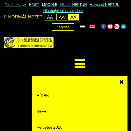
Telefonkönyv
-
HASIT
-
MOODLE
-
Oktatói NEPTUN
-
Hallgatói NEPTUN
-
Hibabejelentés-helpdesk
NORMÁL NÉZET
AA
AA
AA
Keresés
HÍREK
K+F+I
Hírek
Felvételi 2026
Események