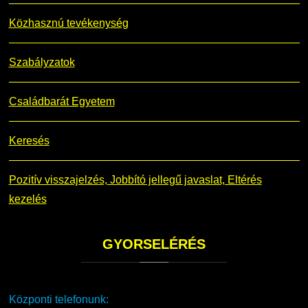
Közhasznú tevékenység
Szabályzatok
Családbarát Egyetem
Keresés
Pozitív visszajelzés, Jobbító jellegű javaslat, Eltérés
kezelés
GYORSELÉRÉS
Központi telefonunk: