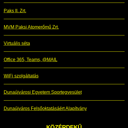
Paks II. Zrt.
MVM Paksi Atomerőmű Zrt.
Virtuális séta
Office 365, Teams, @MAIL
WiFi szolgáltatás
Dunaújvárosi Egyetem Sportegyesület
Dunaújváros Felsőoktatásáért Alapítvány
KÖZÉRDEKŰ