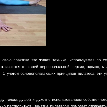
 свою практику, это живая техника, используемая по с
тличаются от своей первоначальной версии, однако, мы
. С учетом основополагающих принципов пилатеса, эти у
ду телом, душой и духом с использованием собственног
жно раствориться. Занятие пилатесом помогает отключить