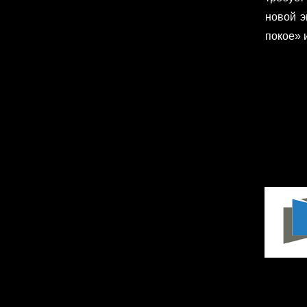
новой э
покое» 