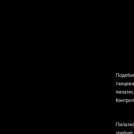
Подобно
танцева
пилатес
Контрол
Пилатес
требует