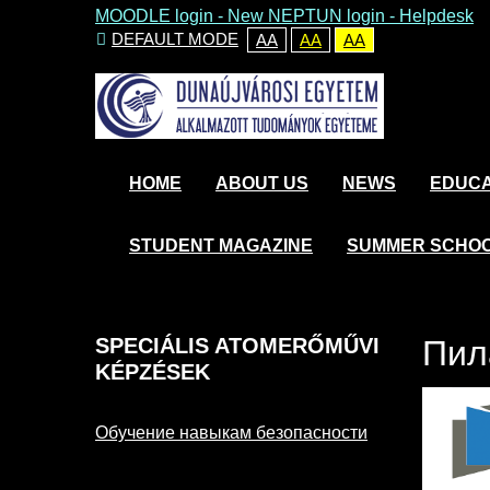
MOODLE login
-
New NEPTUN login -
Helpdesk
DEFAULT MODE
AA
AA
AA
HOME
ABOUT US
NEWS
EDUCA
STUDENT MAGAZINE
SUMMER SCHO
SPECIÁLIS
ATOMERŐMŰVI
Пил
KÉPZÉSEK
Обучение навыкам безопасности