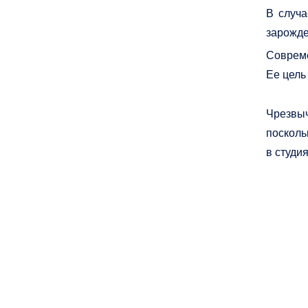
В случа
зарожде
Совреме
Ее цель
Чрезвыч
посколь
в студи