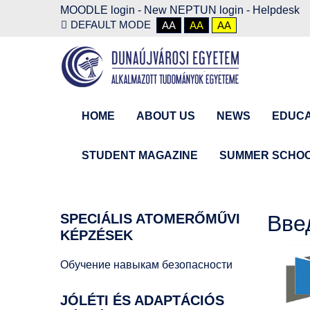
MOODLE login
-
New NEPTUN login -
Helpdesk
DEFAULT MODE
AA
AA
AA
HOME
ABOUT US
NEWS
EDUCA
STUDENT MAGAZINE
SUMMER SCHO
SPECIÁLIS
ATOMERŐMŰVI
Вве
KÉPZÉSEK
Обучение навыкам безопасности
JÓLÉTI
ÉS ADAPTÁCIÓS