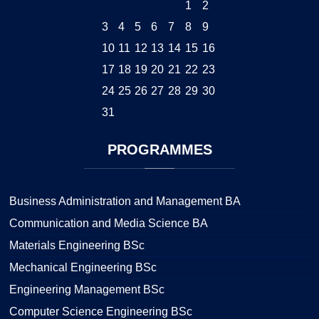
1
2
3
4
5
6
7
8
9
10
11
12
13
14
15
16
17
18
19
20
21
22
23
24
25
26
27
28
29
30
31
PROGRAMMES
Business Administration and Management BA
Communication and Media Science BA
Materials Engineering BSc
Mechanical Engineering BSc
Engineering Management BSc
Computer Science Engineering BSc