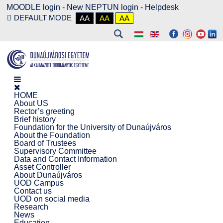
MOODLE login
-
New NEPTUN login -
Helpdesk
DEFAULT MODE
AA
AA
AA
HOME
About US
Rector’s greeting
Brief history
Foundation for the University of Dunaújváros
About the Foundation
Board of Trustees
Supervisory Committee
Data and Contact Information
Asset Controller
About Dunaújváros
UOD Campus
Contact us
UOD on social media
Research
News
Education