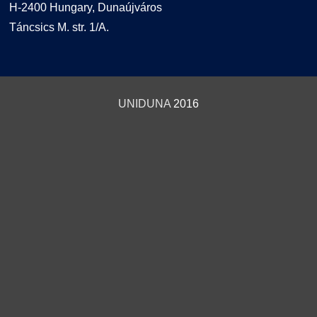
H-2400 Hungary, Dunaújváros
Táncsics M. str. 1/A.
UNIDUNA
2016