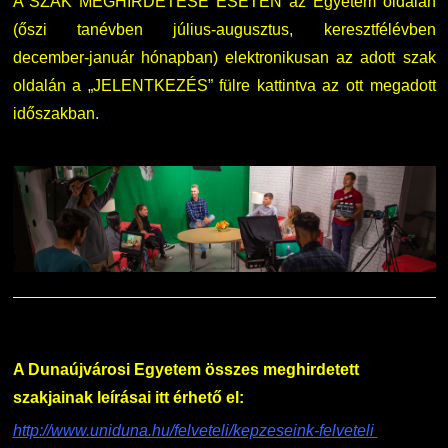
A SZAK MEGHIRDETÉSE ESETÉN az Egyetem oldalán
(őszi tanévben július-augusztus, keresztfélévben
december-január hónapban) elektronikusan az adott szak
oldalán a „JELENTKEZÉS” fülre kattintva az ott megadott
időszakban.
A Dunaújvárosi Egyetem összes meghirdetett
szakjainak leírásai itt érhető el:
http://www.uniduna.hu/felveteli/kepzeseink-felveteli