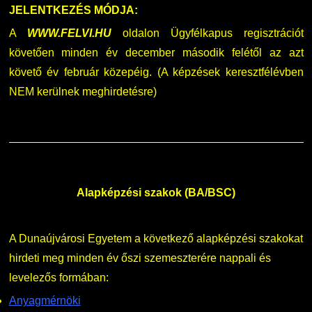
JELENTKEZÉS MÓDJA:
A
WWW.FELVI.HU
oldalon Ügyfélkapus regisztrációt
követően minden év december második felétől az azt
követő év február közepéig. (A képzések keresztfélévben
NEM kerülnek meghirdetésre)
Alapképzési szakok (BA/BSC)
A Dunaújvárosi Egyetem a következő alapképzési szakokat
hirdeti meg minden év őszi szemeszterére nappali és
levelezős formában:
Anyagmérnöki