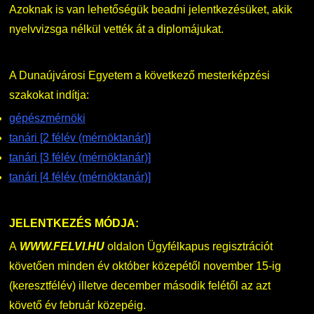
Azoknak is van lehetőségük beadni jelentkezésüket, akik
nyelvvizsga nélkül vették át a diplomájukat.
A Dunaújvárosi Egyetem a következő mesterképzési
szakokat indítja:
gépészmérnöki
tanári [2 félév (mérnöktanár)]
tanári [3 félév (mérnöktanár)]
tanári [4 félév (mérnöktanár)]
JELENTKEZÉS MÓDJA:
A
WWW.FELVI.HU
oldalon Ügyfélkapus regisztrációt
követően minden év október közepétől november 15-ig
(keresztfélév) illetve december második felétől az azt
követő év február közepéig.