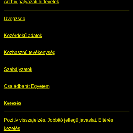
Archív pályázati hírlevelek
Üvegzseb
Közérdekű adatok
Közhasznú tevékenység
Szabályzatok
Családbarát Egyetem
Keresés
Pozitív visszajelzés, Jobbító jellegű javaslat, Eltérés
kezelés