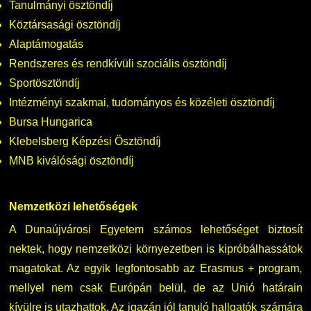
Tanulmányi ösztöndíj
Köztársasági ösztöndíj
Alaptámogatás
Rendszeres és rendkívüli szociális ösztöndíj
Sportösztöndíj
Intézményi szakmai, tudományos és közéleti ösztöndíj
Bursa Hungarica
Klebelsberg Képzési Ösztöndíj
MNB kiválósági ösztöndíj
Nemzetközi lehetőségek
A Dunaújvárosi Egyetem számos lehetőséget biztosít
nektek, hogy nemzetközi környezetben is kipróbálhassátok
magatokat. Az egyik legfontosabb az Erasmus + program,
mellyel nem csak Európán belül, de az Unió határain
kívülre is utazhattok. Az igazán jól tanuló hallgatók számára