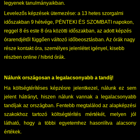
legyenek tanulmányaikban.
Levelezős képzések ütemezése: a 13 hetes szorgalmi
időszakban 9 hétvége, PÉNTEKI ÉS SZOMBATI napokon,
reggel 8 és este 8 óra közötti időszakban, az adott képzés
órarendjétől függően változó időbeosztásban. Az órák nagy
része kontakt óra, személyes jelenlétet igényel, kisebb
részben online / hibrid órák.
Nálunk országosan a legalacsonyabb a tandíj!
Ha költségtérítéses képzésre jelentkezel, nálunk ez sem
jelent hátrányt, hiszen nálunk vannak a legalacsonyabb
tandíjak az országban. Fentebb megtalálod az alapképzési
szakokhoz tartozó költségtérítés mértékét, melyen jól
látható, hogy a többi egyetemhez hasonlítva alacsony
értékek.