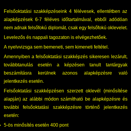
Felsőoktatási szakképzéseink 4 félévesek, ellentétben az
DUE Hallgatói laptop használati segédlet
Képzési Életpályamodell
alapképzések 6-7 féléves időtartalmával, ebből adódóan
nem adnak felsőfokú diplomát, csak egy felsőfokú oklevelet.
Kerpely Antal Szakkollégium KASZK
Atomerőművi Képzési Bázis
Levelezős és nappali tagozaton is elvégezhetőek.
A nyelvvizsga sem bemeneti, sem kimeneti feltétel.
Amennyiben a felsőoktatási szakképzés sikeresen lezárult,
továbbtanulás esetén a képzésen tanult tantárgyak
beszámításra kerülnek azonos alapképzésre való
jelentkezés esetén.
Felsőoktatási szakképzésen szerzett oklevél (minősítése
alapján) az alábbi módon számítható be alapképzésre és
további felsőoktatási szakképzésre történő jelentkezés
esetén:
5-ös minősítés esetén 400 pont