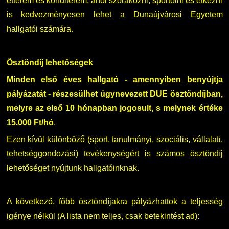
étterem és konditerem, ahol szórakozni, sportolni és étkezni
is kedvezményesen lehet a Dunaújvárosi Egyetem
hallgatói számára.
Ösztöndíj lehetőségek
Minden első éves hallgató - amennyiben benyújtja
pályázatát - részesülhet úgynevezett DUE ösztöndíjban,
melyre az első 10 hónapban jogosult, s melynek értéke
15.000 Ft/hó
.
Ezen kívül különböző (sport, tanulmányi, szociális, vállalati,
tehetséggondozási) tevékenységért is számos ösztöndíj
lehetőséget nyújtunk hallgatóinknak.
A következő, főbb ösztöndíjakra pályázhattok a teljesség
igénye nélkül (A lista nem teljes, csak betekintést ad):