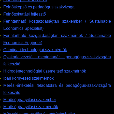
Felnőttképző és pedagógus szakvizsga
Felnőttoktatási fejlesztő
Fenntartható közgazdaságtan szakember / Sustainable
Economics Specialist)
Fenntartható közgazdaságtan szakmérnök / Sustainable
Economics Engineer)
Gumiipari technológiai szakmérnök
Gyakorlatvezető mentortanár pedagógus-szakvizsgára
felkészítő
Hidrogéntechnológiai üzemeltető szakmérnök
Ipari környezeti szakmérnök
Mérési-értékelési feladatokra és pedagógus-szakvizsgára
felkészítő
Minőségirányítási szakember
Minőségirányítási szakmérnök
Műszaki diagnosztika és méréstechnika