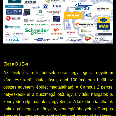
Élet a DUE-n
Az évek és a fejlődések során egy egész egyetemi
városrész került kialakításra, ahol 100 méteren belül az
összes egyetemi épület megtalálható. A Campus 2 percre
helyezkedik el a buszmegállótól, így a vidéki hallgatók is
könnyedén eljuthatnak az egyetemre. A közelben találhatók
boltok, pékségek, a könyvtár, vendéglátóhelyek, a Campus