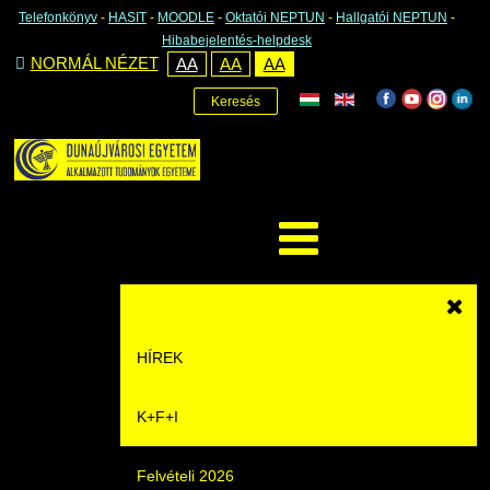
Telefonkönyv
-
HASIT
-
MOODLE
-
Oktatói NEPTUN
-
Hallgatói NEPTUN
-
Hibabejelentés-helpdesk
NORMÁL NÉZET
AA
AA
AA
Keresés
HÍREK
K+F+I
Hírek
Felvételi 2026
Események