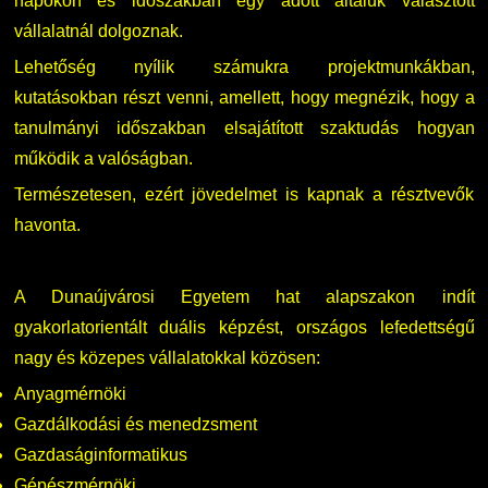
napokon és időszakban egy adott általuk választott
vállalatnál dolgoznak.
Lehetőség nyílik számukra projektmunkákban,
kutatásokban részt venni, amellett, hogy megnézik, hogy a
tanulmányi időszakban elsajátított szaktudás hogyan
működik a valóságban.
Természetesen, ezért jövedelmet is kapnak a résztvevők
havonta.
A Dunaújvárosi Egyetem hat alapszakon indít
gyakorlatorientált duális képzést, országos lefedettségű
nagy és közepes vállalatokkal közösen:
Anyagmérnöki
Gazdálkodási és menedzsment
Gazdaságinformatikus
Gépészmérnöki