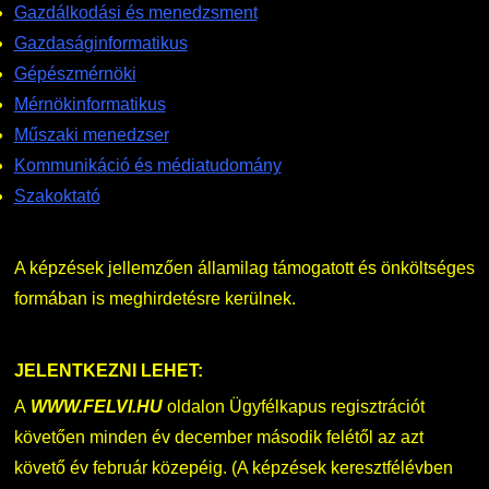
Gazdálkodási és menedzsment
Gazdaságinformatikus
Gépészmérnöki
Mérnökinformatikus
Műszaki menedzser
Kommunikáció és médiatudomány
Szakoktató
A képzések jellemzően államilag támogatott és önköltséges
formában is meghirdetésre kerülnek.
JELENTKEZNI LEHET:
A
WWW.FELVI.HU
oldalon Ügyfélkapus regisztrációt
követően minden év december második felétől az azt
követő év február közepéig. (A képzések keresztfélévben