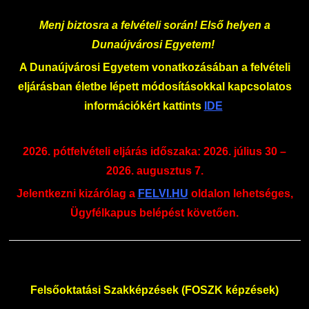
Családbarát Szolgáltató
Origó nyelvvizsga
Kapcsolat
Menj biztosra a felvételi során! Első helyen a
EHÖK
HASIT
Telefonkönyv
Dunaújvárosi Egyetem!
A Dunaújvárosi Egyetem vonatkozásában a felvételi
Hallgatókra érvényes szabályzatok
Neptun
Minőségirányítás
eljárásban életbe lépett módosításokkal kapcsolatos
információkért kattints
IDE
Ösztöndíjak
Moodle
Intézményi és Tanulmányi Tájékoztató
2026. pótfelvételi eljárás időszaka: 2026. július 30 –
Kiemelt ösztöndíjak
K+F+I
Együttműködő partnereink
2026. augusztus 7.
Nemzetközi Lehetőségek
Átjelentkezőknek
Jelentkezni kizárólag a
FELVI.HU
oldalon lehetséges,
Ügyfélkapus belépést követően.
Szolgáltatások
Kapcsolat
Fordítási Szolgáltatások
TDK/Tehetségnap
Felsőoktatási Szakképzések (FOSZK képzések)
GY.I.K.
Online Studium