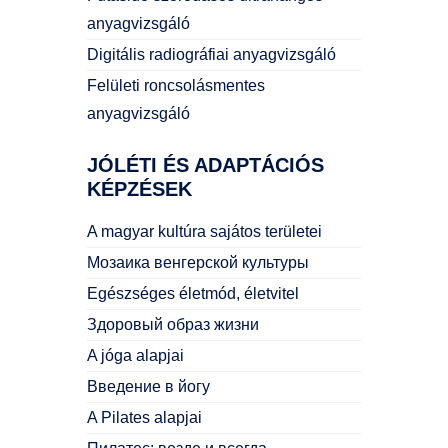
anyagvizsgáló
Digitális radiográfiai anyagvizsgáló
Felületi roncsolásmentes
anyagvizsgáló
JÓLÉTI
ÉS ADAPTÁCIÓS
KÉPZÉSEK
A magyar kultúra sajátos területei
Мозаика венгерской культуры
Egészséges életmód, életvitel
Здоровый образ жизни
A jóga alapjai
Введение в йогу
A Pilates alapjai