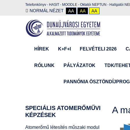
Telefonkönyv
-
HASIT
-
MOODLE
-
Oktatói NEPTUN
-
Hallgatói N
NORMÁL NÉZET
AA
AA
AA
HÍREK
K+F+I
FELVÉTELI 2026
C
RÓLUNK
PÁLYÁZATOK
TDK/TEHE
PANNÓNIA ÖSZTÖNDÍJPRO
SPECIÁLIS
ATOMERŐMŰVI
A ma
KÉPZÉSEK
Atomerőmű létesítés műszaki modul