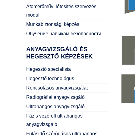
Atomerőművi létesítés szervezési
modul
Munkabiztonsági képzés
Обучение навыкам безопасности
ANYAGVIZSGÁLÓ
ÉS
HEGESZTŐ KÉPZÉSEK
Hegesztő specialista
Hegesztő technológus
Roncsolásos anyagvizsgálat
Radiográfiai anyagvizsgáló
Ultrahangos anyagvizsgáló
Fázis vezérelt ultrahangos
anyagvizsgáló
Futásidő szóródásos ultrahangos