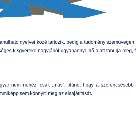
nulható nyelvei közé tartozik, pedig a tudomány szemüvegén 
éges kisgyereke nagyjából ugyanannyi idő alatt tanulja meg, fü
yar nem nehéz, csak „más”; pláne, hogy a szerencsésebb – 
emmiképp sem könnyíti meg az elsajátítását.