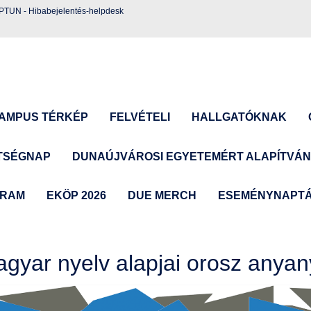
EPTUN
-
Hibabejelentés-helpdesk
AMPUS TÉRKÉP
FELVÉTELI
HALLGATÓKNAK
TSÉGNAP
DUNAÚJVÁROSI EGYETEMÉRT ALAPÍTVÁ
GRAM
EKÖP 2026
DUE MERCH
ESEMÉNYNAPT
gyar nyelv alapjai orosz anya