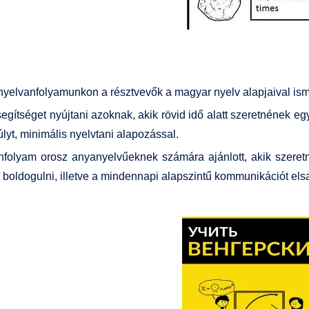
nyelvanfolyamunkon a résztvevők a magyar nyelv alapjaival is
egítséget nyújtani azoknak, akik rövid idő alatt szeretnének eg
lyt, minimális nyelvtani alapozással.
nfolyam orosz anyanyelvűeknek számára ajánlott, akik szeretn
 boldogulni, illetve a mindennapi alap­szintű kommunikációt elsa