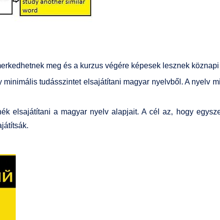
merkedhetnek meg és a kurzus végére képesek lesznek köznapi 
y minimális tu­dásszintet elsajátítani magyar nyelvből. A nyelv
ék elsajátítani a magyar nyelv alapjait. A cél az, hogy egysz
játítsák.