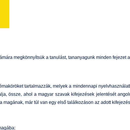
mára megkönnyítsük a tanulást, tananyagunk minden fejezet ang
éma­köröket tartalmazzák, melyek a mindennapi nyelvhasználatb
lja, össze, ahol a magyar szavak kifejezések jelentését angolu
a magának, már túl van egy első találkozáson az adott kifejezéss
 magába: