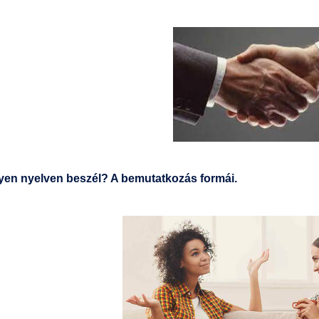
lyen nyelven beszél? A bemutatkozás formái.