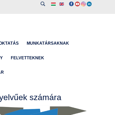
OKTATÁS
MUNKATÁRSAKNAK
NY
FELVETTEKNEK
ÁR
nyelvűek számára