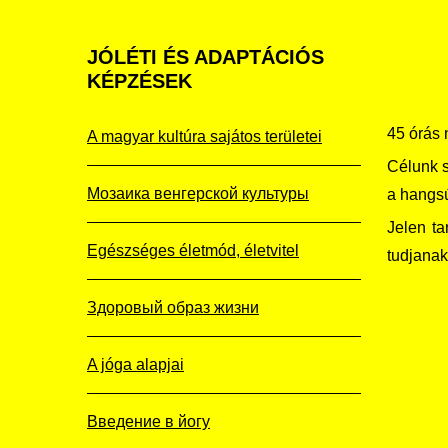
JÓLÉTI
ÉS ADAPTÁCIÓS
KÉPZÉSEK
45 órás 
A magyar kultúra sajátos területei
Célunk s
Мозаика венгерской культуры
a hangsú
Jelen ta
Egészséges életmód, életvitel
tudjanak
Здоровый образ жизни
A jóga alapjai
Введение в йогу