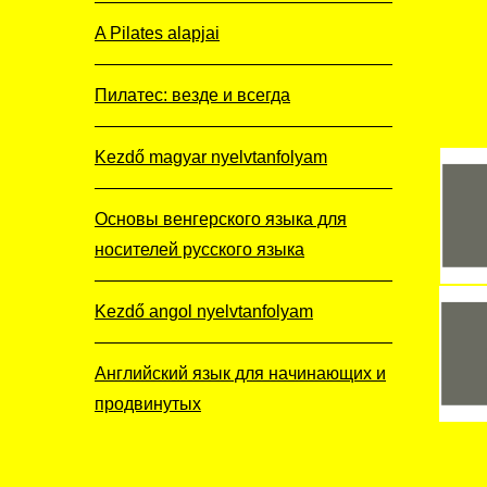
A Pilates alapjai
Пилатес: везде и всегда
Kezdő magyar nyelvtanfolyam
Основы венгерского языка для
носителей русского языка
Kezdő angol nyelvtanfolyam
Английский язык для начинающих и
продвинутых