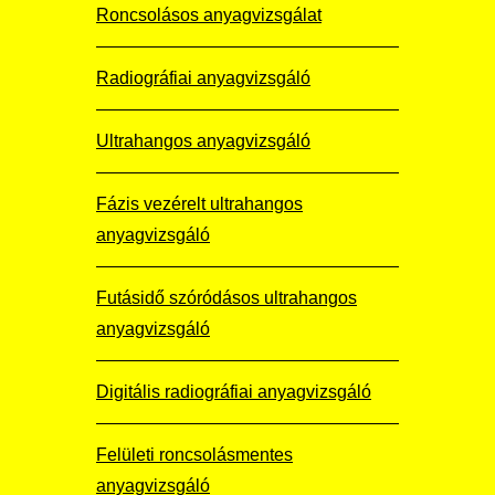
Roncsolásos anyagvizsgálat
Radiográfiai anyagvizsgáló
Ultrahangos anyagvizsgáló
Fázis vezérelt ultrahangos
anyagvizsgáló
Futásidő szóródásos ultrahangos
anyagvizsgáló
Digitális radiográfiai anyagvizsgáló
Felületi roncsolásmentes
anyagvizsgáló