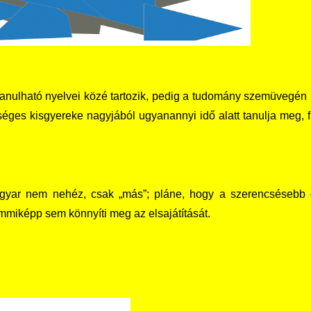
nulható nyelvei közé tartozik, pedig a tudomány szemüvegén 
éges kisgyereke nagyjából ugyanannyi idő alatt tanulja meg, fü
yar nem nehéz, csak „más”; pláne, hogy a szerencsésebb – 
emmiképp sem könnyíti meg az elsajátítását.