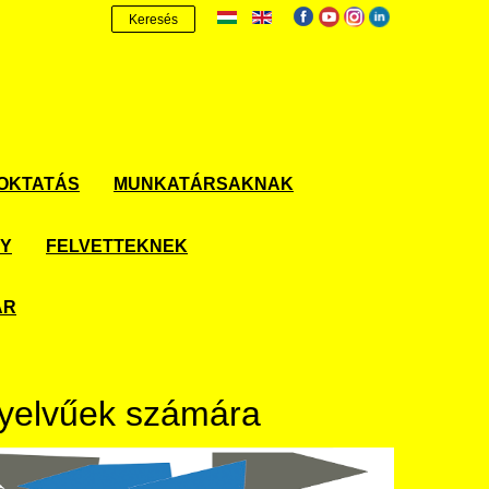
Keresés
OKTATÁS
MUNKATÁRSAKNAK
NY
FELVETTEKNEK
ÁR
nyelvűek számára