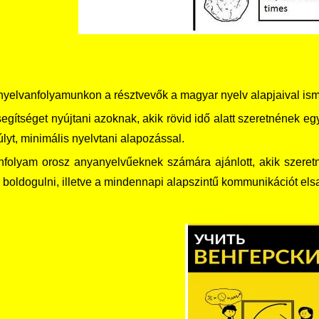
nyelvanfolyamunkon a résztvevők a magyar nyelv alapjaival is
egítséget nyújtani azoknak, akik rövid idő alatt szeretnének eg
lyt, minimális nyelvtani alapozással.
nfolyam orosz anyanyelvűeknek számára ajánlott, akik szeretn
 boldogulni, illetve a mindennapi alap­szintű kommunikációt elsa