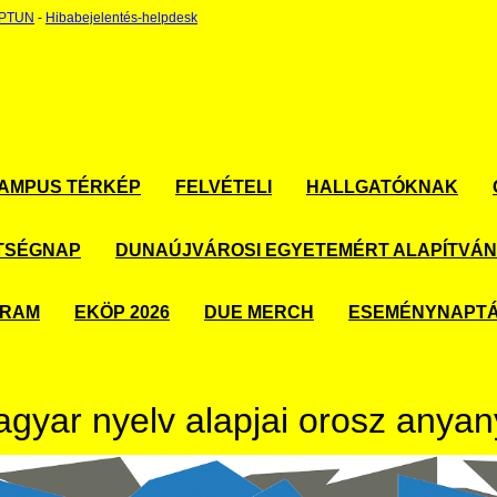
EPTUN
-
Hibabejelentés-helpdesk
AMPUS TÉRKÉP
FELVÉTELI
HALLGATÓKNAK
TSÉGNAP
DUNAÚJVÁROSI EGYETEMÉRT ALAPÍTVÁ
GRAM
EKÖP 2026
DUE MERCH
ESEMÉNYNAPT
gyar nyelv alapjai orosz anya