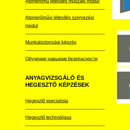
Atomerőmű létesítés műszaki modul
Atomerőművi létesítés szervezési
modul
Munkabiztonsági képzés
Обучение навыкам безопасности
ANYAGVIZSGÁLÓ
ÉS
HEGESZTŐ KÉPZÉSEK
Hegesztő specialista
Hegesztő technológus