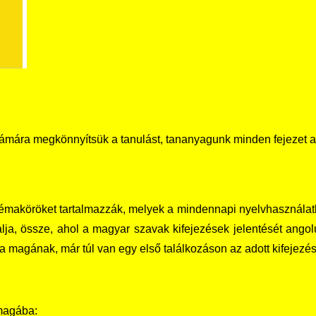
mára megkönnyítsük a tanulást, tananyagunk minden fejezet ang
éma­köröket tartalmazzák, melyek a mindennapi nyelvhasználatb
lja, össze, ahol a magyar szavak kifejezések jelentését angolu
a magának, már túl van egy első találkozáson az adott kifejezéss
 magába: