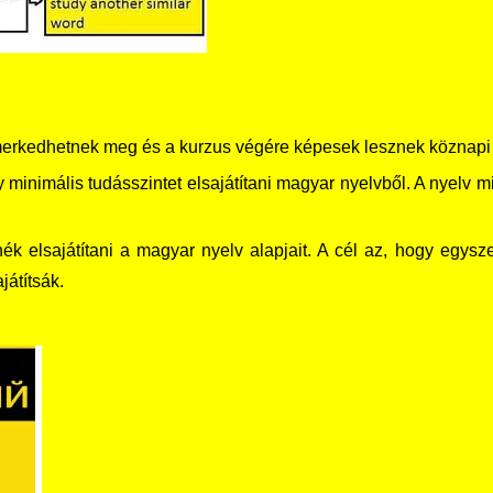
merkedhetnek meg és a kurzus végére képesek lesznek köznapi 
y minimális tu­dásszintet elsajátítani magyar nyelvből. A nyelv
ék elsajátítani a magyar nyelv alapjait. A cél az, hogy egysz
játítsák.