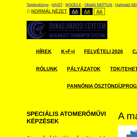
Telefonkönyv
-
HASIT
-
MOODLE
-
Oktatói NEPTUN
-
Hallgatói N
NORMÁL NÉZET
AA
AA
AA
HÍREK
K+F+I
FELVÉTELI 2026
C
RÓLUNK
PÁLYÁZATOK
TDK/TEHE
PANNÓNIA ÖSZTÖNDÍJPRO
SPECIÁLIS
ATOMERŐMŰVI
A ma
KÉPZÉSEK