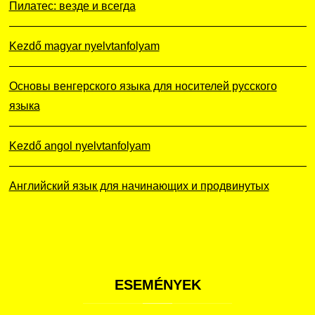
Пилатес: везде и всегда
Kezdő magyar nyelvtanfolyam
Основы венгерского языка для носителей русского
языка
Kezdő angol nyelvtanfolyam
Английский язык для начинающих и продвинутых
ESEMÉNYEK