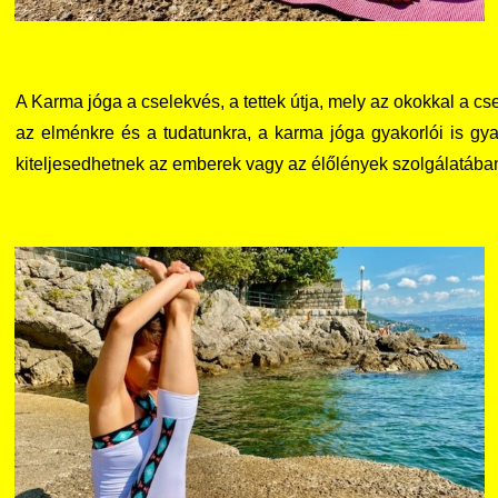
A Karma jóga a cselekvés, a tettek útja, mely az okokkal a 
az elménkre és a tudatunkra, a karma jóga gyakorlói is gyak
kiteljesedhetnek az emberek vagy az élőlények szolgálatába