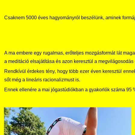
Csaknem 5000 éves hagyományról beszélünk, aminek formája, 
A ma embere egy rugalmas, erőteljes mozgásformát lát maga 
a meditáció elsajátítása és azon keresztül a megvilágosodás 
Rendkívül érdekes tény, hogy több ezer éven keresztül ennek 
sőt még a lineáris racionalizmust is.
Ennek ellenére a mai jógastúdiókban a gyakorlók száma 95 