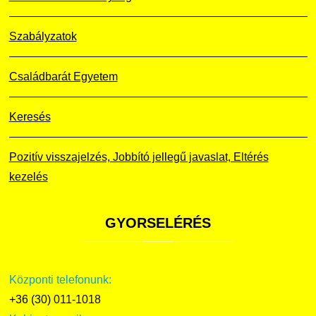
Szabályzatok
Családbarát Egyetem
Keresés
Pozitív visszajelzés, Jobbító jellegű javaslat, Eltérés
kezelés
GYORSELÉRÉS
Központi telefonunk:
+36 (30) 011-1018