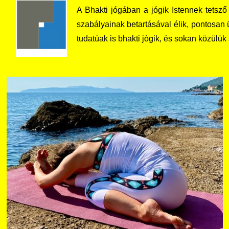
A Bhakti jógában a jógik Istennek tetsz
szabályainak betartásával élik, pontosan
tudatúak is bhakti jógik, és sokan közülük