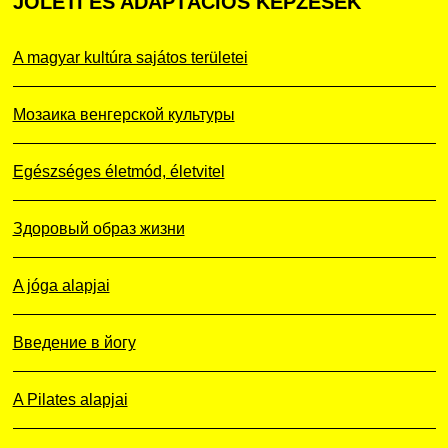
JÓLÉTI
ÉS ADAPTÁCIÓS KÉPZÉSEK
A magyar kultúra sajátos területei
Мозаика венгерской культуры
Egészséges életmód, életvitel
Здоровый образ жизни
A jóga alapjai
Введение в йогу
A Pilates alapjai