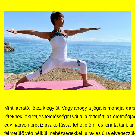
Mint látható, létezik egy út. Vagy ahogy a jóga is mondja: da
léleknek, aki teljes felelősséget vállal a tetteiért, az életm
egy nagyon precíz gyakorlással lehet elérni és fenntartani, a
felmerülő vég nélküli nehézségekkel, újra- és újra elvégezz