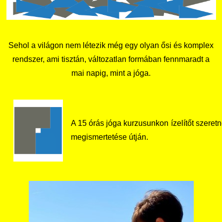
Családbarát Szolgáltató
Origó nyelvvizsga
Kapcsolat
EHÖK
HASIT
Telefonkönyv
Sehol a világon nem létezik még egy olyan ősi és komplex
Hallgatókra érvényes szabályzatok
Neptun
Minőségirányítás
rendszer, ami tisztán, változatlan formában fennmaradt a
mai napig, mint a jóga.
Ösztöndíjak
Moodle
Intézményi és Tanulmányi Tájékoztató
Kiemelt ösztöndíjak
K+F+I
Együttműködő partnereink
A 15 órás jóga kurzusunkon ízelítőt szeret
megismertetése útján.
Nemzetközi Lehetőségek
Átjelentkezőknek
Szolgáltatások
Kapcsolat
Fordítási Szolgáltatások
TDK/Tehetségnap
GY.I.K.
Online Studium