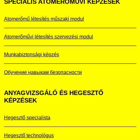
SPECIÁLIS
ATOMERŐMŰVI KÉPZÉSEK
Atomerőmű létesítés műszaki modul
Atomerőművi létesítés szervezési modul
Munkabiztonsági képzés
Обучение навыкам безопасности
ANYAGVIZSGÁLÓ
ÉS HEGESZTŐ
KÉPZÉSEK
Hegesztő specialista
Hegesztő technológus