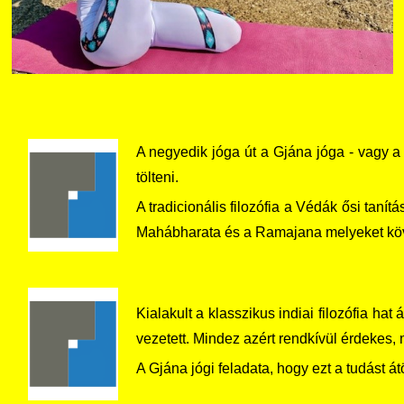
A negyedik jóga út a Gjána jóga - vagy a 
tölteni.
A tradicionális filozófia a Védák ősi taní
Mahábharata és a Ramajana melyeket köve
Kialakult a klasszikus indiai filozófia h
vezetett. Mindez azért rendkívül érdekes,
A Gjána jógi feladata, hogy ezt a tudást 