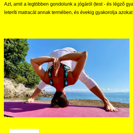
Azt, amit a legtöbben gondolunk a jógáról (test - és légző g
leteríti matracát annak termében, és évekig gyakorolja azokat a 