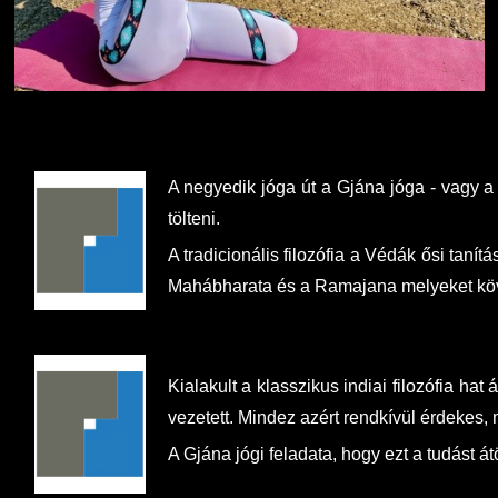
A negyedik jóga út a Gjána jóga - vagy a 
tölteni.
A tradicionális filozófia a Védák ősi taní
Mahábharata és a Ramajana melyeket köve
Kialakult a klasszikus indiai filozófia h
vezetett. Mindez azért rendkívül érdekes,
A Gjána jógi feladata, hogy ezt a tudást 