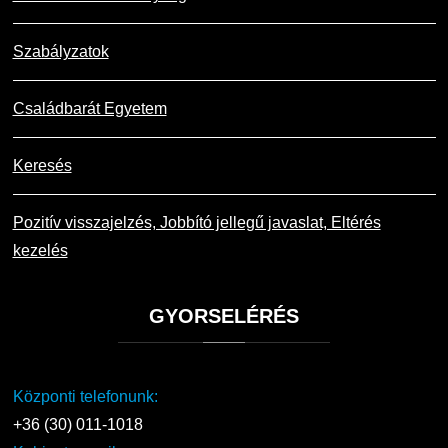
Szabályzatok
Családbarát Egyetem
Keresés
Pozitív visszajelzés, Jobbító jellegű javaslat, Eltérés
kezelés
GYORSELÉRÉS
Központi telefonunk:
+36 (30) 011-1018