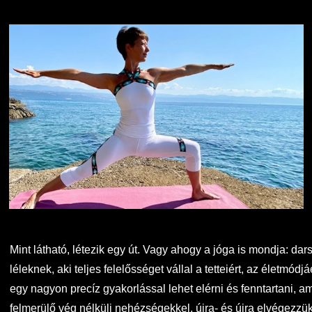
Mint látható, létezik egy út. Vagy ahogy a jóga is mondja: da
léleknek, aki teljes felelősséget vállal a tetteiért, az életm
egy nagyon precíz gyakorlással lehet elérni és fenntartani, a
felmerülő vég nélküli nehézségekkel, újra- és újra elvégezz