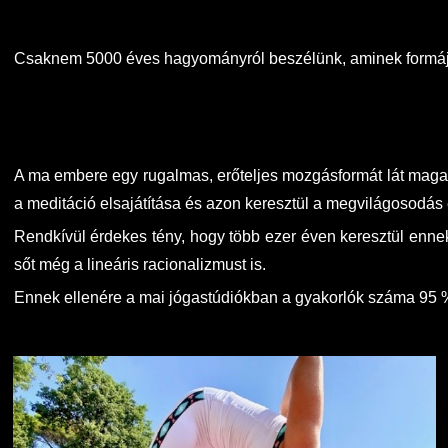
Csaknem 5000 éves hagyományról beszélünk, aminek formája, 
A ma embere egy rugalmas, erőteljes mozgásformát lát maga 
a meditáció elsajátítása és azon keresztül a megvilágosodás 
Rendkívül érdekes tény, hogy több ezer éven keresztül ennek 
sőt még a lineáris racionalizmust is.
Ennek ellenére a mai jógastúdiókban a gyakorlók száma 95 