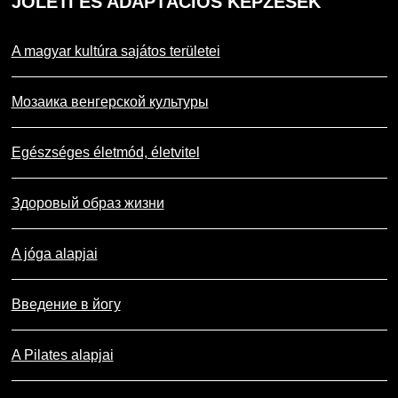
JÓLÉTI
ÉS ADAPTÁCIÓS KÉPZÉSEK
A magyar kultúra sajátos területei
Мозаика венгерской культуры
Egészséges életmód, életvitel
Здоровый образ жизни
A jóga alapjai
Введение в йогу
A Pilates alapjai