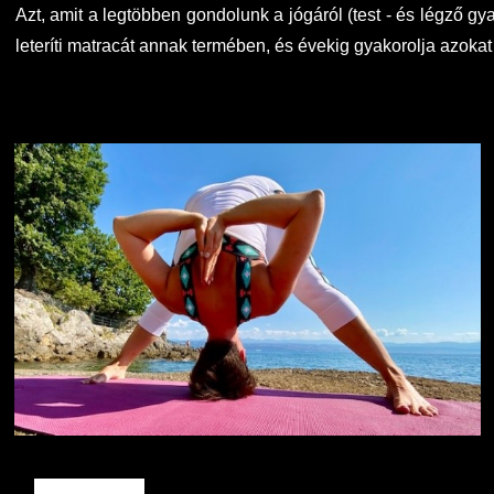
Azt, amit a legtöbben gondolunk a jógáról (test - és légző g
leteríti matracát annak termében, és évekig gyakorolja azokat a 