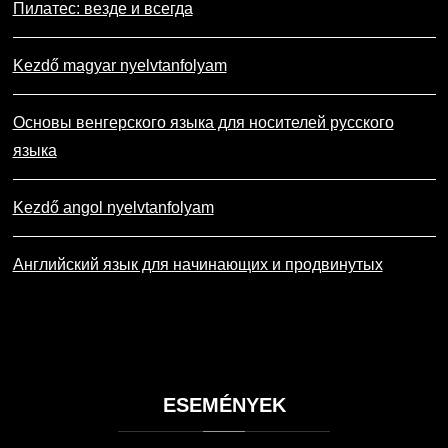
Пилатес: везде и всегда
Kezdő magyar nyelvtanfolyam
Основы венгерского языка для носителей русского
языка
Kezdő angol nyelvtanfolyam
Английский язык для начинающих и продвинутых
ESEMÉNYEK