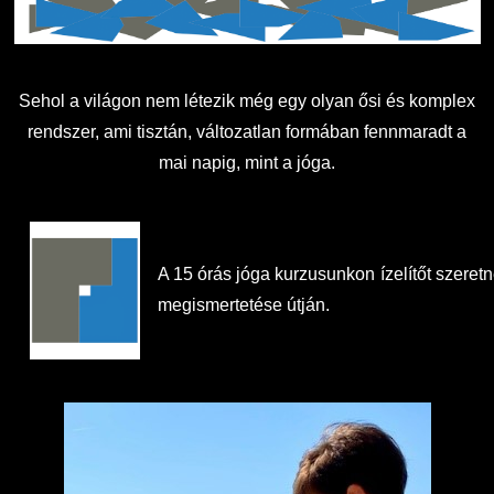
Családbarát Szolgáltató
Origó nyelvvizsga
Kapcsolat
EHÖK
HASIT
Telefonkönyv
Sehol a világon nem létezik még egy olyan ősi és komplex
Hallgatókra érvényes szabályzatok
Neptun
Minőségirányítás
rendszer, ami tisztán, változatlan formában fennmaradt a
mai napig, mint a jóga.
Ösztöndíjak
Moodle
Intézményi és Tanulmányi Tájékoztató
Kiemelt ösztöndíjak
K+F+I
Együttműködő partnereink
A 15 órás jóga kurzusunkon ízelítőt szeret
megismertetése útján.
Nemzetközi Lehetőségek
Átjelentkezőknek
Szolgáltatások
Kapcsolat
Fordítási Szolgáltatások
TDK/Tehetségnap
GY.I.K.
Online Studium