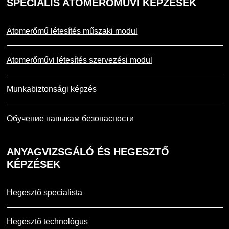
SPECIÁLIS
ATOMERŐMŰVI KÉPZÉSEK
Atomerőmű létesítés műszaki modul
Atomerőművi létesítés szervezési modul
Munkabiztonsági képzés
Обучение навыкам безопасности
ANYAGVIZSGÁLÓ
ÉS HEGESZTŐ
KÉPZÉSEK
Hegesztő specialista
Hegesztő technológus