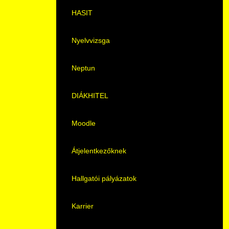
Pályaorientációs tanácsadás
HASIT
MTMI Szakok
Nyelvvizsga
Sportolóként egyetemista
Neptun
DIÁKHITEL
Moodle
Átjelentkezőknek
Hallgatói pályázatok
Karrier