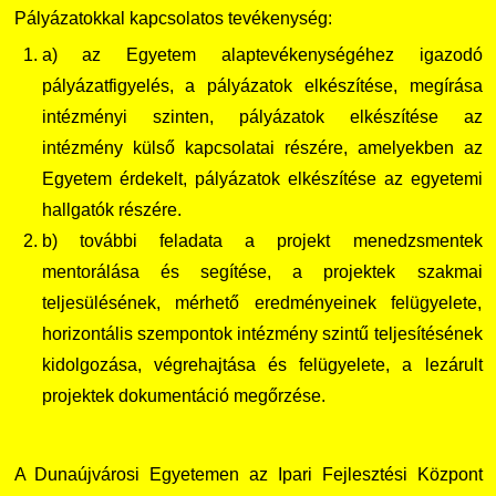
Pályázatokkal kapcsolatos tevékenység:
TDK/Tehetségnap
a) az Egyetem alaptevékenységéhez igazodó
pályázatfigyelés, a pályázatok elkészítése, megírása
Online Studium
intézményi szinten, pályázatok elkészítése az
intézmény külső kapcsolatai részére, amelyekben az
Képzési Életpályamodell
Egyetem érdekelt, pályázatok elkészítése az egyetemi
hallgatók részére.
Atomerőművi Képzési Bázis
b) további feladata a projekt menedzsmentek
mentorálása és segítése, a projektek szakmai
teljesülésének, mérhető eredményeinek felügyelete,
horizontális szempontok intézmény szintű teljesítésének
kidolgozása, végrehajtása és felügyelete, a lezárult
projektek dokumentáció megőrzése.
A Dunaújvárosi Egyetemen az Ipari Fejlesztési Központ