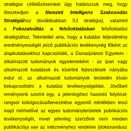
stratégiai célkitűzéseinket úgy határozzuk meg, hogy
illeszkedjen a
Nemzeti Intelligens Szakosodás
Stratégiá
hoz (továbbiakban S3 stratégia), valamint
a
Fokozatváltás a felsőoktatásban
felsőoktatási
stratégiához. Tekintettel arra, hogy a kutatási teljesítmény
eredményességét jelző publikációs tevékenység főként az
alapkutatásokhoz kapcsolódik, a Dunaújvárosi Egyetem -
alkalmazott tudományok egyetemeként - az ipari vagy
alkalmazott kutatások és kísérleti fejlesztések irányába
indul el, az alkalmazott tudományok területén kíván
bekapcsolódni a kutatási tevékenységekbe. Jövőbeli
reményeink szerint egy, a jelenlegihez hasonló folyóirat-
rangsor kidolgozása/bevezetése egyenlő mértékben teszi
majd mérhetővé az egyes tudományterületek publikációs
tevékenységét, mivel jelenleg szerzőink nem minden
publikációja van az intézményhez rendelve (doktorandusz