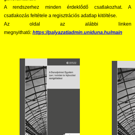
A rendszerhez minden érdeklődő csatlakozhat. A
csatlakozás feltétele a regisztrációs adatlap kitöltése.
Az oldal az alábbi linken
megnyitható:
https://palyazatiadmin.uniduna.hu/main