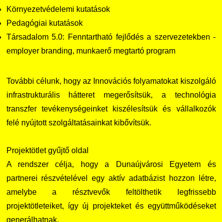
Környezetvédelemi kutatások
Pedagógiai kutatások
Társadalom 5.0: Fenntartható fejlődés a szervezetekben -
employer branding, munkaerő megtartó program
További célunk, hogy az Innovációs folyamatokat kiszolgáló
infrastrukturális hátteret megerősítsük, a technológia
transzfer tevékenységeinket kiszélesítsük és vállalkozók
felé nyújtott szolgáltatásainkat kibővítsük.
Projektötlet gyűjtő oldal
A rendszer célja, hogy a Dunaújvárosi Egyetem és
partnerei részvételével egy aktív adatbázist hozzon létre,
amelybe a résztvevők feltölthetik legfrissebb
projektötleteiket, így új projekteket és együttműködéseket
generálhatnak.