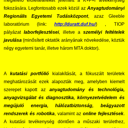
megfelelő előfeltételeket jelentett a K+F+I tevékenység
fokozására. Legfontosabb ezek közül az
Anyagtudományi
Regionális Egyetemi Tudásközpont
, azaz Gleeble
laboratórium (link:
http://duratt.duf.hu/
) , TIOP
pályázat
laborfejlesztései
, illetve a
személyi feltételek
javulása
(minősített oktatók arányának növekedése, köztük
négy egyetemi tanár, illetve három MTA doktor).
A
kutatási portfólió
kialakítását, a fókuszált területek
meghatározását ezek alapozták meg, amelyben kiemelt
szerepet kapott az
anyagtudomány és technológia,
anyagvizsgálat és diagnosztika, környezetvédelem és
megújuló energia, hálózatbiztonság, beágyazott
rendszerek és robotika
, valamint az
online fejlesztések
.
A kutatási tevékenység döntően a műszaki területhez,