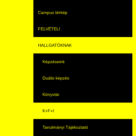
Campus térkép
Videók
FELVÉTELI
Álláshirdetések
HALLGATÓKNAK
Pontozási rendszer szabályai
Felvetteknek
Képzéseink
Képzéseink
Duális képzés
Duális képzés
Könyvtár
Átjelentkezés
K+F+I
Gyakori Kérdések
Tanulmányi Tájékoztató