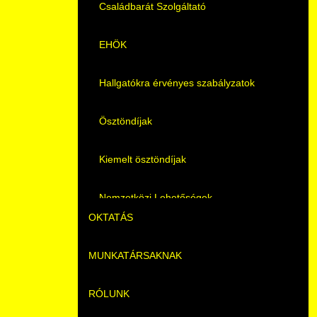
Családbarát Szolgáltató
EHÖK
Hallgatókra érvényes szabályzatok
Ösztöndíjak
Kiemelt ösztöndíjak
Nemzetközi Lehetőségek
OKTATÁS
Szolgáltatások
MUNKATÁRSAKNAK
Képzéseink
Fordítási Szolgáltatások
RÓLUNK
Duális képzés
Képzéseink
GY.I.K.