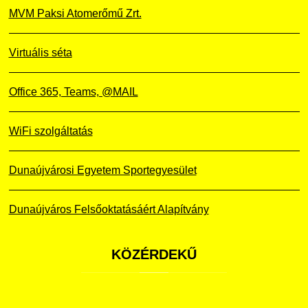
MVM Paksi Atomerőmű Zrt.
Virtuális séta
Office 365, Teams, @MAIL
WiFi szolgáltatás
Dunaújvárosi Egyetem Sportegyesület
Dunaújváros Felsőoktatásáért Alapítvány
KÖZÉRDEKŰ