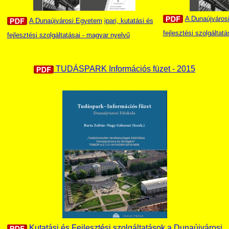
A Dunaújváros
A Dunaújvárosi Egyetem
ipari, kutatási és
fejlesztési szolgáltatá
fejlesztési szolgáltatásai - magyar nyelvű
TUDÁSPARK Információs füzet - 2015
Kutatási és Fejlesztési szolgáltatások a Dunaújvárosi