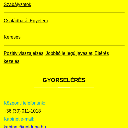
Szabályzatok
Családbarát Egyetem
Keresés
Pozitív visszajelzés, Jobbító jellegű javaslat, Eltérés
kezelés
GYORSELÉRÉS
Központi telefonunk:
+36 (30) 011-1018
Kabinet e-mail:
kabinet@uniduna.hu