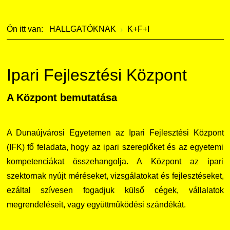
Kérvények
Szervezeti ábra
Galéria
Ön itt van:
HALLGATÓKNAK
K+F+I
Felnőttképzés
Érdekvédelmi testületek
Díjak, elismerések
Origó nyelvvizsga
Kapcsolat
Ipari Fejlesztési Központ
HASIT
Telefonkönyv
A Központ bemutatása
Neptun
Minőségirányítás
A Dunaújvárosi Egyetemen az Ipari Fejlesztési Központ
Moodle
Intézményi és Tanulmányi Tájékoztató
(IFK) fő feladata, hogy az ipari szereplőket és az egyetemi
kompetenciákat összehangolja. A Központ az ipari
K+F+I
Együttműködő partnereink
szektornak nyújt méréseket, vizsgálatokat és fejlesztéseket,
ezáltal szívesen fogadjuk külső cégek, vállalatok
Átjelentkezőknek
megrendeléseit, vagy együttműködési szándékát.
Kapcsolat