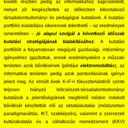
kisebb részben pedig az informatikához kapcsolódott,
melyet jól kiegészítettek az időközben kibontakozó
társadalomtudományi és pedagógiai kutatások. A kutatási
portfólió kialakítása sikeresnek tekinthető – az eredmények
ismeretében –
jó alapul szolgál a következő időszak
kutatási stratégiájának kialakításához
. A kutatási
portfóliót a folyamatosan megújuló gazdasági, intézményi
igényekhez igazítottuk, ennek eredményeként a műszaki
területen azok bővítésének (például
elektromobilitás
), az
informatikai területen pedig azok pontosításának igénye
jelent meg. Az elmúlt évek K+F+I fókuszterületéről szinte
teljesen hiányzó bölcsészeti-társadalomtudományi
kutatások a jelentőségüknek megfelelő módon indokolt
bővítését készítettük elő az oktatáskutatás (módszertani
paradigmaváltás, IKT, szakképzés), valamint a szervezeti
kultúrakutatás és a vállalkozás menedzsment (KKV)