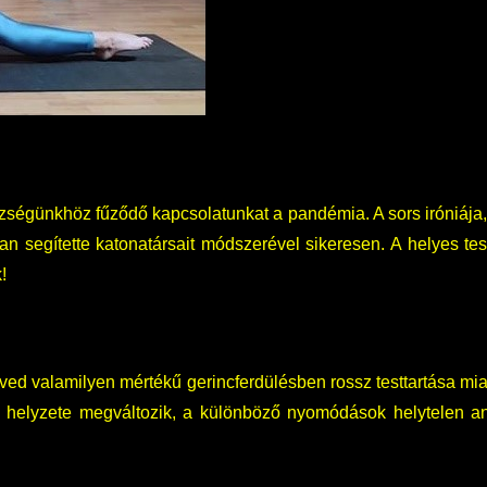
zségünkhöz fűződő kapcsolatunkat a pandémia. A sors iróniáj
n segítette katonatársait módszerével sikeresen. A helyes test
!
ed valamilyen mértékű gerincferdülésben rossz testtartása mia
nk helyzete megváltozik, a különböző nyomódások helytelen 