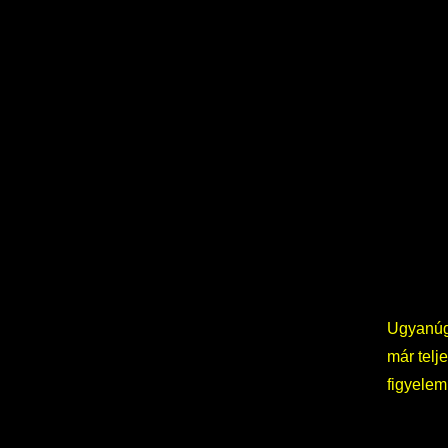
Ugyanúgy
már telj
figyelem