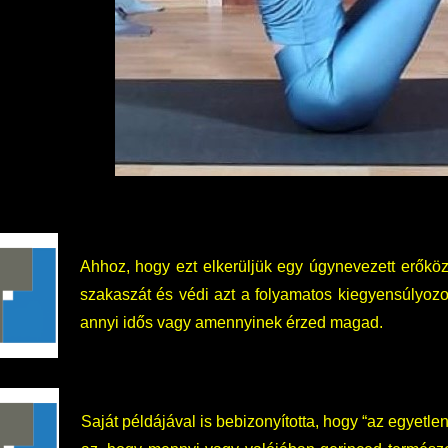
Ahhoz, hogy ezt elkerüljük egy úgynevezett erőközp
szakaszát és védi azt a folyamatos kiegyensúlyozott
annyi idős vagy amennyinek érzed magad.
Saját példájával is bebizonyította, hogy “az egyet