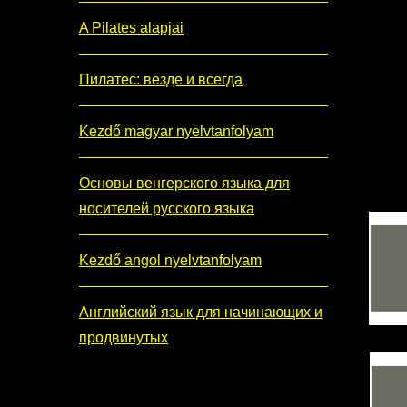
A Pilates alapjai
Пилатес: везде и всегда
Kezdő magyar nyelvtanfolyam
Основы венгерского языка для
носителей русского языка
Kezdő angol nyelvtanfolyam
Английский язык для начинающих и
продвинутых