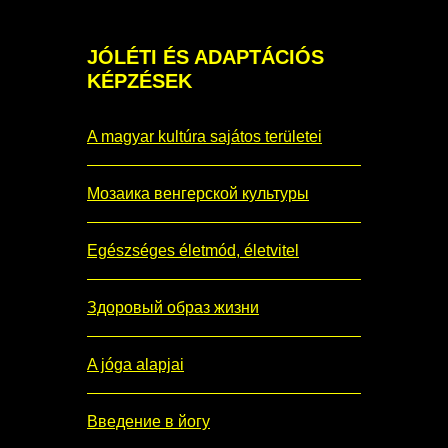
JÓLÉTI
ÉS ADAPTÁCIÓS
KÉPZÉSEK
A magyar kultúra sajátos területei
Мозаика венгерской культуры
Egészséges életmód, életvitel
Здоровый образ жизни
A jóga alapjai
Введение в йогу