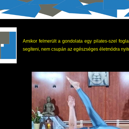
Amikor felmerült a gondolata egy pilates-szel fo
segíteni, nem csupán az egészséges életmódra nyit