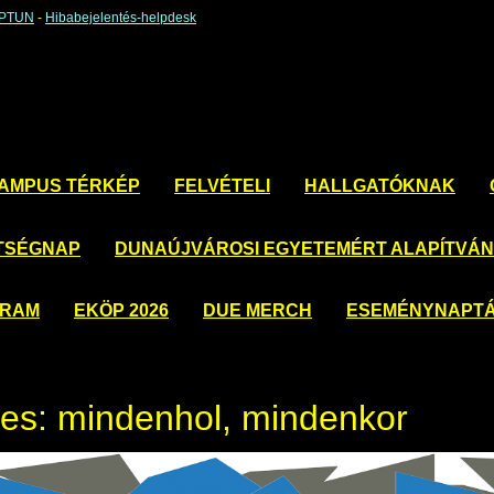
EPTUN
-
Hibabejelentés-helpdesk
AMPUS TÉRKÉP
FELVÉTELI
HALLGATÓKNAK
TSÉGNAP
DUNAÚJVÁROSI EGYETEMÉRT ALAPÍTVÁ
GRAM
EKÖP 2026
DUE MERCH
ESEMÉNYNAPT
tes: mindenhol, mindenkor