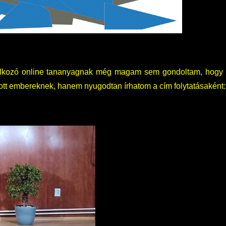
glalkozó online tananyagnak még magam sem gondoltam, hogy e
ott embereknek, hanem nyugodtan írhatom a cím folytatásaként