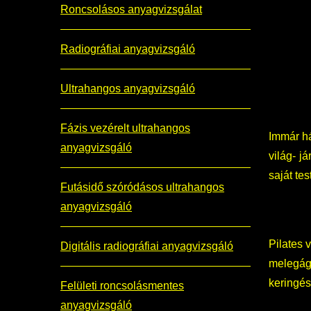
Roncsolásos anyagvizsgálat
Radiográfiai anyagvizsgáló
Ultrahangos anyagvizsgáló
Fázis vezérelt ultrahangos
Immár há
anyagvizsgáló
világ-
já
saját te
Futásidő szóródásos ultrahangos
anyagvizsgáló
Pilates 
Digitális radiográfiai anyagvizsgáló
melegág
keringés
Felületi roncsolásmentes
anyagvizsgáló