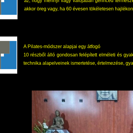
az, hogy mennyi vagy valójában gerinced természe
akkor öreg vagy, ha 60 évesen tökéletesen hajlékony, 
A Pilates-módszer alapjai egy átfogó
10 részből álló gondosan felépített elméleti és g
technika alapelveinek ismertetése, értelmezése, gy