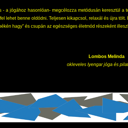
is - a jógához hasonlóan- megcélozza metódusán keresztül a test
el lehet benne oldódni. Teljesen kikapcsol, relaxál és újra tölt. 
“békén hagy” és csupán az egészséges életmód részeként illesz
Lombos Melinda
okleveles Iyengar jóga és pila