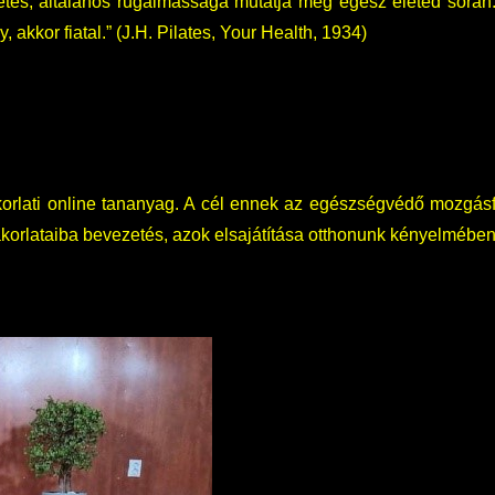
tes, általános rugalmassága mutatja meg egész életed során
akkor fiatal.” (J.H. Pilates, Your Health, 1934)
yakorlati online tananyag. A cél ennek az egészségvédő mozgá
akorlataiba bevezetés, azok elsajátítása otthonunk kényelmében