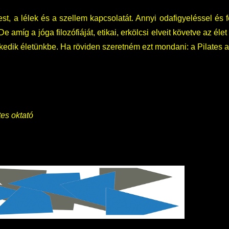
, a lélek és a szellem kapcsolatát. Annyi odafigyeléssel és fe
De amíg a jóga filozófiáját, etikai, erkölcsi elveit követve az éle
kedik életünkbe. Ha röviden szeretném ezt mondani: a Pilates a
tes oktató