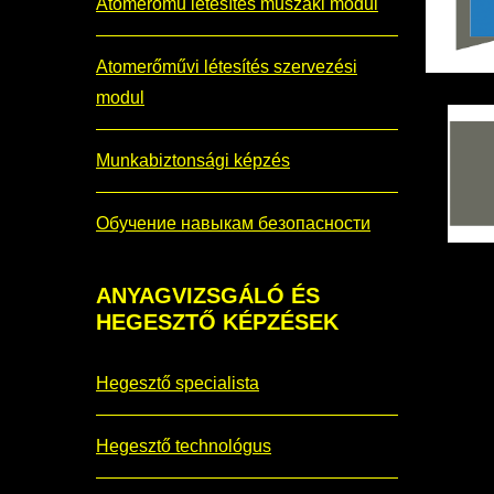
Atomerőmű létesítés műszaki modul
Atomerőművi létesítés szervezési
modul
Munkabiztonsági képzés
Обучение навыкам безопасности
ANYAGVIZSGÁLÓ
ÉS
HEGESZTŐ KÉPZÉSEK
Hegesztő specialista
Hegesztő technológus