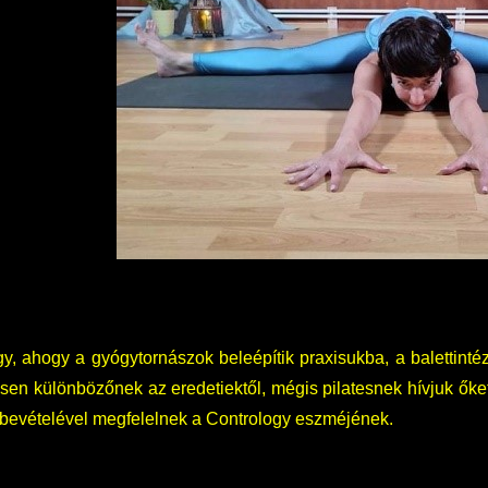
, ahogy a gyógytornászok beleépítik praxisukba, a balettinté
esen különbözőnek az eredetiektől, mégis pilatesnek hívjuk ők
bevételével megfelelnek a Contrology eszméjének.