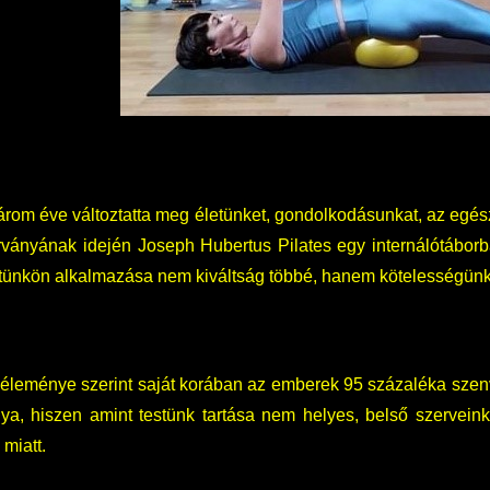
rom éve változtatta meg életünket, gondolkodásunkat, az egés
rványának idején Joseph Hubertus Pilates egy internálótáborba
stünkön alkalmazása nem kiváltság többé, hanem kötelességünk
véleménye szerint saját korában az emberek 95 százaléka szenv
ya, hiszen amint testünk tartása nem helyes, belső szervei
 miatt.