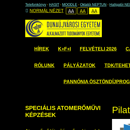
Telefonkönyv
-
HASIT
-
MOODLE
-
Oktatói NEPTUN
-
Hallgatói N
NORMÁL NÉZET
AA
AA
AA
HÍREK
K+F+I
FELVÉTELI 2026
C
RÓLUNK
PÁLYÁZATOK
TDK/TEHE
PANNÓNIA ÖSZTÖNDÍJPRO
SPECIÁLIS
ATOMERŐMŰVI
Pila
KÉPZÉSEK